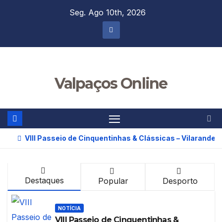
Skip
Seg. Ago 10th, 2026
to
content
Valpaços Online
VIII Passeio de Cinquentinhas & Clássicas – Vilarandelo
Destaques
Popular
Desporto
NOTÍCIA
VIII Passeio de Cinquentinhas &