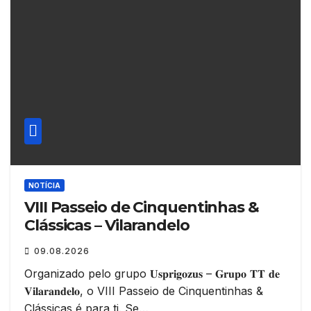
NOTÍCIA
VIII Passeio de Cinquentinhas &
Clássicas – Vilarandelo
09.08.2026
Organizado pelo grupo 𝐔𝐬𝐩𝐫𝐢𝐠𝐨𝐳𝐮𝐬 – 𝐆𝐫𝐮𝐩𝐨 𝐓𝐓 𝐝𝐞
𝐕𝐢𝐥𝐚𝐫𝐚𝐧𝐝𝐞𝐥𝐨, o VIII Passeio de Cinquentinhas &
Clássicas é para ti. Se…