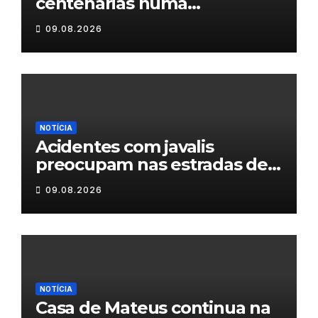
centenárias numa
homenagem a um século de
09.08.2026
histórias
NOTÍCIA
Acidentes com javalis
preocupam nas estradas de
Trás-os-Montes
09.08.2026
NOTÍCIA
Casa de Mateus continua na