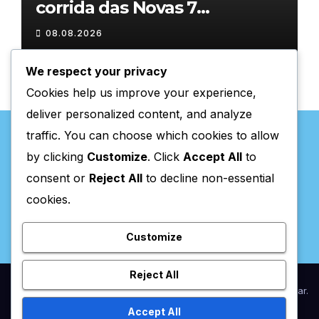
corrida das Novas 7
Maravilhas de Portugal
08.08.2026
We respect your privacy
Cookies help us improve your experience,
deliver personalized content, and analyze
traffic. You can choose which cookies to allow
by clicking
Customize
. Click
Accept All
to
consent or
Reject All
to decline non-essential
Valpaços Online
cookies.
Customize
Reject All
Proudly powered by WordPress
|
Theme:
Newsup
by
Themeansar
.
Accept All