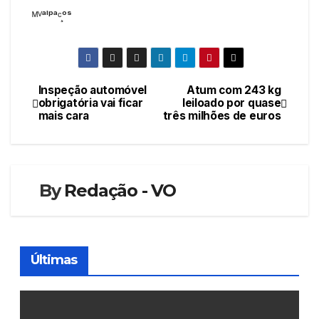
ᴹⱽᵃˡᵖᵃᶜ̧ᵒˢ
Inspeção automóvel
Atum com 243 kg
Navegação
obrigatória vai ficar
leiloado por quase
mais cara
três milhões de euros
de
artigos
By
Redação - VO
Últimas