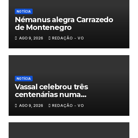
NOTÍCIA
Némanus alegra Carrazedo
de Montenegro
AGO 9, 2026
REDAÇÃO - VO
NOTÍCIA
Vassal celebrou três
centenárias numa
homenagem a um século de
AGO 9, 2026
REDAÇÃO - VO
histórias