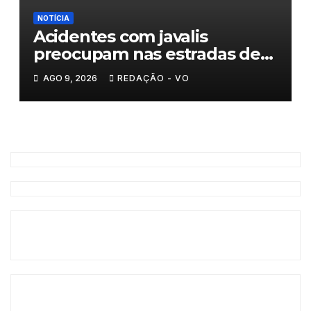
NOTÍCIA
Acidentes com javalis
preocupam nas estradas de
Trás-os-Montes
AGO 9, 2026
REDAÇÃO - VO