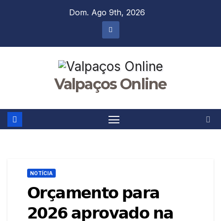
Skip
Dom. Ago 9th, 2026
to
content
Valpaços Online
NOTÍCIA
𝗢𝗿𝗰̧𝗮𝗺𝗲𝗻𝘁𝗼 𝗽𝗮𝗿𝗮
𝟮𝟬𝟮𝟲 𝗮𝗽𝗿𝗼𝘃𝗮𝗱𝗼 𝗻𝗮