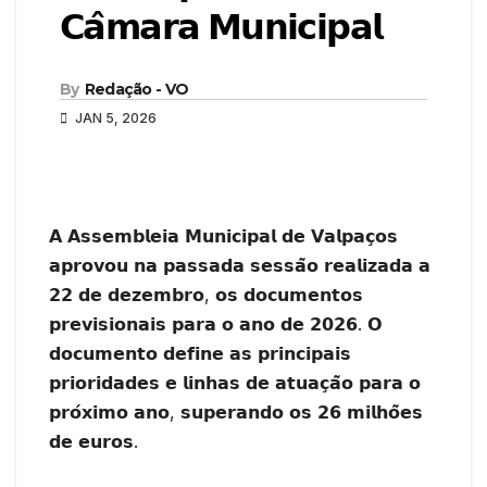
𝗖𝗮̂𝗺𝗮𝗿𝗮 𝗠𝘂𝗻𝗶𝗰𝗶𝗽𝗮𝗹
By
Redação - VO
JAN 5, 2026
𝗔 𝗔𝘀𝘀𝗲𝗺𝗯𝗹𝗲𝗶𝗮 𝗠𝘂𝗻𝗶𝗰𝗶𝗽𝗮𝗹 𝗱𝗲 𝗩𝗮𝗹𝗽𝗮𝗰̧𝗼𝘀
𝗮𝗽𝗿𝗼𝘃𝗼𝘂 𝗻𝗮 𝗽𝗮𝘀𝘀𝗮𝗱𝗮 𝘀𝗲𝘀𝘀𝗮̃𝗼 𝗿𝗲𝗮𝗹𝗶𝘇𝗮𝗱𝗮 𝗮
𝟮𝟮 𝗱𝗲 𝗱𝗲𝘇𝗲𝗺𝗯𝗿𝗼, 𝗼𝘀 𝗱𝗼𝗰𝘂𝗺𝗲𝗻𝘁𝗼𝘀
𝗽𝗿𝗲𝘃𝗶𝘀𝗶𝗼𝗻𝗮𝗶𝘀 𝗽𝗮𝗿𝗮 𝗼 𝗮𝗻𝗼 𝗱𝗲 𝟮𝟬𝟮𝟲. 𝗢
𝗱𝗼𝗰𝘂𝗺𝗲𝗻𝘁𝗼 𝗱𝗲𝗳𝗶𝗻𝗲 𝗮𝘀 𝗽𝗿𝗶𝗻𝗰𝗶𝗽𝗮𝗶𝘀
𝗽𝗿𝗶𝗼𝗿𝗶𝗱𝗮𝗱𝗲𝘀 𝗲 𝗹𝗶𝗻𝗵𝗮𝘀 𝗱𝗲 𝗮𝘁𝘂𝗮𝗰̧𝗮̃𝗼 𝗽𝗮𝗿𝗮 𝗼
𝗽𝗿𝗼́𝘅𝗶𝗺𝗼 𝗮𝗻𝗼, 𝘀𝘂𝗽𝗲𝗿𝗮𝗻𝗱𝗼 𝗼𝘀 𝟮𝟲 𝗺𝗶𝗹𝗵𝗼̃𝗲𝘀
𝗱𝗲 𝗲𝘂𝗿𝗼𝘀.