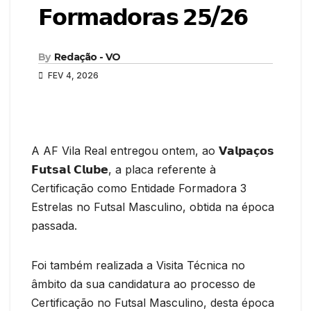
𝗙𝗼𝗿𝗺𝗮𝗱𝗼𝗿𝗮𝘀 𝟮𝟱/𝟮𝟲
By
Redação - VO
FEV 4, 2026
A AF Vila Real entregou ontem, ao 𝗩𝗮𝗹𝗽𝗮𝗰̧𝗼𝘀
𝗙𝘂𝘁𝘀𝗮𝗹 𝗖𝗹𝘂𝗯𝗲, a placa referente à
Certificação como Entidade Formadora 3
Estrelas no Futsal Masculino, obtida na época
passada.
Foi também realizada a Visita Técnica no
âmbito da sua candidatura ao processo de
Certificação no Futsal Masculino, desta época