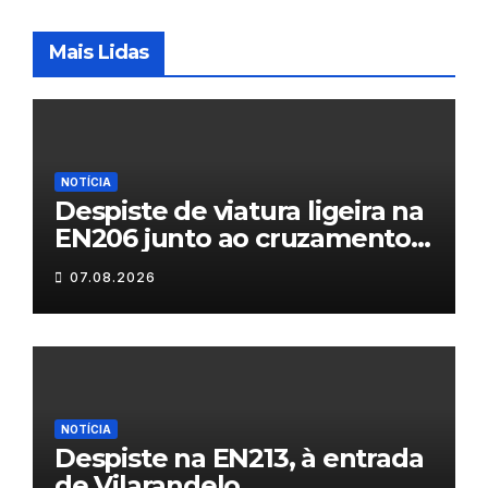
Mais Lidas
NOTÍCIA
Despiste de viatura ligeira na
EN206 junto ao cruzamento
Fornos do Pinhal
07.08.2026
NOTÍCIA
Despiste na EN213, à entrada
de Vilarandelo