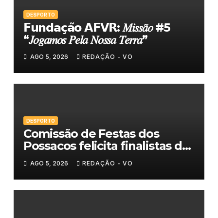
DESPORTO
𝗙𝘂𝗻𝗱𝗮𝗰̧𝗮̃𝗼 𝗔𝗙𝗩𝗥: 𝑀𝑖𝑠𝑠𝑎̃𝑜 #5
“𝐽𝑜𝑔𝑎𝑚𝑜𝑠 𝑃𝑒𝑙𝑎 𝑁𝑜𝑠𝑠𝑎 𝑇𝑒𝑟𝑟𝑎”
AGO 5, 2026
REDAÇÃO - VO
DESPORTO
Comissão de Festas dos
Possacos felicita finalistas do
Torneio de Sueca
AGO 5, 2026
REDAÇÃO - VO