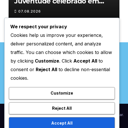
Juventude celebrado em
Chaves com atividades
07.08.2026
gratuitas
We respect your privacy
Cookies help us improve your experience,
deliver personalized content, and analyze
traffic. You can choose which cookies to allow
by clicking
Customize
. Click
Accept All
to
consent or
Reject All
to decline non-essential
Valpaços Online
cookies.
Customize
Reject All
Proudly powered by WordPress
|
Theme:
Newsup
by
Themeansar
.
Accept All