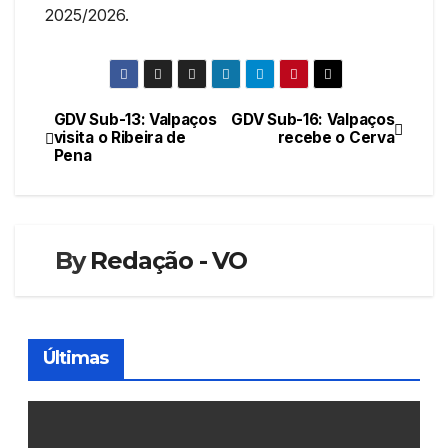
2025/2026.
GDV Sub-13: Valpaços
GDV Sub-16: Valpaços
Navegação
visita o Ribeira de
recebe o Cerva
Pena
de
artigos
By
Redação - VO
Últimas