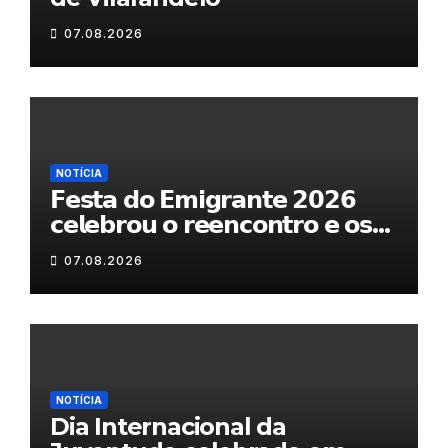
07.08.2026
NOTÍCIA
𝗙𝗲𝘀𝘁𝗮 𝗱𝗼 𝗘𝗺𝗶𝗴𝗿𝗮𝗻𝘁𝗲 𝟮𝟬𝟮𝟲
𝗰𝗲𝗹𝗲𝗯𝗿𝗼𝘂 𝗼 𝗿𝗲𝗲𝗻𝗰𝗼𝗻𝘁𝗿𝗼 𝗲 𝗼𝘀
𝗹𝗮𝗰̧𝗼𝘀 𝗾𝘂𝗲 𝘂𝗻𝗲𝗺 𝗠𝘂𝗿𝗰̧𝗮
07.08.2026
NOTÍCIA
Dia Internacional da