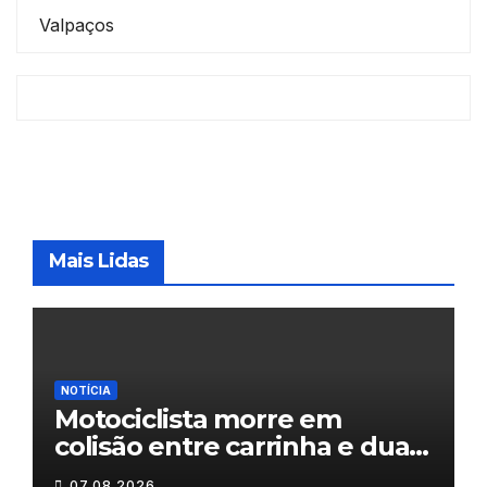
Valpaços
Mais Lidas
NOTÍCIA
Motociclista morre em
colisão entre carrinha e duas
motas em Chaves
07.08.2026