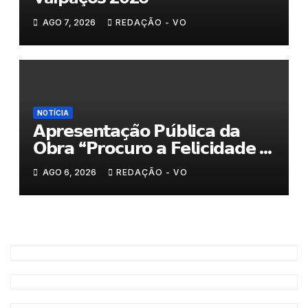
AGO 7, 2026
REDAÇÃO - VO
NOTÍCIA
𝗔𝗽𝗿𝗲𝘀𝗲𝗻𝘁𝗮𝗰̧𝗮̃𝗼 𝗣𝘂́𝗯𝗹𝗶𝗰𝗮 𝗱𝗮
𝗢𝗯𝗿𝗮 “𝗣𝗿𝗼𝗰𝘂𝗿𝗼 𝗮 𝗙𝗲𝗹𝗶𝗰𝗶𝗱𝗮𝗱𝗲 𝗲
𝗲𝗹𝗮 𝗺𝗼𝗿𝗮 𝗰𝗼𝗺𝗶𝗴𝗼”
AGO 6, 2026
REDAÇÃO - VO