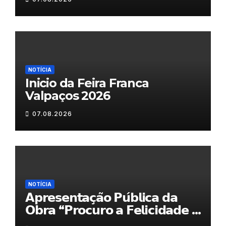
NOTÍCIA
Inicio da Feira Franca
Valpaços 2026
07.08.2026
NOTÍCIA
𝗔𝗽𝗿𝗲𝘀𝗲𝗻𝘁𝗮𝗰̧𝗮̃𝗼 𝗣𝘂́𝗯𝗹𝗶𝗰𝗮 𝗱𝗮
𝗢𝗯𝗿𝗮 “𝗣𝗿𝗼𝗰𝘂𝗿𝗼 𝗮 𝗙𝗲𝗹𝗶𝗰𝗶𝗱𝗮𝗱𝗲 𝗲
𝗲𝗹𝗮 𝗺𝗼𝗿𝗮 𝗰𝗼𝗺𝗶𝗴𝗼”