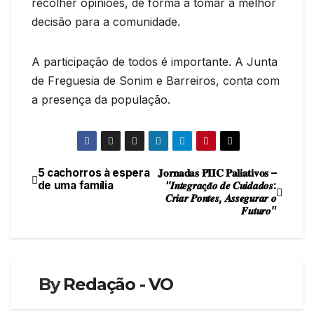
recolher opiniões, de forma a tomar a melhor
decisão para a comunidade.
A participação de todos é importante. A Junta
de Freguesia de Sonim e Barreiros, conta com
a presença da população.
5 cachorros à espera
𝐉𝐨𝐫𝐧𝐚𝐝𝐚𝐬 𝐏𝐈𝐈𝐂 𝐏𝐚𝐥𝐢𝐚𝐭𝐢𝐯𝐨𝐬 –
Navegação
de uma família
“𝑰𝒏𝒕𝒆𝒈𝒓𝒂𝒄̧𝒂̃𝒐 𝒅𝒆 𝑪𝒖𝒊𝒅𝒂𝒅𝒐𝒔:
𝑪𝒓𝒊𝒂𝒓 𝑷𝒐𝒏𝒕𝒆𝒔, 𝑨𝒔𝒔𝒆𝒈𝒖𝒓𝒂𝒓 𝒐
de
𝑭𝒖𝒕𝒖𝒓𝒐”
artigos
By
Redação - VO