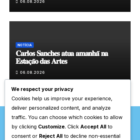
06.08.2026
NOTÍCIA
𝐂𝐚𝐫𝐥𝐨𝐬 𝐒𝐚𝐧𝐜𝐡𝐞𝐬 𝐚𝐭𝐮𝐚 𝐚𝐦𝐚𝐧𝐡𝐚̃ 𝐧𝐚
𝐄𝐬𝐭𝐚𝐜̧𝐚̃𝐨 𝐝𝐚𝐬 𝐀𝐫𝐭𝐞𝐬
06.08.2026
We respect your privacy
Cookies help us improve your experience,
deliver personalized content, and analyze
traffic. You can choose which cookies to allow
by clicking
Customize
. Click
Accept All
to
consent or
Reject All
to decline non-essential