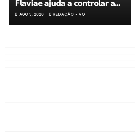
𝗙𝗹𝗮𝘃𝗶𝗮𝗲 𝗮𝗷𝘂𝗱𝗮 𝗮 𝗰𝗼𝗻𝘁𝗿𝗼𝗹𝗮𝗿 𝗮
𝗮𝗻𝘀𝗶𝗲𝗱𝗮𝗱𝗲
AGO 5, 2026
REDAÇÃO - VO