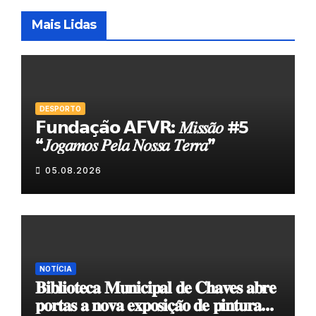
Mais Lidas
DESPORTO
𝗙𝘂𝗻𝗱𝗮𝗰̧𝗮̃𝗼 𝗔𝗙𝗩𝗥: 𝑀𝑖𝑠𝑠𝑎̃𝑜 #5
“𝐽𝑜𝑔𝑎𝑚𝑜𝑠 𝑃𝑒𝑙𝑎 𝑁𝑜𝑠𝑠𝑎 𝑇𝑒𝑟𝑟𝑎”
05.08.2026
NOTÍCIA
𝐁𝐢𝐛𝐥𝐢𝐨𝐭𝐞𝐜𝐚 𝐌𝐮𝐧𝐢𝐜𝐢𝐩𝐚𝐥 𝐝𝐞 𝐂𝐡𝐚𝐯𝐞𝐬 𝐚𝐛𝐫𝐞
𝐩𝐨𝐫𝐭𝐚𝐬 𝐚 𝐧𝐨𝐯𝐚 𝐞𝐱𝐩𝐨𝐬𝐢𝐜̧𝐚̃𝐨 𝐝𝐞 𝐩𝐢𝐧𝐭𝐮𝐫𝐚