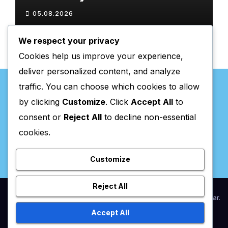
𝗮𝗻𝘀𝗶𝗲𝗱𝗮𝗱𝗲
05.08.2026
We respect your privacy
Cookies help us improve your experience,
deliver personalized content, and analyze
traffic. You can choose which cookies to allow
by clicking
Customize
. Click
Accept All
to
consent or
Reject All
to decline non-essential
Valpaços Online
cookies.
Customize
Reject All
Proudly powered by WordPress
|
Theme:
Newsup
by
Themeansar
.
Accept All
Home
Anunciar / Assinaturas
Estatuto Editorial
Ficha Técnica