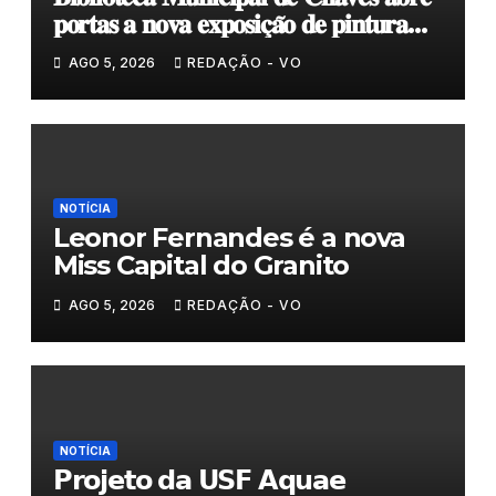
𝐩𝐨𝐫𝐭𝐚𝐬 𝐚 𝐧𝐨𝐯𝐚 𝐞𝐱𝐩𝐨𝐬𝐢𝐜̧𝐚̃𝐨 𝐝𝐞 𝐩𝐢𝐧𝐭𝐮𝐫𝐚
𝐝𝐮𝐫𝐚𝐧𝐭𝐞 𝐨 𝐦𝐞̂𝐬 𝐝𝐞 𝐚𝐠𝐨𝐬𝐭𝐨
AGO 5, 2026
REDAÇÃO - VO
NOTÍCIA
Leonor Fernandes é a nova
Miss Capital do Granito
AGO 5, 2026
REDAÇÃO - VO
NOTÍCIA
𝗣𝗿𝗼𝗷𝗲𝘁𝗼 𝗱𝗮 𝗨𝗦𝗙 𝗔𝗾𝘂𝗮𝗲