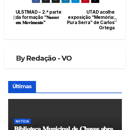
ULSTMAD – 2.ª parte
UTAD acolhe
Navegação
da formação “𝐍𝐚𝐬𝐜𝐞𝐫
exposição “Memória:
𝐞𝐦 𝐌𝐨𝐯𝐢𝐦𝐞𝐧𝐭𝐨”
Pura Serra” de Carlos
de
Ortega
artigos
By
Redação - VO
Últimas
NOTÍCIA
𝐁𝐢𝐛𝐥𝐢𝐨𝐭𝐞𝐜𝐚 𝐌𝐮𝐧𝐢𝐜𝐢𝐩𝐚𝐥 𝐝𝐞 𝐂𝐡𝐚𝐯𝐞𝐬 𝐚𝐛𝐫𝐞