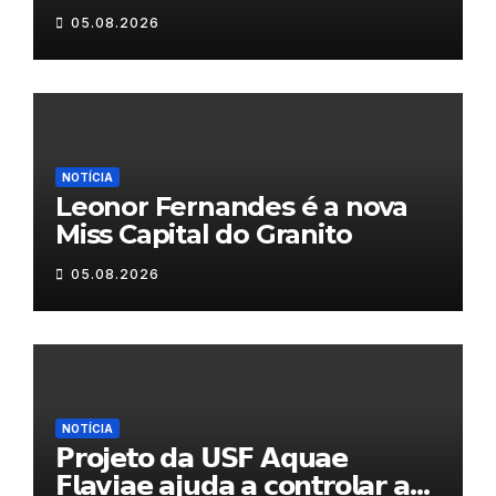
𝐝𝐮𝐫𝐚𝐧𝐭𝐞 𝐨 𝐦𝐞̂𝐬 𝐝𝐞 𝐚𝐠𝐨𝐬𝐭𝐨
05.08.2026
NOTÍCIA
Leonor Fernandes é a nova
Miss Capital do Granito
05.08.2026
NOTÍCIA
𝗣𝗿𝗼𝗷𝗲𝘁𝗼 𝗱𝗮 𝗨𝗦𝗙 𝗔𝗾𝘂𝗮𝗲
𝗙𝗹𝗮𝘃𝗶𝗮𝗲 𝗮𝗷𝘂𝗱𝗮 𝗮 𝗰𝗼𝗻𝘁𝗿𝗼𝗹𝗮𝗿 𝗮