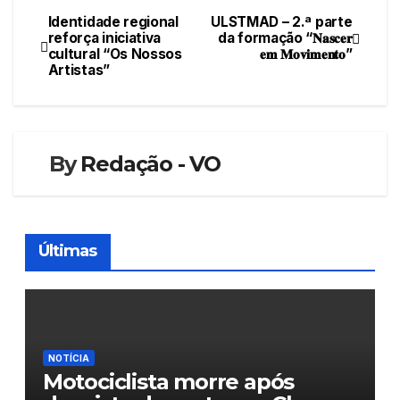
Identidade regional
ULSTMAD – 2.ª parte
Navegação
reforça iniciativa
da formação “𝐍𝐚𝐬𝐜𝐞𝐫
cultural “Os Nossos
𝐞𝐦 𝐌𝐨𝐯𝐢𝐦𝐞𝐧𝐭𝐨”
de
Artistas”
artigos
By
Redação - VO
Últimas
NOTÍCIA
Motociclista morre após