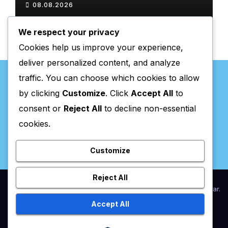
08.08.2026
We respect your privacy
Cookies help us improve your experience,
deliver personalized content, and analyze
traffic. You can choose which cookies to allow
by clicking
Customize
. Click
Accept All
to
consent or
Reject All
to decline non-essential
Valpaços Online
cookies.
Customize
Reject All
Proudly powered by WordPress
|
Theme:
Newsup
by
Themeansar
.
Accept All
Home
Anunciar / Assinaturas
Estatuto Editorial
Ficha Técnica