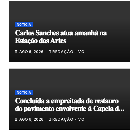
NOTÍCIA
𝐂𝐚𝐫𝐥𝐨𝐬 𝐒𝐚𝐧𝐜𝐡𝐞𝐬 𝐚𝐭𝐮𝐚 𝐚𝐦𝐚𝐧𝐡𝐚̃ 𝐧𝐚
𝐄𝐬𝐭𝐚𝐜̧𝐚̃𝐨 𝐝𝐚𝐬 𝐀𝐫𝐭𝐞𝐬
AGO 6, 2026
REDAÇÃO - VO
NOTÍCIA
𝐂𝐨𝐧𝐜𝐥𝐮𝐢́𝐝𝐚 𝐚 𝐞𝐦𝐩𝐫𝐞𝐢𝐭𝐚𝐝𝐚 𝐝𝐞 𝐫𝐞𝐬𝐭𝐚𝐮𝐫𝐨
𝐝𝐨 𝐩𝐚𝐯𝐢𝐦𝐞𝐧𝐭𝐨 𝐞𝐧𝐯𝐨𝐥𝐯𝐞𝐧𝐭𝐞 𝐚̀ 𝐂𝐚𝐩𝐞𝐥𝐚 𝐝𝐞
𝐂𝐨𝐯𝐚𝐬
AGO 6, 2026
REDAÇÃO - VO