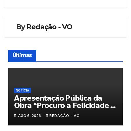
artigos
By
Redação - VO
Últimas
NOTÍCIA
𝗔𝗽𝗿𝗲𝘀𝗲𝗻𝘁𝗮𝗰̧𝗮̃𝗼 𝗣𝘂́𝗯𝗹𝗶𝗰𝗮 𝗱𝗮
𝗢𝗯𝗿𝗮 “𝗣𝗿𝗼𝗰𝘂𝗿𝗼 𝗮 𝗙𝗲𝗹𝗶𝗰𝗶𝗱𝗮𝗱𝗲 𝗲
𝗲𝗹𝗮 𝗺𝗼𝗿𝗮 𝗰𝗼𝗺𝗶𝗴𝗼”
AGO 6, 2026
REDAÇÃO - VO