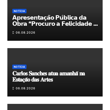
NOTÍCIA
𝗔𝗽𝗿𝗲𝘀𝗲𝗻𝘁𝗮𝗰̧𝗮̃𝗼 𝗣𝘂́𝗯𝗹𝗶𝗰𝗮 𝗱𝗮
𝗢𝗯𝗿𝗮 “𝗣𝗿𝗼𝗰𝘂𝗿𝗼 𝗮 𝗙𝗲𝗹𝗶𝗰𝗶𝗱𝗮𝗱𝗲 𝗲
𝗲𝗹𝗮 𝗺𝗼𝗿𝗮 𝗰𝗼𝗺𝗶𝗴𝗼”
06.08.2026
NOTÍCIA
𝐂𝐚𝐫𝐥𝐨𝐬 𝐒𝐚𝐧𝐜𝐡𝐞𝐬 𝐚𝐭𝐮𝐚 𝐚𝐦𝐚𝐧𝐡𝐚̃ 𝐧𝐚
𝐄𝐬𝐭𝐚𝐜̧𝐚̃𝐨 𝐝𝐚𝐬 𝐀𝐫𝐭𝐞𝐬
06.08.2026