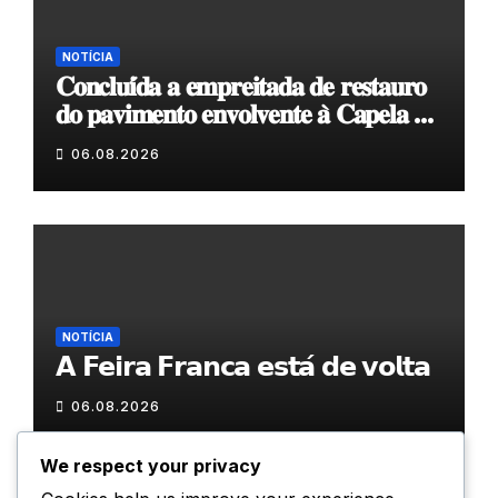
NOTÍCIA
𝐂𝐨𝐧𝐜𝐥𝐮𝐢́𝐝𝐚 𝐚 𝐞𝐦𝐩𝐫𝐞𝐢𝐭𝐚𝐝𝐚 𝐝𝐞 𝐫𝐞𝐬𝐭𝐚𝐮𝐫𝐨
𝐝𝐨 𝐩𝐚𝐯𝐢𝐦𝐞𝐧𝐭𝐨 𝐞𝐧𝐯𝐨𝐥𝐯𝐞𝐧𝐭𝐞 𝐚̀ 𝐂𝐚𝐩𝐞𝐥𝐚 𝐝𝐞
𝐂𝐨𝐯𝐚𝐬
06.08.2026
NOTÍCIA
𝗔 𝗙𝗲𝗶𝗿𝗮 𝗙𝗿𝗮𝗻𝗰𝗮 𝗲𝘀𝘁𝗮́ 𝗱𝗲 𝘃𝗼𝗹𝘁𝗮
06.08.2026
We respect your privacy