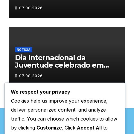
𝗹𝗮𝗰̧𝗼𝘀 𝗾𝘂𝗲 𝘂𝗻𝗲𝗺 𝗠𝘂𝗿𝗰̧𝗮
07.08.2026
NOTÍCIA
Dia Internacional da
Juventude celebrado em
Chaves com atividades
07.08.2026
gratuitas
We respect your privacy
Cookies help us improve your experience,
deliver personalized content, and analyze
traffic. You can choose which cookies to allow
by clicking
Customize
. Click
Accept All
to