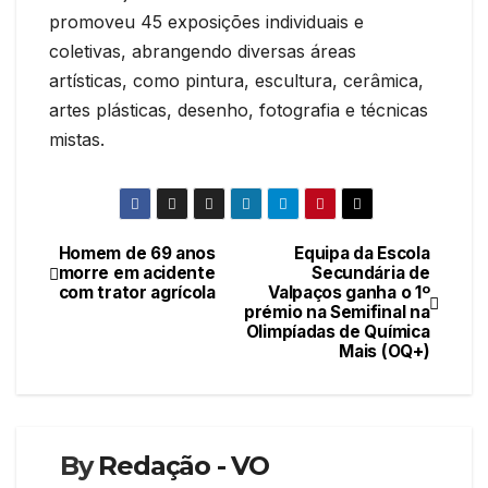
promoveu 45 exposições individuais e
coletivas, abrangendo diversas áreas
artísticas, como pintura, escultura, cerâmica,
artes plásticas, desenho, fotografia e técnicas
mistas.
Homem de 69 anos
Equipa da Escola
Navegação
morre em acidente
Secundária de
com trator agrícola
Valpaços ganha o 1º
de
prémio na Semifinal na
Olimpíadas de Química
artigos
Mais (OQ+)
By
Redação - VO