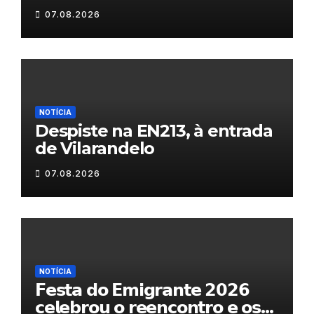
Fornos do Pinhal
07.08.2026
NOTÍCIA
Despiste na EN213, à entrada
de Vilarandelo
07.08.2026
NOTÍCIA
𝗙𝗲𝘀𝘁𝗮 𝗱𝗼 𝗘𝗺𝗶𝗴𝗿𝗮𝗻𝘁𝗲 𝟮𝟬𝟮𝟲
𝗰𝗲𝗹𝗲𝗯𝗿𝗼𝘂 𝗼 𝗿𝗲𝗲𝗻𝗰𝗼𝗻𝘁𝗿𝗼 𝗲 𝗼𝘀