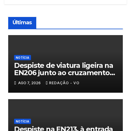
Últimas
NOTÍCIA
Despiste de viatura ligeira na
EN206 junto ao cruzamento
Fornos do Pinhal
AGO 7, 2026
REDAÇÃO - VO
NOTÍCIA
Despiste na EN213, à entrada