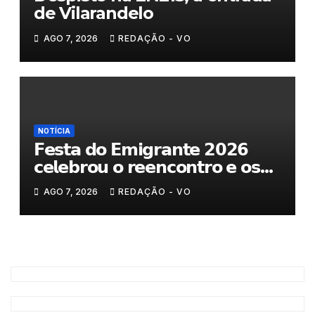
de Vilarandelo
AGO 7, 2026
REDAÇÃO - VO
NOTÍCIA
𝗙𝗲𝘀𝘁𝗮 𝗱𝗼 𝗘𝗺𝗶𝗴𝗿𝗮𝗻𝘁𝗲 𝟮𝟬𝟮𝟲
𝗰𝗲𝗹𝗲𝗯𝗿𝗼𝘂 𝗼 𝗿𝗲𝗲𝗻𝗰𝗼𝗻𝘁𝗿𝗼 𝗲 𝗼𝘀
𝗹𝗮𝗰̧𝗼𝘀 𝗾𝘂𝗲 𝘂𝗻𝗲𝗺 𝗠𝘂𝗿𝗰̧𝗮
AGO 7, 2026
REDAÇÃO - VO