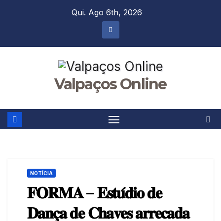
Skip
Qui. Ago 6th, 2026
to
content
Valpaços Online
NOTÍCIA
𝐅𝐎𝐑𝐌𝐀 – 𝐄𝐬𝐭𝐮́𝐝𝐢𝐨 𝐝𝐞
𝐃𝐚𝐧𝐜̧𝐚 𝐝𝐞 𝐂𝐡𝐚𝐯𝐞𝐬 𝐚𝐫𝐫𝐞𝐜𝐚𝐝𝐚