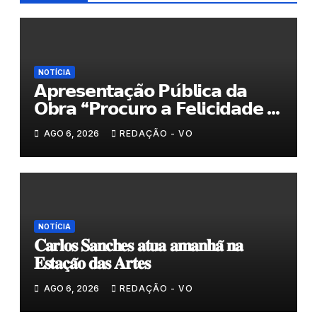
NOTÍCIA
𝗔𝗽𝗿𝗲𝘀𝗲𝗻𝘁𝗮𝗰̧𝗮̃𝗼 𝗣𝘂́𝗯𝗹𝗶𝗰𝗮 𝗱𝗮
𝗢𝗯𝗿𝗮 “𝗣𝗿𝗼𝗰𝘂𝗿𝗼 𝗮 𝗙𝗲𝗹𝗶𝗰𝗶𝗱𝗮𝗱𝗲 𝗲
𝗲𝗹𝗮 𝗺𝗼𝗿𝗮 𝗰𝗼𝗺𝗶𝗴𝗼”
AGO 6, 2026
REDAÇÃO - VO
NOTÍCIA
𝐂𝐚𝐫𝐥𝐨𝐬 𝐒𝐚𝐧𝐜𝐡𝐞𝐬 𝐚𝐭𝐮𝐚 𝐚𝐦𝐚𝐧𝐡𝐚̃ 𝐧𝐚
𝐄𝐬𝐭𝐚𝐜̧𝐚̃𝐨 𝐝𝐚𝐬 𝐀𝐫𝐭𝐞𝐬
AGO 6, 2026
REDAÇÃO - VO