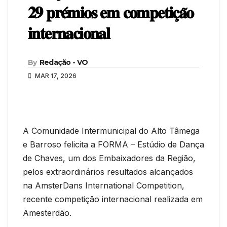
𝟐𝟗 𝐩𝐫𝐞́𝐦𝐢𝐨𝐬 𝐞𝐦 𝐜𝐨𝐦𝐩𝐞𝐭𝐢𝐜̧𝐚̃𝐨
𝐢𝐧𝐭𝐞𝐫𝐧𝐚𝐜𝐢𝐨𝐧𝐚𝐥
By
Redação - VO
MAR 17, 2026
A Comunidade Intermunicipal do Alto Tâmega
e Barroso felicita a FORMA – Estúdio de Dança
de Chaves, um dos Embaixadores da Região,
pelos extraordinários resultados alcançados
na AmsterDans International Competition,
recente competição internacional realizada em
Amesterdão.