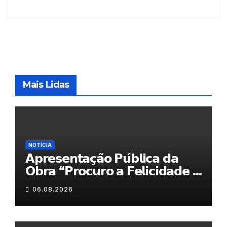
Mais Lidas
NOTÍCIA
𝗔𝗽𝗿𝗲𝘀𝗲𝗻𝘁𝗮𝗰̧𝗮̃𝗼 𝗣𝘂́𝗯𝗹𝗶𝗰𝗮 𝗱𝗮
𝗢𝗯𝗿𝗮 “𝗣𝗿𝗼𝗰𝘂𝗿𝗼 𝗮 𝗙𝗲𝗹𝗶𝗰𝗶𝗱𝗮𝗱𝗲 𝗲
𝗲𝗹𝗮 𝗺𝗼𝗿𝗮 𝗰𝗼𝗺𝗶𝗴𝗼”
06.08.2026