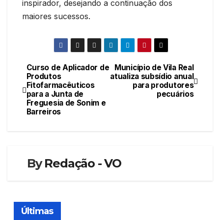
inspirador, desejando a continuação dos
maiores sucessos.
Curso de Aplicador de
Município de Vila Real
Navegação
Produtos
atualiza subsídio anual
Fitofarmacêuticos
para produtores
de
para a Junta de
pecuários
Freguesia de Sonim e
artigos
Barreiros
By
Redação - VO
Últimas