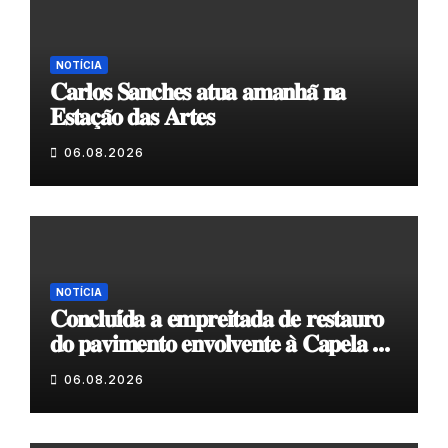
NOTÍCIA
𝐂𝐚𝐫𝐥𝐨𝐬 𝐒𝐚𝐧𝐜𝐡𝐞𝐬 𝐚𝐭𝐮𝐚 𝐚𝐦𝐚𝐧𝐡𝐚̃ 𝐧𝐚
𝐄𝐬𝐭𝐚𝐜̧𝐚̃𝐨 𝐝𝐚𝐬 𝐀𝐫𝐭𝐞𝐬
06.08.2026
NOTÍCIA
𝐂𝐨𝐧𝐜𝐥𝐮𝐢́𝐝𝐚 𝐚 𝐞𝐦𝐩𝐫𝐞𝐢𝐭𝐚𝐝𝐚 𝐝𝐞 𝐫𝐞𝐬𝐭𝐚𝐮𝐫𝐨
𝐝𝐨 𝐩𝐚𝐯𝐢𝐦𝐞𝐧𝐭𝐨 𝐞𝐧𝐯𝐨𝐥𝐯𝐞𝐧𝐭𝐞 𝐚̀ 𝐂𝐚𝐩𝐞𝐥𝐚 𝐝𝐞
𝐂𝐨𝐯𝐚𝐬
06.08.2026