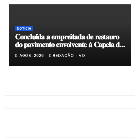
NOTÍCIA
𝐂𝐨𝐧𝐜𝐥𝐮𝐢́𝐝𝐚 𝐚 𝐞𝐦𝐩𝐫𝐞𝐢𝐭𝐚𝐝𝐚 𝐝𝐞 𝐫𝐞𝐬𝐭𝐚𝐮𝐫𝐨
𝐝𝐨 𝐩𝐚𝐯𝐢𝐦𝐞𝐧𝐭𝐨 𝐞𝐧𝐯𝐨𝐥𝐯𝐞𝐧𝐭𝐞 𝐚̀ 𝐂𝐚𝐩𝐞𝐥𝐚 𝐝𝐞
𝐂𝐨𝐯𝐚𝐬
AGO 6, 2026
REDAÇÃO - VO