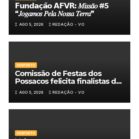
𝗙𝘂𝗻𝗱𝗮𝗰̧𝗮̃𝗼 𝗔𝗙𝗩𝗥: 𝑀𝑖𝑠𝑠𝑎̃𝑜 #5
“𝐽𝑜𝑔𝑎𝑚𝑜𝑠 𝑃𝑒𝑙𝑎 𝑁𝑜𝑠𝑠𝑎 𝑇𝑒𝑟𝑟𝑎”
AGO 5, 2026
REDAÇÃO - VO
DESPORTO
Comissão de Festas dos
Possacos felicita finalistas do
Torneio de Sueca
AGO 5, 2026
REDAÇÃO - VO
DESPORTO