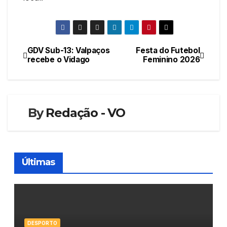
GDV Sub-13: Valpaços
Festa do Futebol
Navegação
recebe o Vidago
Feminino 2026
de
artigos
By
Redação - VO
Últimas
DESPORTO