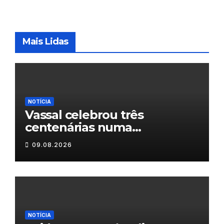
Mais Lidas
NOTÍCIA
Vassal celebrou três
centenárias numa
homenagem a um século de
09.08.2026
histórias
NOTÍCIA