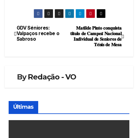
GDV Séniores:
𝐌𝐚𝐭𝐢𝐥𝐝𝐞 𝐏𝐢𝐧𝐭𝐨 𝐜𝐨𝐧𝐪𝐮𝐢𝐬𝐭𝐚
Navegação
Valpaços recebe o
𝐭𝐢́𝐭𝐮𝐥𝐨 𝐝𝐞 𝐂𝐚𝐦𝐩𝐞𝐚̃ 𝐍𝐚𝐜𝐢𝐨𝐧𝐚𝐥
Sabroso
𝐈𝐧𝐝𝐢𝐯𝐢𝐝𝐮𝐚𝐥 𝐝𝐞 𝐒𝐞𝐧𝐢𝐨𝐫𝐞𝐬 𝐝𝐞
de
𝐓𝐞́𝐧𝐢𝐬 𝐝𝐞 𝐌𝐞𝐬𝐚
artigos
By
Redação - VO
Últimas