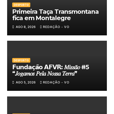
DESPORTO
Primeira Taça Transmontana
fica em Montalegre
AGO 8, 2026
REDAÇÃO - VO
DESPORTO
𝗙𝘂𝗻𝗱𝗮𝗰̧𝗮̃𝗼 𝗔𝗙𝗩𝗥: 𝑀𝑖𝑠𝑠𝑎̃𝑜 #5
“𝐽𝑜𝑔𝑎𝑚𝑜𝑠 𝑃𝑒𝑙𝑎 𝑁𝑜𝑠𝑠𝑎 𝑇𝑒𝑟𝑟𝑎”
AGO 5, 2026
REDAÇÃO - VO