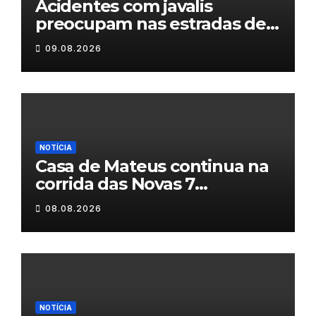
Acidentes com javalis
preocupam nas estradas de
Trás-os-Montes
09.08.2026
NOTÍCIA
Casa de Mateus continua na
corrida das Novas 7
Maravilhas de Portugal
08.08.2026
NOTÍCIA