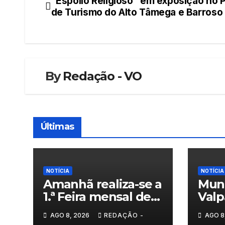
“Espólio Religioso” em exposição no 
Navegação
de Turismo do Alto Tâmega e Barroso
de
artigos
By
Redação - VO
Últimas
NOTÍCIA
NOTÍCIA
Amanhã realiza-se a
Muni
1.ª Feira mensal de
Valp
Sonim
con
AGO 8, 2026
REDAÇÃO -
AGO 8
resp