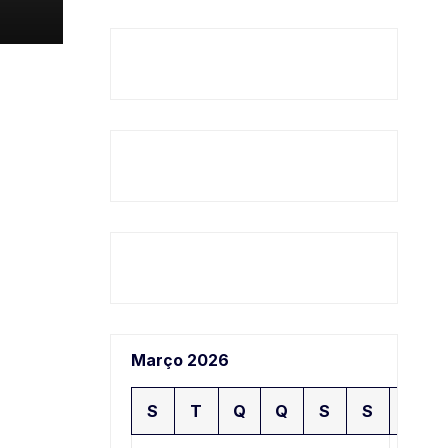
Março 2026
S
T
Q
Q
S
S
D