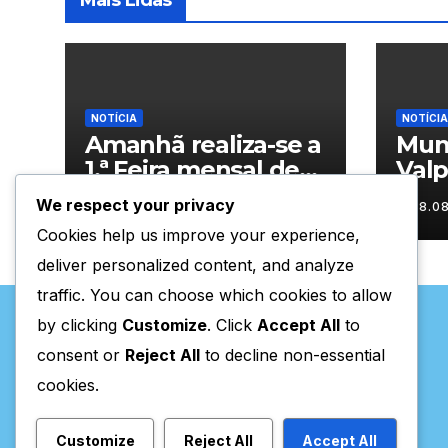
Mais Lidas
NOTÍCIA
NOTÍCIA
Amanhã realiza-se a
Muni
1.ª Feira mensal de
Valp
Sonim
con
We respect your privacy
08.08.2026
08.0
resp
Cookies help us improve your experience,
águ
deliver personalized content, and analyze
traffic. You can choose which cookies to allow
by clicking
Customize
. Click
Accept All
to
consent or
Reject All
to decline non-essential
cookies.
Valpaços Online
Customize
Reject All
Accept All