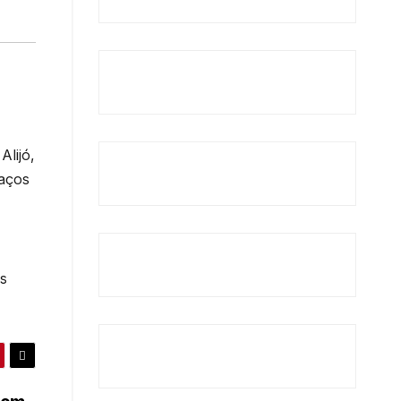
Alijó,
paços
as