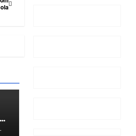
com
cola
-