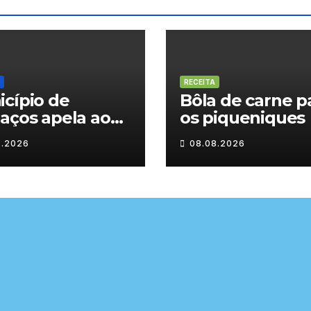
RECEITA
cípio de
Bôla de carne p
aços apela ao
os piqueniques
sumo
8.2026
08.08.2026
onsável de
a