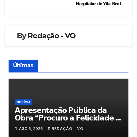
de
𝐇𝐨𝐬𝐩𝐢𝐭𝐚𝐥𝐚𝐫 𝐝𝐞 𝐕𝐢𝐥𝐚 𝐑𝐞𝐚𝐥
artigos
By
Redação - VO
Últimas
NOTÍCIA
𝗔𝗽𝗿𝗲𝘀𝗲𝗻𝘁𝗮𝗰̧𝗮̃𝗼 𝗣𝘂́𝗯𝗹𝗶𝗰𝗮 𝗱𝗮
𝗢𝗯𝗿𝗮 “𝗣𝗿𝗼𝗰𝘂𝗿𝗼 𝗮 𝗙𝗲𝗹𝗶𝗰𝗶𝗱𝗮𝗱𝗲 𝗲
𝗲𝗹𝗮 𝗺𝗼𝗿𝗮 𝗰𝗼𝗺𝗶𝗴𝗼”
AGO 6, 2026
REDAÇÃO - VO