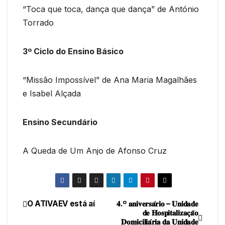
“Toca que toca, dança que dança” de António
Torrado
3º Ciclo do Ensino Básico
“Missão Impossível” de Ana Maria Magalhães
e Isabel Alçada
Ensino Secundário
A Queda de Um Anjo de Afonso Cruz
O ATIVAEV está aí
𝟒.º 𝐚𝐧𝐢𝐯𝐞𝐫𝐬𝐚́𝐫𝐢𝐨 – 𝐔𝐧𝐢𝐝𝐚𝐝𝐞
Navegação
𝐝𝐞 𝐇𝐨𝐬𝐩𝐢𝐭𝐚𝐥𝐢𝐳𝐚𝐜̧𝐚̃𝐨
𝐃𝐨𝐦𝐢𝐜𝐢𝐥𝐢𝐚́𝐫𝐢𝐚 𝐝𝐚 𝐔𝐧𝐢𝐝𝐚𝐝𝐞