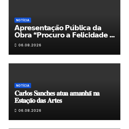
NOTÍCIA
𝗔𝗽𝗿𝗲𝘀𝗲𝗻𝘁𝗮𝗰̧𝗮̃𝗼 𝗣𝘂́𝗯𝗹𝗶𝗰𝗮 𝗱𝗮
𝗢𝗯𝗿𝗮 “𝗣𝗿𝗼𝗰𝘂𝗿𝗼 𝗮 𝗙𝗲𝗹𝗶𝗰𝗶𝗱𝗮𝗱𝗲 𝗲
𝗲𝗹𝗮 𝗺𝗼𝗿𝗮 𝗰𝗼𝗺𝗶𝗴𝗼”
06.08.2026
NOTÍCIA
𝐂𝐚𝐫𝐥𝐨𝐬 𝐒𝐚𝐧𝐜𝐡𝐞𝐬 𝐚𝐭𝐮𝐚 𝐚𝐦𝐚𝐧𝐡𝐚̃ 𝐧𝐚
𝐄𝐬𝐭𝐚𝐜̧𝐚̃𝐨 𝐝𝐚𝐬 𝐀𝐫𝐭𝐞𝐬
06.08.2026