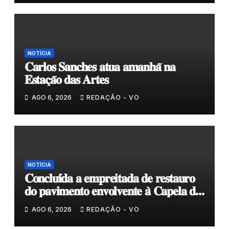
NOTÍCIA
𝐂𝐚𝐫𝐥𝐨𝐬 𝐒𝐚𝐧𝐜𝐡𝐞𝐬 𝐚𝐭𝐮𝐚 𝐚𝐦𝐚𝐧𝐡𝐚̃ 𝐧𝐚
𝐄𝐬𝐭𝐚𝐜̧𝐚̃𝐨 𝐝𝐚𝐬 𝐀𝐫𝐭𝐞𝐬
AGO 6, 2026
REDAÇÃO - VO
NOTÍCIA
𝐂𝐨𝐧𝐜𝐥𝐮𝐢́𝐝𝐚 𝐚 𝐞𝐦𝐩𝐫𝐞𝐢𝐭𝐚𝐝𝐚 𝐝𝐞 𝐫𝐞𝐬𝐭𝐚𝐮𝐫𝐨
𝐝𝐨 𝐩𝐚𝐯𝐢𝐦𝐞𝐧𝐭𝐨 𝐞𝐧𝐯𝐨𝐥𝐯𝐞𝐧𝐭𝐞 𝐚̀ 𝐂𝐚𝐩𝐞𝐥𝐚 𝐝𝐞
𝐂𝐨𝐯𝐚𝐬
AGO 6, 2026
REDAÇÃO - VO