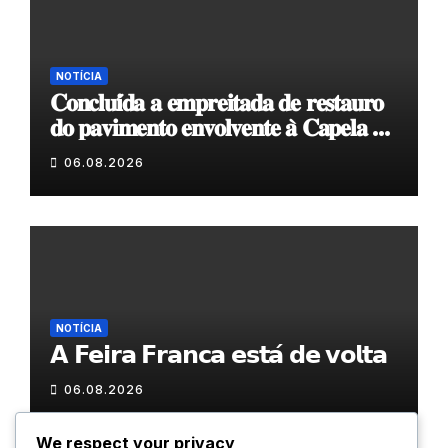
NOTÍCIA
𝐂𝐨𝐧𝐜𝐥𝐮𝐢́𝐝𝐚 𝐚 𝐞𝐦𝐩𝐫𝐞𝐢𝐭𝐚𝐝𝐚 𝐝𝐞 𝐫𝐞𝐬𝐭𝐚𝐮𝐫𝐨
𝐝𝐨 𝐩𝐚𝐯𝐢𝐦𝐞𝐧𝐭𝐨 𝐞𝐧𝐯𝐨𝐥𝐯𝐞𝐧𝐭𝐞 𝐚̀ 𝐂𝐚𝐩𝐞𝐥𝐚 𝐝𝐞
𝐂𝐨𝐯𝐚𝐬
06.08.2026
NOTÍCIA
𝗔 𝗙𝗲𝗶𝗿𝗮 𝗙𝗿𝗮𝗻𝗰𝗮 𝗲𝘀𝘁𝗮́ 𝗱𝗲 𝘃𝗼𝗹𝘁𝗮
06.08.2026
We respect your privacy