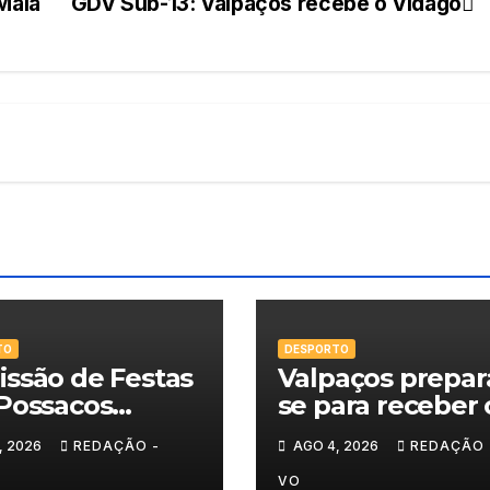
Maia
GDV Sub-13: Valpaços recebe o Vidago
TO
DESPORTO
ssão de Festas
Valpaços prepar
Possacos
se para receber 
ita finalistas do
Super Enduro
, 2026
REDAÇÃO -
AGO 4, 2026
REDAÇÃO 
eio de Sueca
VO