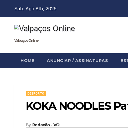
Skip
Sáb. Ago 8th, 2026
to
content
Valpaços Online
HOME
ANUNCIAR / ASSINATURAS
ES
DESPORTO
KOKA NOODLES Patr
By
Redação - VO