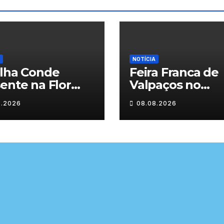
NOTÍCIA
ilha Conde
Feira Franca de
ente na Flor
Valpaços no
l
segundo dia
8.2026
08.08.2026