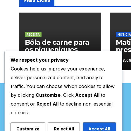
Mais Lidas
RECEITA
NOTÍCIA
Bôla de carne para
Mat
os piqueniques
pres
Rura
We respect your privacy
08.08.2026
08.0
Cookies help us improve your experience,
deliver personalized content, and analyze
traffic. You can choose which cookies to allow
by clicking
Customize
. Click
Accept All
to
consent or
Reject All
to decline non-essential
cookies.
Valpaços Online
Customize
Reject All
Accept All