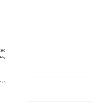
ção
os,
Koka