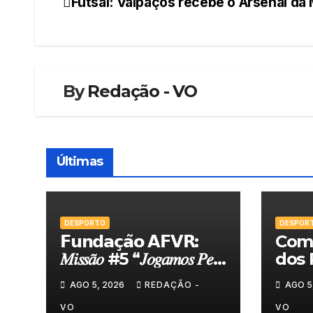
Futsal: Valpaços recebe o Arsenal da 
Navegação
de
artigos
By
Redação - VO
Últimas
DESPORTO
DESPOR
𝗙𝘂𝗻𝗱𝗮𝗰̧𝗮̃𝗼 𝗔𝗙𝗩𝗥:
Comi
𝑀𝑖𝑠𝑠𝑎̃𝑜 #5 “𝐽𝑜𝑔𝑎𝑚𝑜𝑠 𝑃𝑒𝑙𝑎
dos 
𝑁𝑜𝑠𝑠𝑎 𝑇𝑒𝑟𝑟𝑎”
felic
AGO 5, 2026
REDAÇÃO -
AGO 5
Torn
VO
VO