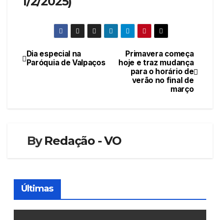
1/2/2025)
Dia especial na
Primavera começa
Navegação
Paróquia de Valpaços
hoje e traz mudança
para o horário de
de
verão no final de
março
artigos
By
Redação - VO
Últimas