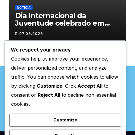
NOTÍCIA
Dia Internacional da
Juventude celebrado em
Chaves com atividades
07.08.2026
gratuitas
We respect your privacy
Cookies help us improve your experience,
deliver personalized content, and analyze
traffic. You can choose which cookies to allow
by clicking
Customize
. Click
Accept All
to
consent or
Reject All
to decline non-essential
Valpaços Online
cookies.
Customize