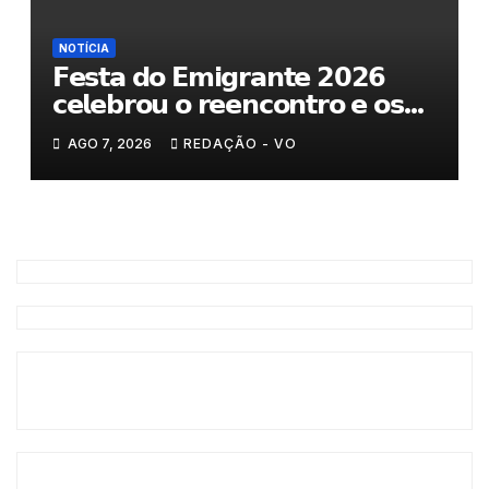
NOTÍCIA
𝗙𝗲𝘀𝘁𝗮 𝗱𝗼 𝗘𝗺𝗶𝗴𝗿𝗮𝗻𝘁𝗲 𝟮𝟬𝟮𝟲
𝗰𝗲𝗹𝗲𝗯𝗿𝗼𝘂 𝗼 𝗿𝗲𝗲𝗻𝗰𝗼𝗻𝘁𝗿𝗼 𝗲 𝗼𝘀
𝗹𝗮𝗰̧𝗼𝘀 𝗾𝘂𝗲 𝘂𝗻𝗲𝗺 𝗠𝘂𝗿𝗰̧𝗮
AGO 7, 2026
REDAÇÃO - VO