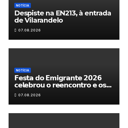
NOTÍCIA
Despiste na EN213, à entrada
de Vilarandelo
07.08.2026
NOTÍCIA
𝗙𝗲𝘀𝘁𝗮 𝗱𝗼 𝗘𝗺𝗶𝗴𝗿𝗮𝗻𝘁𝗲 𝟮𝟬𝟮𝟲
𝗰𝗲𝗹𝗲𝗯𝗿𝗼𝘂 𝗼 𝗿𝗲𝗲𝗻𝗰𝗼𝗻𝘁𝗿𝗼 𝗲 𝗼𝘀
𝗹𝗮𝗰̧𝗼𝘀 𝗾𝘂𝗲 𝘂𝗻𝗲𝗺 𝗠𝘂𝗿𝗰̧𝗮
07.08.2026