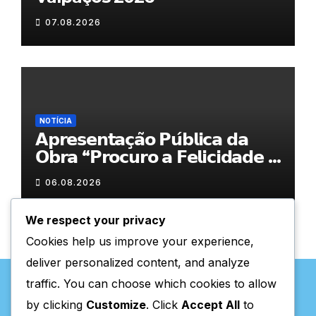
07.08.2026
NOTÍCIA
𝗔𝗽𝗿𝗲𝘀𝗲𝗻𝘁𝗮𝗰̧𝗮̃𝗼 𝗣𝘂́𝗯𝗹𝗶𝗰𝗮 𝗱𝗮
𝗢𝗯𝗿𝗮 “𝗣𝗿𝗼𝗰𝘂𝗿𝗼 𝗮 𝗙𝗲𝗹𝗶𝗰𝗶𝗱𝗮𝗱𝗲 𝗲
𝗲𝗹𝗮 𝗺𝗼𝗿𝗮 𝗰𝗼𝗺𝗶𝗴𝗼”
06.08.2026
We respect your privacy
Cookies help us improve your experience,
deliver personalized content, and analyze
traffic. You can choose which cookies to allow
by clicking
Customize
. Click
Accept All
to