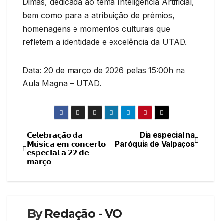
Dimas, dedicada ao tema Inteligência Artificial,
bem como para a atribuição de prémios,
homenagens e momentos culturais que
refletem a identidade e excelência da UTAD.
Data: 20 de março de 2026 pelas 15:00h na
Aula Magna – UTAD.
𝗖𝗲𝗹𝗲𝗯𝗿𝗮𝗰̧𝗮̃𝗼 𝗱𝗮
Dia especial na
Navegação
𝗠𝘂́𝘀𝗶𝗰𝗮 𝗲𝗺 𝗰𝗼𝗻𝗰𝗲𝗿𝘁𝗼
Paróquia de Valpaços
𝗲𝘀𝗽𝗲𝗰𝗶𝗮𝗹 𝗮 𝟮𝟮 𝗱𝗲
de
𝗺𝗮𝗿𝗰̧𝗼
artigos
By
Redação - VO