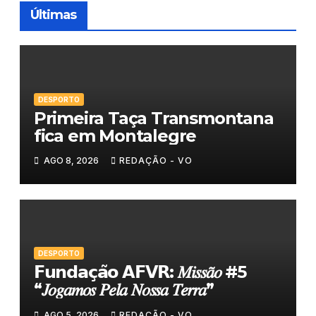
Últimas
DESPORTO
Primeira Taça Transmontana
fica em Montalegre
AGO 8, 2026
REDAÇÃO - VO
DESPORTO
𝗙𝘂𝗻𝗱𝗮𝗰̧𝗮̃𝗼 𝗔𝗙𝗩𝗥: 𝑀𝑖𝑠𝑠𝑎̃𝑜 #5
“𝐽𝑜𝑔𝑎𝑚𝑜𝑠 𝑃𝑒𝑙𝑎 𝑁𝑜𝑠𝑠𝑎 𝑇𝑒𝑟𝑟𝑎”
AGO 5, 2026
REDAÇÃO - VO