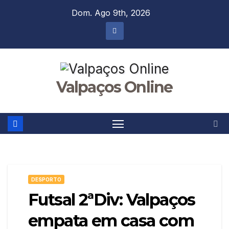
Skip
Dom. Ago 9th, 2026
to
content
Valpaços Online
DESPORTO
Futsal 2ªDiv: Valpaços
empata em casa com