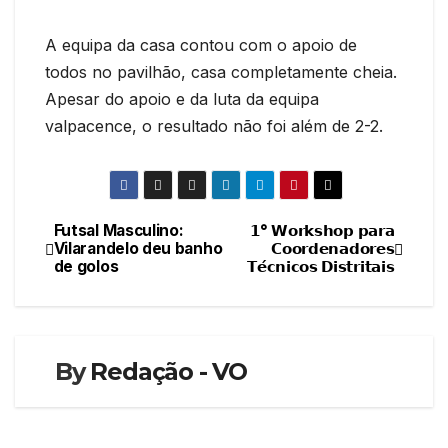
A equipa da casa contou com o apoio de
todos no pavilhão, casa completamente cheia.
Apesar do apoio e da luta da equipa
valpacence, o resultado não foi além de 2-2.
Futsal Masculino:
𝟭° 𝗪𝗼𝗿𝗸𝘀𝗵𝗼𝗽 𝗽𝗮𝗿𝗮
Navegação
Vilarandelo deu banho
𝗖𝗼𝗼𝗿𝗱𝗲𝗻𝗮𝗱𝗼𝗿𝗲𝘀
de golos
𝗧𝗲́𝗰𝗻𝗶𝗰𝗼𝘀 𝗗𝗶𝘀𝘁𝗿𝗶𝘁𝗮𝗶𝘀
de
artigos
By
Redação - VO