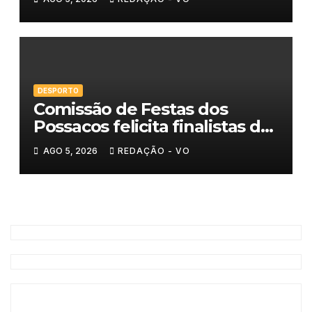
DESPORTO
Comissão de Festas dos
Possacos felicita finalistas do
Torneio de Sueca
AGO 5, 2026
REDAÇÃO - VO