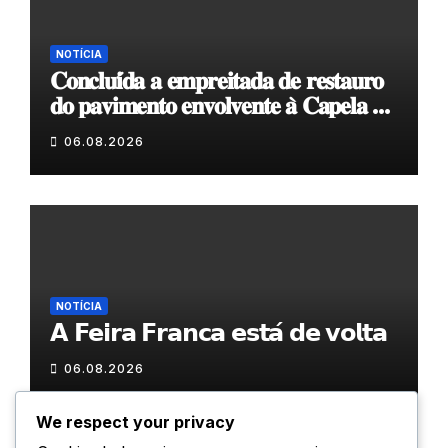
NOTÍCIA
𝐂𝐨𝐧𝐜𝐥𝐮𝐢́𝐝𝐚 𝐚 𝐞𝐦𝐩𝐫𝐞𝐢𝐭𝐚𝐝𝐚 𝐝𝐞 𝐫𝐞𝐬𝐭𝐚𝐮𝐫𝐨
𝐝𝐨 𝐩𝐚𝐯𝐢𝐦𝐞𝐧𝐭𝐨 𝐞𝐧𝐯𝐨𝐥𝐯𝐞𝐧𝐭𝐞 𝐚̀ 𝐂𝐚𝐩𝐞𝐥𝐚 𝐝𝐞
𝐂𝐨𝐯𝐚𝐬
06.08.2026
NOTÍCIA
𝗔 𝗙𝗲𝗶𝗿𝗮 𝗙𝗿𝗮𝗻𝗰𝗮 𝗲𝘀𝘁𝗮́ 𝗱𝗲 𝘃𝗼𝗹𝘁𝗮
06.08.2026
We respect your privacy