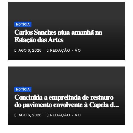
NOTÍCIA
𝐂𝐚𝐫𝐥𝐨𝐬 𝐒𝐚𝐧𝐜𝐡𝐞𝐬 𝐚𝐭𝐮𝐚 𝐚𝐦𝐚𝐧𝐡𝐚̃ 𝐧𝐚
𝐄𝐬𝐭𝐚𝐜̧𝐚̃𝐨 𝐝𝐚𝐬 𝐀𝐫𝐭𝐞𝐬
AGO 6, 2026
REDAÇÃO - VO
NOTÍCIA
𝐂𝐨𝐧𝐜𝐥𝐮𝐢́𝐝𝐚 𝐚 𝐞𝐦𝐩𝐫𝐞𝐢𝐭𝐚𝐝𝐚 𝐝𝐞 𝐫𝐞𝐬𝐭𝐚𝐮𝐫𝐨
𝐝𝐨 𝐩𝐚𝐯𝐢𝐦𝐞𝐧𝐭𝐨 𝐞𝐧𝐯𝐨𝐥𝐯𝐞𝐧𝐭𝐞 𝐚̀ 𝐂𝐚𝐩𝐞𝐥𝐚 𝐝𝐞
𝐂𝐨𝐯𝐚𝐬
AGO 6, 2026
REDAÇÃO - VO