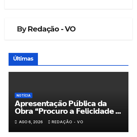
artigos
By
Redação - VO
Últimas
NOTÍCIA
𝗔𝗽𝗿𝗲𝘀𝗲𝗻𝘁𝗮𝗰̧𝗮̃𝗼 𝗣𝘂́𝗯𝗹𝗶𝗰𝗮 𝗱𝗮
𝗢𝗯𝗿𝗮 “𝗣𝗿𝗼𝗰𝘂𝗿𝗼 𝗮 𝗙𝗲𝗹𝗶𝗰𝗶𝗱𝗮𝗱𝗲 𝗲
𝗲𝗹𝗮 𝗺𝗼𝗿𝗮 𝗰𝗼𝗺𝗶𝗴𝗼”
AGO 6, 2026
REDAÇÃO - VO