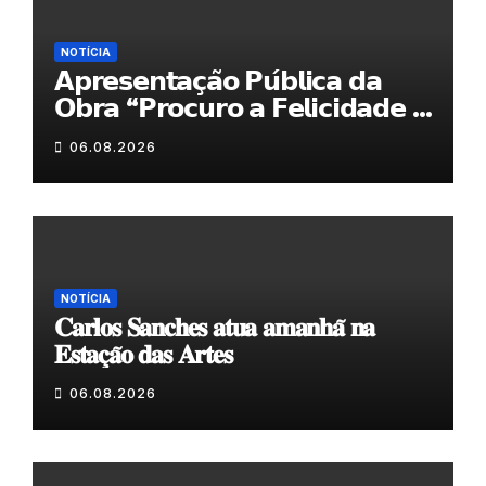
NOTÍCIA
𝗔𝗽𝗿𝗲𝘀𝗲𝗻𝘁𝗮𝗰̧𝗮̃𝗼 𝗣𝘂́𝗯𝗹𝗶𝗰𝗮 𝗱𝗮
𝗢𝗯𝗿𝗮 “𝗣𝗿𝗼𝗰𝘂𝗿𝗼 𝗮 𝗙𝗲𝗹𝗶𝗰𝗶𝗱𝗮𝗱𝗲 𝗲
𝗲𝗹𝗮 𝗺𝗼𝗿𝗮 𝗰𝗼𝗺𝗶𝗴𝗼”
06.08.2026
NOTÍCIA
𝐂𝐚𝐫𝐥𝐨𝐬 𝐒𝐚𝐧𝐜𝐡𝐞𝐬 𝐚𝐭𝐮𝐚 𝐚𝐦𝐚𝐧𝐡𝐚̃ 𝐧𝐚
𝐄𝐬𝐭𝐚𝐜̧𝐚̃𝐨 𝐝𝐚𝐬 𝐀𝐫𝐭𝐞𝐬
06.08.2026