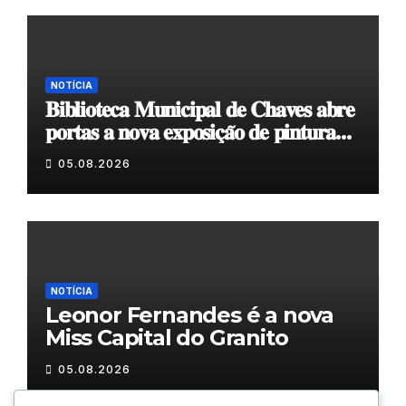
NOTÍCIA
𝐁𝐢𝐛𝐥𝐢𝐨𝐭𝐞𝐜𝐚 𝐌𝐮𝐧𝐢𝐜𝐢𝐩𝐚𝐥 𝐝𝐞 𝐂𝐡𝐚𝐯𝐞𝐬 𝐚𝐛𝐫𝐞
𝐩𝐨𝐫𝐭𝐚𝐬 𝐚 𝐧𝐨𝐯𝐚 𝐞𝐱𝐩𝐨𝐬𝐢𝐜̧𝐚̃𝐨 𝐝𝐞 𝐩𝐢𝐧𝐭𝐮𝐫𝐚
𝐝𝐮𝐫𝐚𝐧𝐭𝐞 𝐨 𝐦𝐞̂𝐬 𝐝𝐞 𝐚𝐠𝐨𝐬𝐭𝐨
05.08.2026
NOTÍCIA
Leonor Fernandes é a nova
Miss Capital do Granito
05.08.2026