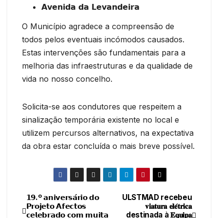
𝗔𝘃𝗲𝗻𝗶𝗱𝗮 𝗱𝗮 𝗟𝗲𝘃𝗮𝗻𝗱𝗲𝗶𝗿𝗮
O Município agradece a compreensão de
todos pelos eventuais incómodos causados.
Estas intervenções são fundamentais para a
melhoria das infraestruturas e da qualidade de
vida no nosso concelho.
Solicita-se aos condutores que respeitem a
sinalização temporária existente no local e
utilizem percursos alternativos, na expectativa
da obra estar concluída o mais breve possível.
𝟭𝟵.º 𝗮𝗻𝗶𝘃𝗲𝗿𝘀𝗮́𝗿𝗶𝗼 𝗱𝗼
ULSTMAD recebeu
Navegação
𝗣𝗿𝗼𝗷𝗲𝘁𝗼 𝗔𝗳𝗲𝗰𝘁𝗼𝘀
𝐯𝐢𝐚𝐭𝐮𝐫𝐚 𝐞𝐥𝐞́𝐭𝐫𝐢𝐜𝐚
𝗰𝗲𝗹𝗲𝗯𝗿𝗮𝗱𝗼 𝗰𝗼𝗺 𝗺𝘂𝗶𝘁𝗮
destinada à 𝐄𝐪𝐮𝐢𝐩𝐚