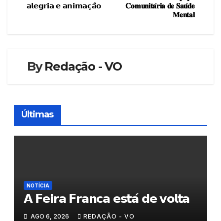
de
𝗮𝗹𝗲𝗴𝗿𝗶𝗮 𝗲 𝗮𝗻𝗶𝗺𝗮𝗰̧𝗮̃𝗼
𝐂𝐨𝐦𝐮𝐧𝐢𝐭𝐚́𝐫𝐢𝐚 𝐝𝐞 𝐒𝐚𝐮́𝐝𝐞
𝐌𝐞𝐧𝐭𝐚𝐥
artigos
By
Redação - VO
Últimas
NOTÍCIA
𝗔 𝗙𝗲𝗶𝗿𝗮 𝗙𝗿𝗮𝗻𝗰𝗮 𝗲𝘀𝘁𝗮́ 𝗱𝗲 𝘃𝗼𝗹𝘁𝗮
AGO 6, 2026
REDAÇÃO - VO