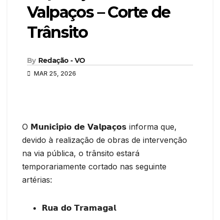
Valpaços – Corte de
Trânsito
By
Redação - VO
MAR 25, 2026
O 𝗠𝘂𝗻𝗶𝗰𝗶́𝗽𝗶𝗼 𝗱𝗲 𝗩𝗮𝗹𝗽𝗮𝗰̧𝗼𝘀 informa que,
devido à realização de obras de intervenção
na via pública, o trânsito estará
temporariamente cortado nas seguinte
artérias:
𝗥𝘂𝗮 𝗱𝗼 𝗧𝗿𝗮𝗺𝗮𝗴𝗮𝗹