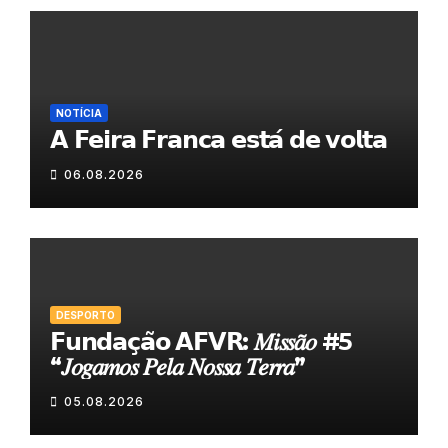
NOTÍCIA
𝗔 𝗙𝗲𝗶𝗿𝗮 𝗙𝗿𝗮𝗻𝗰𝗮 𝗲𝘀𝘁𝗮́ 𝗱𝗲 𝘃𝗼𝗹𝘁𝗮
06.08.2026
DESPORTO
𝗙𝘂𝗻𝗱𝗮𝗰̧𝗮̃𝗼 𝗔𝗙𝗩𝗥: 𝑀𝑖𝑠𝑠𝑎̃𝑜 #5
“𝐽𝑜𝑔𝑎𝑚𝑜𝑠 𝑃𝑒𝑙𝑎 𝑁𝑜𝑠𝑠𝑎 𝑇𝑒𝑟𝑟𝑎”
05.08.2026