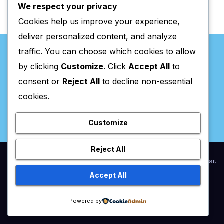
We respect your privacy
Cookies help us improve your experience,
deliver personalized content, and analyze
traffic. You can choose which cookies to allow
by clicking
Customize
. Click
Accept All
to
consent or
Reject All
to decline non-essential
Valpaços Online
cookies.
Customize
Reject All
Proudly powered by WordPress
|
Theme:
Newsup
by
Themeansar
.
Accept All
Home
Anunciar / Assinaturas
Estatuto Editorial
Ficha Técnica
Powered by
Política de privacidade
Utilidades