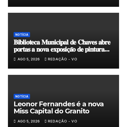
NOTÍCIA
𝐁𝐢𝐛𝐥𝐢𝐨𝐭𝐞𝐜𝐚 𝐌𝐮𝐧𝐢𝐜𝐢𝐩𝐚𝐥 𝐝𝐞 𝐂𝐡𝐚𝐯𝐞𝐬 𝐚𝐛𝐫𝐞
𝐩𝐨𝐫𝐭𝐚𝐬 𝐚 𝐧𝐨𝐯𝐚 𝐞𝐱𝐩𝐨𝐬𝐢𝐜̧𝐚̃𝐨 𝐝𝐞 𝐩𝐢𝐧𝐭𝐮𝐫𝐚
𝐝𝐮𝐫𝐚𝐧𝐭𝐞 𝐨 𝐦𝐞̂𝐬 𝐝𝐞 𝐚𝐠𝐨𝐬𝐭𝐨
AGO 5, 2026
REDAÇÃO - VO
NOTÍCIA
Leonor Fernandes é a nova
Miss Capital do Granito
AGO 5, 2026
REDAÇÃO - VO