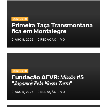
DESPORTO
Primeira Taça Transmontana
fica em Montalegre
AGO 8, 2026
REDAÇÃO - VO
DESPORTO
𝗙𝘂𝗻𝗱𝗮𝗰̧𝗮̃𝗼 𝗔𝗙𝗩𝗥: 𝑀𝑖𝑠𝑠𝑎̃𝑜 #5
“𝐽𝑜𝑔𝑎𝑚𝑜𝑠 𝑃𝑒𝑙𝑎 𝑁𝑜𝑠𝑠𝑎 𝑇𝑒𝑟𝑟𝑎”
AGO 5, 2026
REDAÇÃO - VO