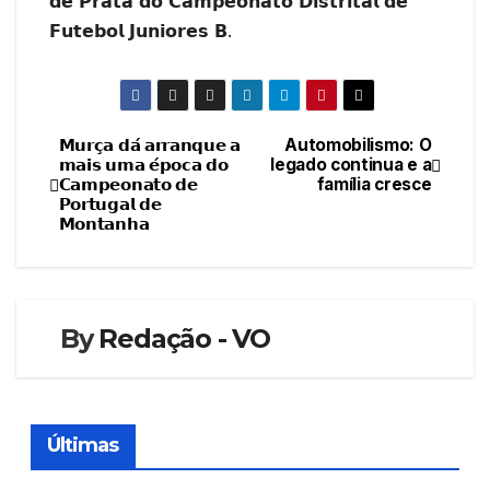
𝗱𝗲 𝗣𝗿𝗮𝘁𝗮 𝗱𝗼 𝗖𝗮𝗺𝗽𝗲𝗼𝗻𝗮𝘁𝗼 𝗗𝗶𝘀𝘁𝗿𝗶𝘁𝗮𝗹 𝗱𝗲
𝗙𝘂𝘁𝗲𝗯𝗼𝗹 𝗝𝘂𝗻𝗶𝗼𝗿𝗲𝘀 𝗕.
𝗠𝘂𝗿𝗰̧𝗮 𝗱𝗮́ 𝗮𝗿𝗿𝗮𝗻𝗾𝘂𝗲 𝗮
Automobilismo: O
Navegação
𝗺𝗮𝗶𝘀 𝘂𝗺𝗮 𝗲́𝗽𝗼𝗰𝗮 𝗱𝗼
legado continua e a
𝗖𝗮𝗺𝗽𝗲𝗼𝗻𝗮𝘁𝗼 𝗱𝗲
família cresce
de
𝗣𝗼𝗿𝘁𝘂𝗴𝗮𝗹 𝗱𝗲
𝗠𝗼𝗻𝘁𝗮𝗻𝗵𝗮
artigos
By
Redação - VO
Últimas