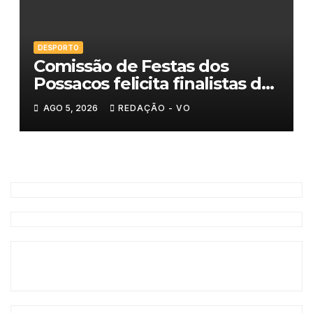
DESPORTO
Comissão de Festas dos
Possacos felicita finalistas do
Torneio de Sueca
AGO 5, 2026
REDAÇÃO - VO