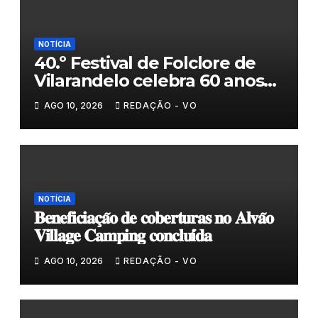
NOTÍCIA
40.º Festival de Folclore de
Vilarandelo celebra 60 anos
de tradição
AGO 10, 2026
REDAÇÃO - VO
NOTÍCIA
𝐁𝐞𝐧𝐞𝐟𝐢𝐜𝐢𝐚𝐜̧𝐚̃𝐨 𝐝𝐞 𝐜𝐨𝐛𝐞𝐫𝐭𝐮𝐫𝐚𝐬 𝐧𝐨 𝐀𝐥𝐯𝐚̃𝐨
𝐕𝐢𝐥𝐥𝐚𝐠𝐞 𝐂𝐚𝐦𝐩𝐢𝐧𝐠 𝐜𝐨𝐧𝐜𝐥𝐮𝐢́𝐝𝐚
AGO 10, 2026
REDAÇÃO - VO