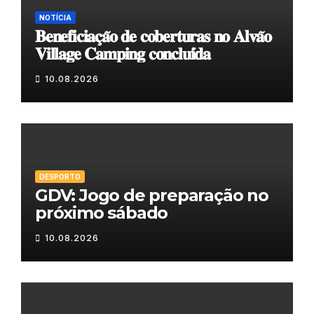
NOTÍCIA
𝐁𝐞𝐧𝐞𝐟𝐢𝐜𝐢𝐚𝐜̧𝐚̃𝐨 𝐝𝐞 𝐜𝐨𝐛𝐞𝐫𝐭𝐮𝐫𝐚𝐬 𝐧𝐨 𝐀𝐥𝐯𝐚̃𝐨
𝐕𝐢𝐥𝐥𝐚𝐠𝐞 𝐂𝐚𝐦𝐩𝐢𝐧𝐠 𝐜𝐨𝐧𝐜𝐥𝐮𝐢́𝐝𝐚
10.08.2026
DESPORTO
GDV: Jogo de preparação no
próximo sábado
10.08.2026