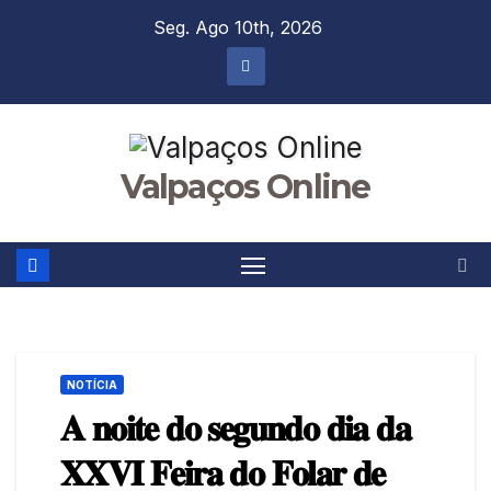
Skip
Seg. Ago 10th, 2026
to
content
Valpaços Online
NOTÍCIA
𝐀 𝐧𝐨𝐢𝐭𝐞 𝐝𝐨 𝐬𝐞𝐠𝐮𝐧𝐝𝐨 𝐝𝐢𝐚 𝐝𝐚
𝐗𝐗𝐕𝐈 𝐅𝐞𝐢𝐫𝐚 𝐝𝐨 𝐅𝐨𝐥𝐚𝐫 𝐝𝐞