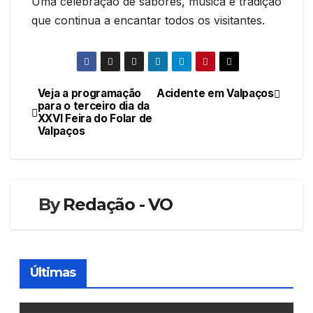
Uma celebração de sabores, música e tradição
que continua a encantar todos os visitantes.
Veja a programação
Acidente em Valpaços
Navegação
para o terceiro dia da
XXVI Feira do Folar de
de
Valpaços
artigos
By
Redação - VO
Últimas