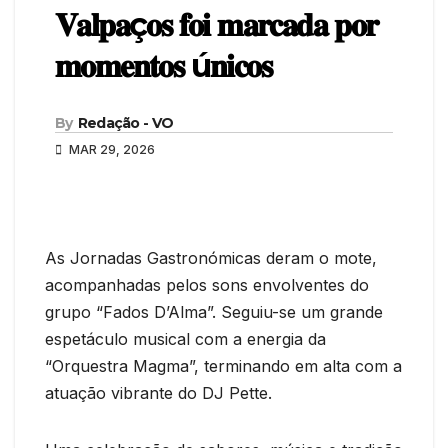
𝐕𝐚𝐥𝐩𝐚ç𝐨𝐬 𝐟𝐨𝐢 𝐦𝐚𝐫𝐜𝐚𝐝𝐚 𝐩𝐨𝐫
𝐦𝐨𝐦𝐞𝐧𝐭𝐨𝐬 ú𝐧𝐢𝐜𝐨𝐬
By
Redação - VO
MAR 29, 2026
As Jornadas Gastronómicas deram o mote,
acompanhadas pelos sons envolventes do
grupo “Fados D’Alma”. Seguiu-se um grande
espetáculo musical com a energia da
“Orquestra Magma”, terminando em alta com a
atuação vibrante do DJ Pette.