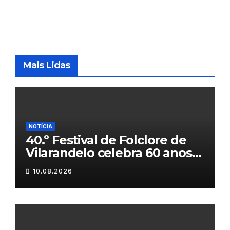
Mais Lidas
NOTÍCIA
40.º Festival de Folclore de
Vilarandelo celebra 60 anos
de tradição
10.08.2026