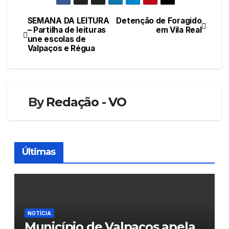
SEMANA DA LEITURA
Detenção de Foragido
Navegação
– Partilha de leituras
em Vila Real
une escolas de
de
Valpaços e Régua
artigos
By
Redação - VO
Últimas
NOTÍCIA
Município de Valpaços apela