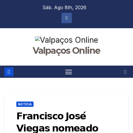
Skip
Sáb. Ago 8th, 2026
to
content
Valpaços Online
NOTÍCIA
𝗙𝗿𝗮𝗻𝗰𝗶𝘀𝗰𝗼 𝗝𝗼𝘀𝗲́
𝗩𝗶𝗲𝗴𝗮𝘀 𝗻𝗼𝗺𝗲𝗮𝗱𝗼