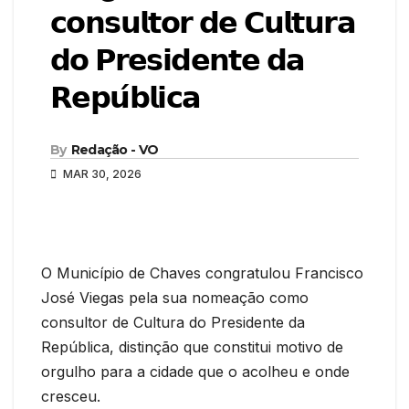
𝗰𝗼𝗻𝘀𝘂𝗹𝘁𝗼𝗿 𝗱𝗲 𝗖𝘂𝗹𝘁𝘂𝗿𝗮
𝗱𝗼 𝗣𝗿𝗲𝘀𝗶𝗱𝗲𝗻𝘁𝗲 𝗱𝗮
𝗥𝗲𝗽𝘂́𝗯𝗹𝗶𝗰𝗮
By
Redação - VO
MAR 30, 2026
O Município de Chaves congratulou Francisco
José Viegas pela sua nomeação como
consultor de Cultura do Presidente da
República, distinção que constitui motivo de
orgulho para a cidade que o acolheu e onde
cresceu.