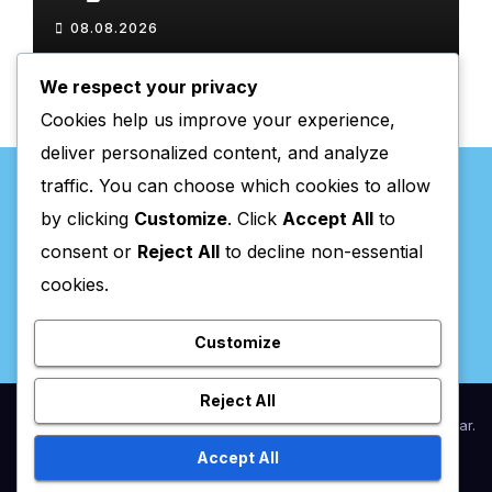
08.08.2026
We respect your privacy
Cookies help us improve your experience,
deliver personalized content, and analyze
traffic. You can choose which cookies to allow
by clicking
Customize
. Click
Accept All
to
consent or
Reject All
to decline non-essential
Valpaços Online
cookies.
Customize
Reject All
Proudly powered by WordPress
|
Theme:
Newsup
by
Themeansar
.
Accept All
Home
Anunciar / Assinaturas
Estatuto Editorial
Ficha Técnica