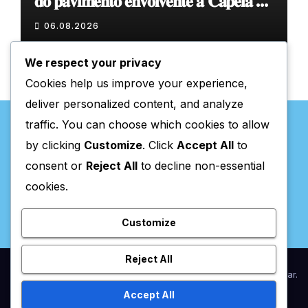
𝐝𝐨 𝐩𝐚𝐯𝐢𝐦𝐞𝐧𝐭𝐨 𝐞𝐧𝐯𝐨𝐥𝐯𝐞𝐧𝐭𝐞 𝐚̀ 𝐂𝐚𝐩𝐞𝐥𝐚 𝐝𝐞
𝐂𝐨𝐯𝐚𝐬
06.08.2026
We respect your privacy
Cookies help us improve your experience,
deliver personalized content, and analyze
traffic. You can choose which cookies to allow
by clicking
Customize
. Click
Accept All
to
consent or
Reject All
to decline non-essential
Valpaços Online
cookies.
Customize
Reject All
Proudly powered by WordPress
|
Theme:
Newsup
by
Themeansar
.
Accept All
Home
Anunciar / Assinaturas
Estatuto Editorial
Ficha Técnica