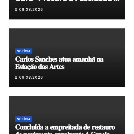
𝗲𝗹𝗮 𝗺𝗼𝗿𝗮 𝗰𝗼𝗺𝗶𝗴𝗼”
06.08.2026
NOTÍCIA
𝐂𝐚𝐫𝐥𝐨𝐬 𝐒𝐚𝐧𝐜𝐡𝐞𝐬 𝐚𝐭𝐮𝐚 𝐚𝐦𝐚𝐧𝐡𝐚̃ 𝐧𝐚
𝐄𝐬𝐭𝐚𝐜̧𝐚̃𝐨 𝐝𝐚𝐬 𝐀𝐫𝐭𝐞𝐬
06.08.2026
NOTÍCIA
𝐂𝐨𝐧𝐜𝐥𝐮𝐢́𝐝𝐚 𝐚 𝐞𝐦𝐩𝐫𝐞𝐢𝐭𝐚𝐝𝐚 𝐝𝐞 𝐫𝐞𝐬𝐭𝐚𝐮𝐫𝐨