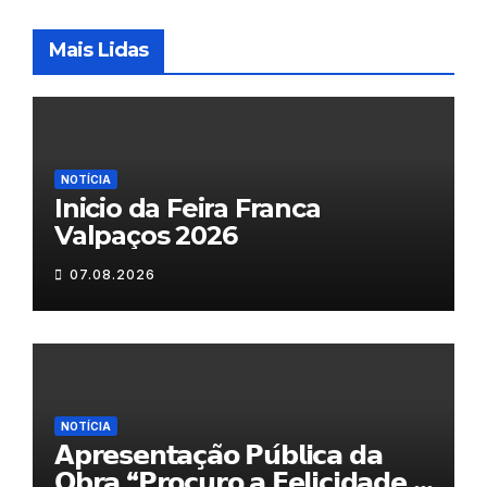
Mais Lidas
NOTÍCIA
Inicio da Feira Franca
Valpaços 2026
07.08.2026
NOTÍCIA
𝗔𝗽𝗿𝗲𝘀𝗲𝗻𝘁𝗮𝗰̧𝗮̃𝗼 𝗣𝘂́𝗯𝗹𝗶𝗰𝗮 𝗱𝗮
𝗢𝗯𝗿𝗮 “𝗣𝗿𝗼𝗰𝘂𝗿𝗼 𝗮 𝗙𝗲𝗹𝗶𝗰𝗶𝗱𝗮𝗱𝗲 𝗲