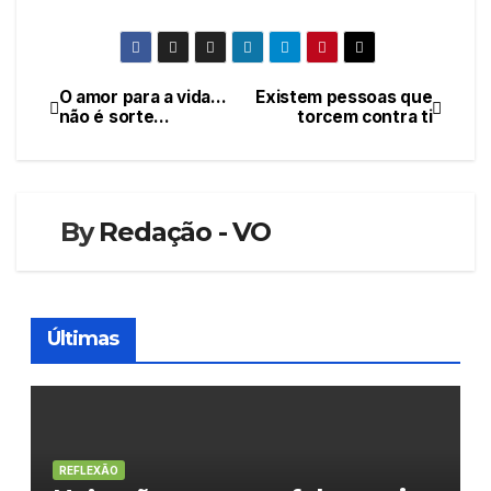
O amor para a vida…
Existem pessoas que
Navegação
não é sorte…
torcem contra ti
de
artigos
By
Redação - VO
Últimas
REFLEXÃO