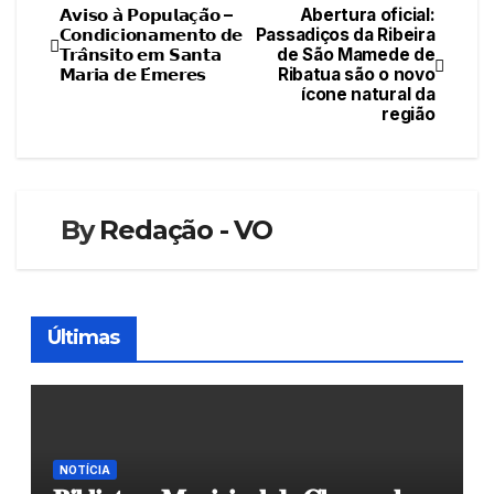
𝗔𝘃𝗶𝘀𝗼 𝗮̀ 𝗣𝗼𝗽𝘂𝗹𝗮𝗰̧𝗮̃𝗼 –
Abertura oficial:
Navegação
𝗖𝗼𝗻𝗱𝗶𝗰𝗶𝗼𝗻𝗮𝗺𝗲𝗻𝘁𝗼 𝗱𝗲
Passadiços da Ribeira
𝗧𝗿𝗮̂𝗻𝘀𝗶𝘁𝗼 𝗲𝗺 𝗦𝗮𝗻𝘁𝗮
de São Mamede de
de
𝗠𝗮𝗿𝗶𝗮 𝗱𝗲 𝗘́𝗺𝗲𝗿𝗲𝘀
Ribatua são o novo
ícone natural da
artigos
região
By
Redação - VO
Últimas
NOTÍCIA