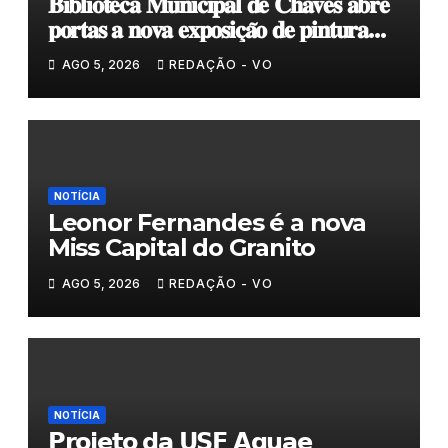
𝐁𝐢𝐛𝐥𝐢𝐨𝐭𝐞𝐜𝐚 𝐌𝐮𝐧𝐢𝐜𝐢𝐩𝐚𝐥 𝐝𝐞 𝐂𝐡𝐚𝐯𝐞𝐬 𝐚𝐛𝐫𝐞
𝐩𝐨𝐫𝐭𝐚𝐬 𝐚 𝐧𝐨𝐯𝐚 𝐞𝐱𝐩𝐨𝐬𝐢𝐜̧𝐚̃𝐨 𝐝𝐞 𝐩𝐢𝐧𝐭𝐮𝐫𝐚
𝐝𝐮𝐫𝐚𝐧𝐭𝐞 𝐨 𝐦𝐞̂𝐬 𝐝𝐞 𝐚𝐠𝐨𝐬𝐭𝐨
AGO 5, 2026
REDAÇÃO - VO
NOTÍCIA
Leonor Fernandes é a nova
Miss Capital do Granito
AGO 5, 2026
REDAÇÃO - VO
NOTÍCIA
𝗣𝗿𝗼𝗷𝗲𝘁𝗼 𝗱𝗮 𝗨𝗦𝗙 𝗔𝗾𝘂𝗮𝗲