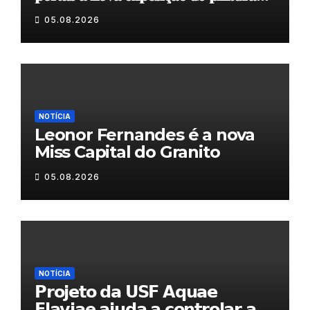
𝐝𝐮𝐫𝐚𝐧𝐭𝐞 𝐨 𝐦𝐞̂𝐬 𝐝𝐞 𝐚𝐠𝐨𝐬𝐭𝐨
05.08.2026
NOTÍCIA
Leonor Fernandes é a nova
Miss Capital do Granito
05.08.2026
NOTÍCIA
𝗣𝗿𝗼𝗷𝗲𝘁𝗼 𝗱𝗮 𝗨𝗦𝗙 𝗔𝗾𝘂𝗮𝗲
𝗙𝗹𝗮𝘃𝗶𝗮𝗲 𝗮𝗷𝘂𝗱𝗮 𝗮 𝗰𝗼𝗻𝘁𝗿𝗼𝗹𝗮𝗿 𝗮