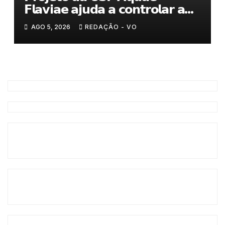
𝗙𝗹𝗮𝘃𝗶𝗮𝗲 𝗮𝗷𝘂𝗱𝗮 𝗮 𝗰𝗼𝗻𝘁𝗿𝗼𝗹𝗮𝗿 𝗮
𝗮𝗻𝘀𝗶𝗲𝗱𝗮𝗱𝗲
AGO 5, 2026
REDAÇÃO - VO