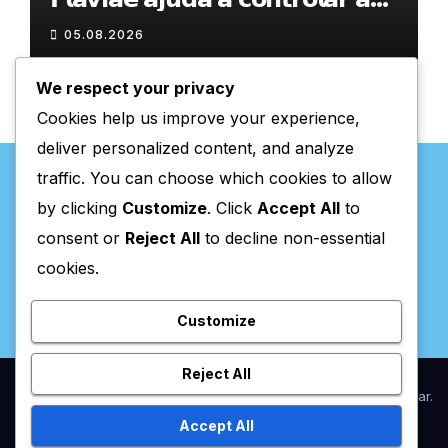
𝗮𝗻𝘀𝗶𝗲𝗱𝗮𝗱𝗲
05.08.2026
We respect your privacy
Cookies help us improve your experience,
deliver personalized content, and analyze
traffic. You can choose which cookies to allow
by clicking
Customize
. Click
Accept All
to
consent or
Reject All
to decline non-essential
Valpaços Online
cookies.
Customize
Reject All
Proudly powered by WordPress
|
Theme:
Newsup
by
Themeansar
.
Accept All
Home
Anunciar / Assinaturas
Estatuto Editorial
Ficha Técnica