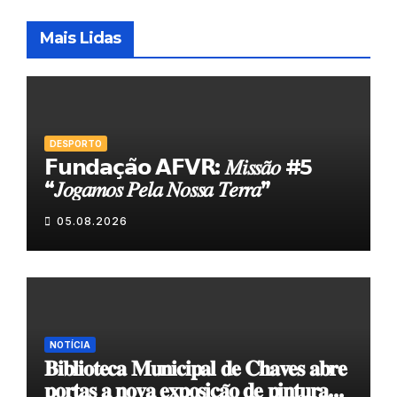
Mais Lidas
DESPORTO
𝗙𝘂𝗻𝗱𝗮𝗰̧𝗮̃𝗼 𝗔𝗙𝗩𝗥: 𝑀𝑖𝑠𝑠𝑎̃𝑜 #5
“𝐽𝑜𝑔𝑎𝑚𝑜𝑠 𝑃𝑒𝑙𝑎 𝑁𝑜𝑠𝑠𝑎 𝑇𝑒𝑟𝑟𝑎”
05.08.2026
NOTÍCIA
𝐁𝐢𝐛𝐥𝐢𝐨𝐭𝐞𝐜𝐚 𝐌𝐮𝐧𝐢𝐜𝐢𝐩𝐚𝐥 𝐝𝐞 𝐂𝐡𝐚𝐯𝐞𝐬 𝐚𝐛𝐫𝐞
𝐩𝐨𝐫𝐭𝐚𝐬 𝐚 𝐧𝐨𝐯𝐚 𝐞𝐱𝐩𝐨𝐬𝐢𝐜̧𝐚̃𝐨 𝐝𝐞 𝐩𝐢𝐧𝐭𝐮𝐫𝐚