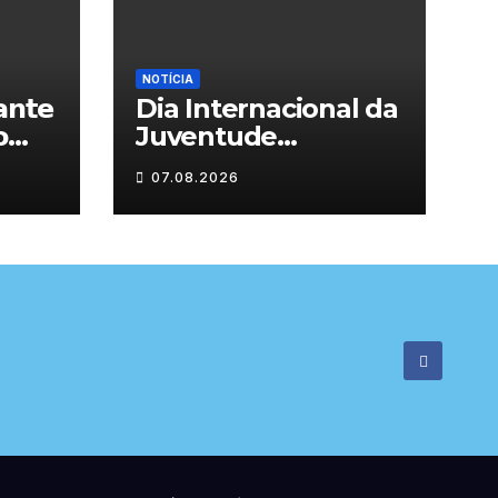
NOTÍCIA
𝗻𝘁𝗲
Dia Internacional da

Juventude
celebrado em
07.08.2026

Chaves com
atividades gratuitas