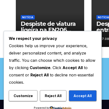
NOTÍCIA
NOTÍCIA
Despiste de viatura
Desp
ligeira na EN206
entr
junto ao
Vila
We respect your privacy
07.08.2026
07.0
cruzamento Fornos
Cookies help us improve your experience,
do Pinhal
deliver personalized content, and analyze
traffic. You can choose which cookies to allow
by clicking
Customize
. Click
Accept All
to
consent or
Reject All
to decline non-essential
cookies.
Valpaços Online
Customize
Reject All
Accept All
Powered by