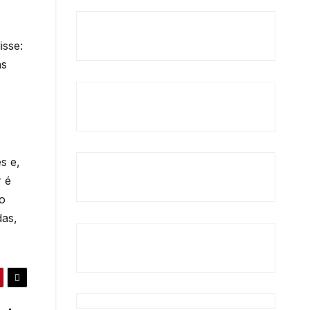
isse:
as
s e,
 é
to
das,