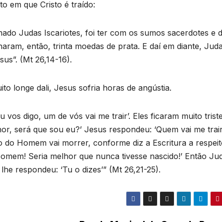
o em que Cristo é traído:
do Judas Iscariotes, foi ter com os sumos sacerdotes e d
aram, então, trinta moedas de prata. E daí em diante, Jud
us”. (Mt 26,14-16).
o longe dali, Jesus sofria horas de angústia.
os digo, um de vós vai me trair’. Eles ficaram muito triste
r, será que sou eu?’ Jesus respondeu: ‘Quem vai me trair
o do Homem vai morrer, conforme diz a Escritura a respei
 Homem! Seria melhor que nunca tivesse nascido!’ Então Ju
 lhe respondeu: ‘Tu o dizes’” (Mt 26,21-25).