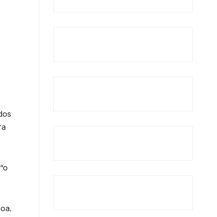
dos
ra
“o
coa.