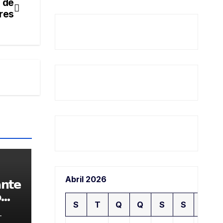
 de
ores
Abril 2026
𝗻𝘁𝗲

S
T
Q
Q
S
S
D
-