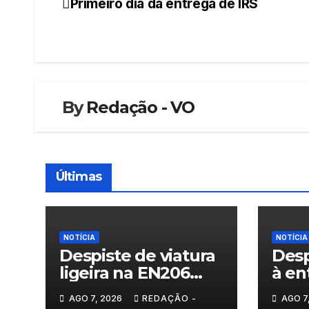
Primeiro dia da entrega de IRS
Navegação
de
artigos
By
Redação - VO
Últimas
NOTÍCIA
NOTÍCIA
Despiste de viatura
Desp
ligeira na EN206
à en
junto ao
Vila
AGO 7, 2026
REDAÇÃO -
AGO 7
cruzamento Fornos