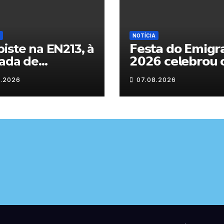
NOTÍCIA
iste na EN213, à
𝗙𝗲𝘀𝘁𝗮 𝗱𝗼 𝗘𝗺𝗶𝗴𝗿
ada de
𝟮𝟬𝟮𝟲 𝗰𝗲𝗹𝗲𝗯𝗿𝗼𝘂 
randelo
𝗿𝗲𝗲𝗻𝗰𝗼𝗻𝘁𝗿𝗼 𝗲 𝗼𝘀
8.2026
07.08.2026
𝗹𝗮𝗰̧𝗼𝘀 𝗾𝘂𝗲 𝘂𝗻𝗲
𝗠𝘂𝗿𝗰̧𝗮