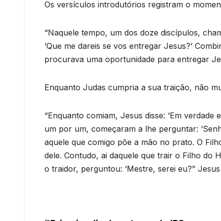
Os versículos introdutórios registram o moment
“Naquele tempo, um dos doze discípulos, chama
‘Que me dareis se vos entregar Jesus?’ Combin
procurava uma oportunidade para entregar Jes
Enquanto Judas cumpria a sua traição, não muit
“Enquanto comiam, Jesus disse: ‘Em verdade eu v
um por um, começaram a lhe perguntar: ‘Senho
aquele que comigo põe a mão no prato. O Filh
dele. Contudo, ai daquele que trair o Filho do
o traidor, perguntou: ‘Mestre, serei eu?” Jesus