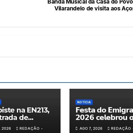
Banda Musical da Casa do Povo
Vilarandelo de visita aos Aç
NOTÍCIA
iste na EN213,
𝗙𝗲𝘀𝘁𝗮 𝗱𝗼 𝗘𝗺𝗶𝗴𝗿
trada de
𝟮𝟬𝟮𝟲 𝗰𝗲𝗹𝗲𝗯𝗿𝗼𝘂 
randelo
𝗿𝗲𝗲𝗻𝗰𝗼𝗻𝘁𝗿𝗼 𝗲 𝗼𝘀
, 2026
REDAÇÃO -
AGO 7, 2026
REDAÇÃO 
𝗹𝗮𝗰̧𝗼𝘀 𝗾𝘂𝗲 𝘂𝗻𝗲𝗺