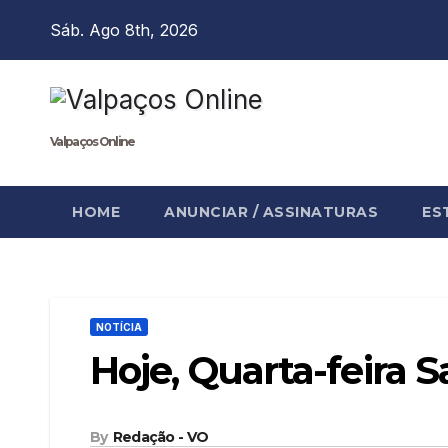
Skip
Sáb. Ago 8th, 2026
to
content
Valpaços Online
HOME
ANUNCIAR / ASSINATURAS
ES
NOTÍCIA
Hoje, Quarta-feira 
By
Redação - VO