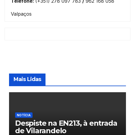
Telefone:
(+351) 278 097 783
/
962 168 058
Valpaços
Mais Lidas
NOTÍCIA
Despiste na EN213, à entrada
de Vilarandelo