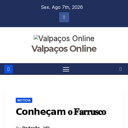
Skip
Sex. Ago 7th, 2026
to
content
Valpaços Online
NOTÍCIA
𝗖𝗼𝗻𝗵𝗲𝗰̧𝗮𝗺 𝐨 𝐅𝐚𝐫𝐫𝐮𝐬𝐜𝐨
By
Redação - VO