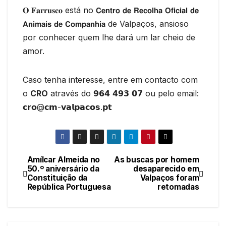
𝐎 𝐅𝐚𝐫𝐫𝐮𝐬𝐜𝐨 está no 𝗖𝗲𝗻𝘁𝗿𝗼 𝗱𝗲 𝗥𝗲𝗰𝗼𝗹𝗵𝗮 𝗢𝗳𝗶𝗰𝗶𝗮𝗹 𝗱𝗲
𝗔𝗻𝗶𝗺𝗮𝗶𝘀 𝗱𝗲 𝗖𝗼𝗺𝗽𝗮𝗻𝗵𝗶𝗮 de Valpaços, ansioso
por conhecer quem lhe dará um lar cheio de
amor.
Caso tenha interesse, entre em contacto com
o
CRO
através do 𝟵𝟲𝟰 𝟰𝟵𝟯 𝟬𝟳 ou pelo email:
𝗰𝗿𝗼@𝗰𝗺-𝘃𝗮𝗹𝗽𝗮𝗰𝗼𝘀.𝗽𝘁
Amílcar Almeida no
As buscas por homem
Navegação
50.º aniversário da
desaparecido em
Constituição da
Valpaços foram
de
República Portuguesa
retomadas
artigos