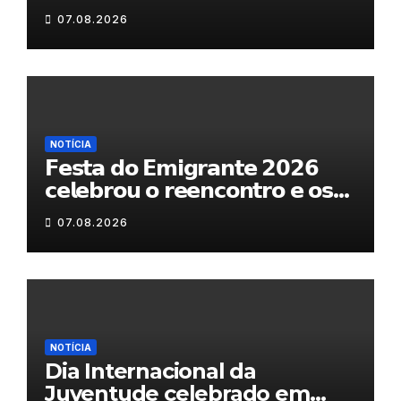
07.08.2026
NOTÍCIA
𝗙𝗲𝘀𝘁𝗮 𝗱𝗼 𝗘𝗺𝗶𝗴𝗿𝗮𝗻𝘁𝗲 𝟮𝟬𝟮𝟲
𝗰𝗲𝗹𝗲𝗯𝗿𝗼𝘂 𝗼 𝗿𝗲𝗲𝗻𝗰𝗼𝗻𝘁𝗿𝗼 𝗲 𝗼𝘀
𝗹𝗮𝗰̧𝗼𝘀 𝗾𝘂𝗲 𝘂𝗻𝗲𝗺 𝗠𝘂𝗿𝗰̧𝗮
07.08.2026
NOTÍCIA
Dia Internacional da
Juventude celebrado em