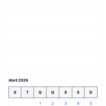
Abril 2026
S
T
Q
Q
S
S
D
1
2
3
4
5