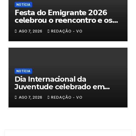
NOTÍCIA
𝗙𝗲𝘀𝘁𝗮 𝗱𝗼 𝗘𝗺𝗶𝗴𝗿𝗮𝗻𝘁𝗲 𝟮𝟬𝟮𝟲
𝗰𝗲𝗹𝗲𝗯𝗿𝗼𝘂 𝗼 𝗿𝗲𝗲𝗻𝗰𝗼𝗻𝘁𝗿𝗼 𝗲 𝗼𝘀
𝗹𝗮𝗰̧𝗼𝘀 𝗾𝘂𝗲 𝘂𝗻𝗲𝗺 𝗠𝘂𝗿𝗰̧𝗮
AGO 7, 2026
REDAÇÃO - VO
NOTÍCIA
Dia Internacional da
Juventude celebrado em
Chaves com atividades
AGO 7, 2026
REDAÇÃO - VO
gratuitas