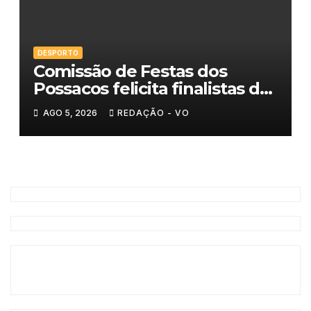
DESPORTO
Comissão de Festas dos
Possacos felicita finalistas do
Torneio de Sueca
AGO 5, 2026
REDAÇÃO - VO