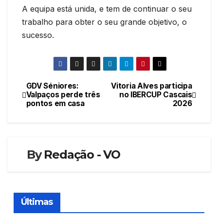
A equipa está unida, e tem de continuar o seu
trabalho para obter o seu grande objetivo, o
sucesso.
GDV Séniores:
Vitoria Alves participa
Navegação
Valpaços perde três
no IBERCUP Cascais
pontos em casa
2026
de
artigos
By
Redação - VO
Últimas