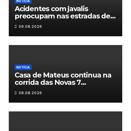
NOTÍCIA
Acidentes com javalis
preocupam nas estradas de
Trás-os-Montes
09.08.2026
NOTÍCIA
Casa de Mateus continua na
corrida das Novas 7
Maravilhas de Portugal
08.08.2026