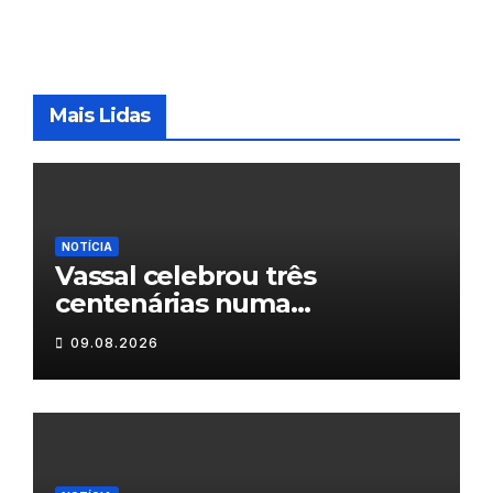
Mais Lidas
NOTÍCIA
Vassal celebrou três
centenárias numa
homenagem a um século de
09.08.2026
histórias