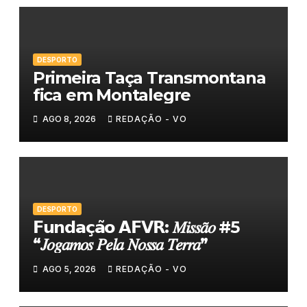
DESPORTO
Primeira Taça Transmontana
fica em Montalegre
AGO 8, 2026
REDAÇÃO - VO
DESPORTO
𝗙𝘂𝗻𝗱𝗮𝗰̧𝗮̃𝗼 𝗔𝗙𝗩𝗥: 𝑀𝑖𝑠𝑠𝑎̃𝑜 #5
“𝐽𝑜𝑔𝑎𝑚𝑜𝑠 𝑃𝑒𝑙𝑎 𝑁𝑜𝑠𝑠𝑎 𝑇𝑒𝑟𝑟𝑎”
AGO 5, 2026
REDAÇÃO - VO