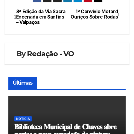
8ª Edição da Via Sacra
1º Convívio Motard
Navegação
Encenada em Sanfins
Ouriços Sobre Rodas
– Valpaços
de
artigos
By
Redação - VO
Últimas
NOTÍCIA
𝐁𝐢𝐛𝐥𝐢𝐨𝐭𝐞𝐜𝐚 𝐌𝐮𝐧𝐢𝐜𝐢𝐩𝐚𝐥 𝐝𝐞 𝐂𝐡𝐚𝐯𝐞𝐬 𝐚𝐛𝐫𝐞