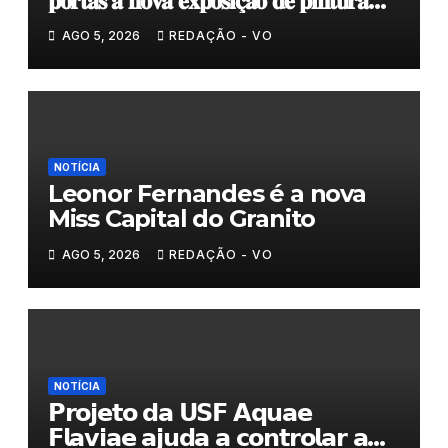
𝐩𝐨𝐫𝐭𝐚𝐬 𝐚 𝐧𝐨𝐯𝐚 𝐞𝐱𝐩𝐨𝐬𝐢𝐜̧𝐚̃𝐨 𝐝𝐞 𝐩𝐢𝐧𝐭𝐮𝐫𝐚
𝐝𝐮𝐫𝐚𝐧𝐭𝐞 𝐨 𝐦𝐞̂𝐬 𝐝𝐞 𝐚𝐠𝐨𝐬𝐭𝐨
AGO 5, 2026
REDAÇÃO - VO
NOTÍCIA
Leonor Fernandes é a nova
Miss Capital do Granito
AGO 5, 2026
REDAÇÃO - VO
NOTÍCIA
𝗣𝗿𝗼𝗷𝗲𝘁𝗼 𝗱𝗮 𝗨𝗦𝗙 𝗔𝗾𝘂𝗮𝗲
𝗙𝗹𝗮𝘃𝗶𝗮𝗲 𝗮𝗷𝘂𝗱𝗮 𝗮 𝗰𝗼𝗻𝘁𝗿𝗼𝗹𝗮𝗿 𝗮