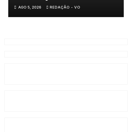
𝗮𝗻𝘀𝗶𝗲𝗱𝗮𝗱𝗲
AGO 5, 2026
REDAÇÃO - VO