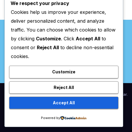
We respect your privacy
Cookies help us improve your experience,
deliver personalized content, and analyze
traffic. You can choose which cookies to allow
by clicking
Customize
. Click
Accept All
to
consent or
Reject All
to decline non-essential
Valpaços Online
cookies.
Customize
Reject All
Proudly powered by WordPress
|
Theme:
Newsup
by
Themeansar
.
Accept All
Home
Anunciar / Assinaturas
Estatuto Editorial
Ficha Técnica
Powered by
Política de privacidade
Utilidades