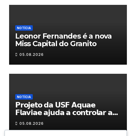
NOTÍCIA
Leonor Fernandes é a nova
Miss Capital do Granito
05.08.2026
NOTÍCIA
𝗣𝗿𝗼𝗷𝗲𝘁𝗼 𝗱𝗮 𝗨𝗦𝗙 𝗔𝗾𝘂𝗮𝗲
𝗙𝗹𝗮𝘃𝗶𝗮𝗲 𝗮𝗷𝘂𝗱𝗮 𝗮 𝗰𝗼𝗻𝘁𝗿𝗼𝗹𝗮𝗿 𝗮
𝗮𝗻𝘀𝗶𝗲𝗱𝗮𝗱𝗲
05.08.2026