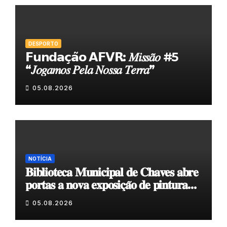
DESPORTO
𝗙𝘂𝗻𝗱𝗮𝗰̧𝗮̃𝗼 𝗔𝗙𝗩𝗥: 𝑀𝑖𝑠𝑠𝑎̃𝑜 #5
“𝐽𝑜𝑔𝑎𝑚𝑜𝑠 𝑃𝑒𝑙𝑎 𝑁𝑜𝑠𝑠𝑎 𝑇𝑒𝑟𝑟𝑎”
05.08.2026
NOTÍCIA
𝐁𝐢𝐛𝐥𝐢𝐨𝐭𝐞𝐜𝐚 𝐌𝐮𝐧𝐢𝐜𝐢𝐩𝐚𝐥 𝐝𝐞 𝐂𝐡𝐚𝐯𝐞𝐬 𝐚𝐛𝐫𝐞
𝐩𝐨𝐫𝐭𝐚𝐬 𝐚 𝐧𝐨𝐯𝐚 𝐞𝐱𝐩𝐨𝐬𝐢𝐜̧𝐚̃𝐨 𝐝𝐞 𝐩𝐢𝐧𝐭𝐮𝐫𝐚
𝐝𝐮𝐫𝐚𝐧𝐭𝐞 𝐨 𝐦𝐞̂𝐬 𝐝𝐞 𝐚𝐠𝐨𝐬𝐭𝐨
05.08.2026