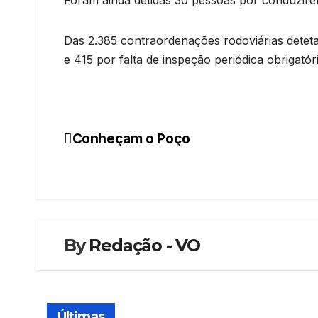
Das 2.385 contraordenações rodoviárias detet
e 415 por falta de inspeção periódica obrigatóri
Conheçam o Poço
Navegação
de
artigos
By
Redação - VO
Últimas