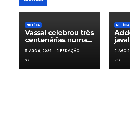
NOTÍCIA
NOTÍCIA
Vassal celebrou três
Acid
centenárias numa
java
homenagem a um
nas 
AGO 9, 2026
REDAÇÃO -
AGO 9
século de histórias
Trás
VO
VO