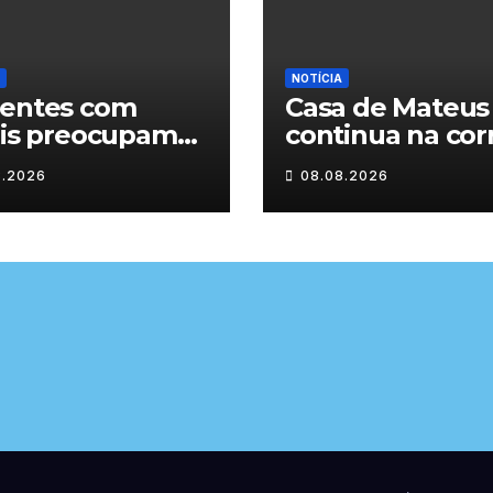
NOTÍCIA
dentes com
Casa de Mateus
lis preocupam
continua na cor
estradas de
das Novas 7
8.2026
08.08.2026
-os-Montes
Maravilhas de
Portugal