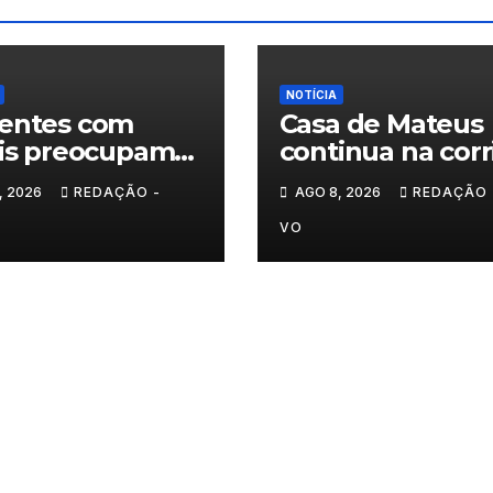
NOTÍCIA
entes com
Casa de Mateus
lis preocupam
continua na corr
estradas de
das Novas 7
, 2026
REDAÇÃO -
AGO 8, 2026
REDAÇÃO 
-os-Montes
Maravilhas de
Portugal
VO