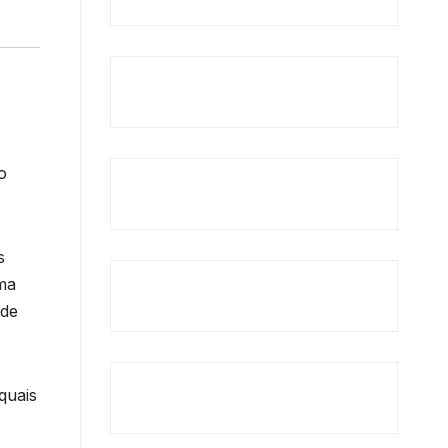
o
s
uma
 de
quais