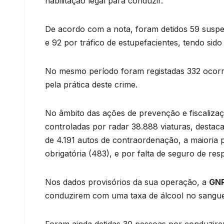
habilitação legal para conduzir.
De acordo com a nota, foram detidos 59 suspei
e 92 por tráfico de estupefacientes, tendo sido
No mesmo período foram registadas 332 ocorrên
pela prática deste crime.
No âmbito das ações de prevenção e fiscalizaç
controladas por radar 38.888 viaturas, destac
de 4.191 autos de contraordenação, a maioria p
obrigatória (483), e por falta de seguro de resp
Nos dados provisórios da sua operação, a
GN
conduzirem com uma taxa de álcool no sangue i
Foram ainda detidas 30 pessoas por conduzirem