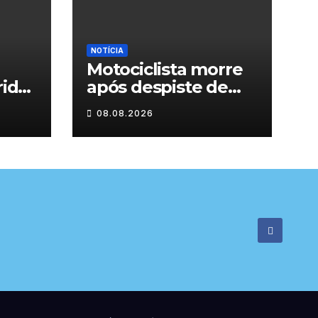
NOTÍCIA
Motociclista morre
rida
após despiste de
moto em Chaves
08.08.2026