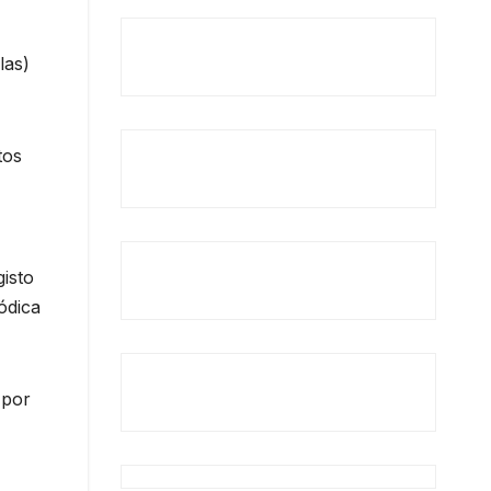
las)
tos
isto
ódica
 por