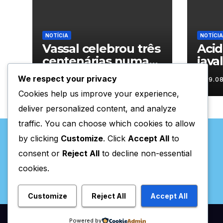
NOTÍCIA
NOTÍCIA
Vassal celebrou três
Aci
centenárias numa
java
homenagem a um
nas 
We respect your privacy
09.08.2026
09.0
século de histórias
Trás
Cookies help us improve your experience,
deliver personalized content, and analyze
traffic. You can choose which cookies to allow
by clicking
Customize
. Click
Accept All
to
consent or
Reject All
to decline non-essential
cookies.
Valpaços Online
Customize
Reject All
Accept All
Powered by