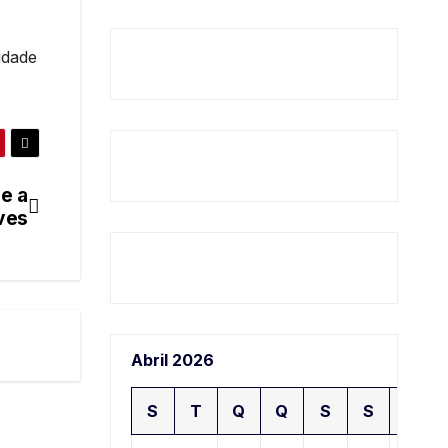
idade
 e a
ves
Abril 2026
S
T
Q
Q
S
S
D