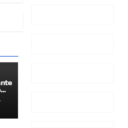
𝗻𝘁𝗲

-