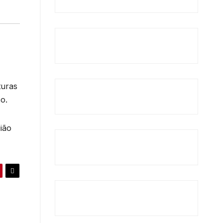
turas
o.
ião