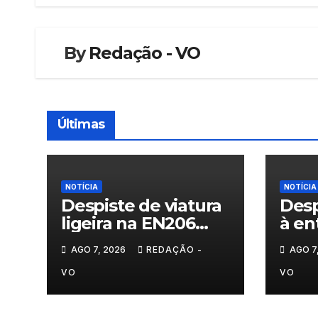
artigos
By
Redação - VO
Últimas
NOTÍCIA
NOTÍCIA
Despiste de viatura
Desp
ligeira na EN206
à en
junto ao
Vila
AGO 7, 2026
REDAÇÃO -
AGO 7
cruzamento Fornos
do Pinhal
VO
VO