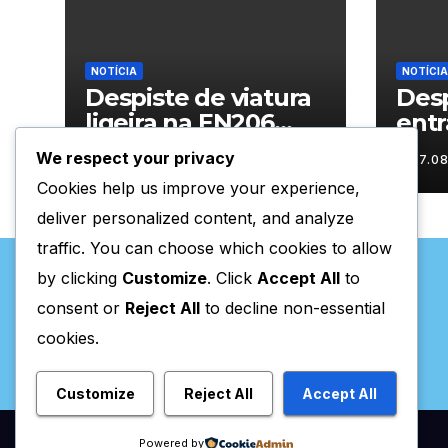
NOTÍCIA
NOTÍCIA
Despiste de viatura
Desp
ligeira na EN206
entr
junto ao
Vila
We respect your privacy
07.08.2026
07.0
cruzamento Fornos
Cookies help us improve your experience,
do Pinhal
deliver personalized content, and analyze
traffic. You can choose which cookies to allow
by clicking
Customize
. Click
Accept All
to
consent or
Reject All
to decline non-essential
cookies.
Valpaços Online
Customize
Reject All
Accept All
Powered by