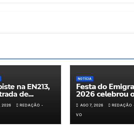
NOTÍCIA
iste na EN213,
𝗙𝗲𝘀𝘁𝗮 𝗱𝗼 𝗘𝗺𝗶𝗴𝗿
trada de
𝟮𝟬𝟮𝟲 𝗰𝗲𝗹𝗲𝗯𝗿𝗼𝘂 
randelo
𝗿𝗲𝗲𝗻𝗰𝗼𝗻𝘁𝗿𝗼 𝗲 𝗼𝘀
, 2026
REDAÇÃO -
AGO 7, 2026
REDAÇÃO 
𝗹𝗮𝗰̧𝗼𝘀 𝗾𝘂𝗲 𝘂𝗻𝗲𝗺
𝗠𝘂𝗿𝗰̧𝗮
VO