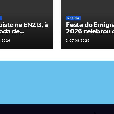
NOTÍCIA
iste na EN213, à
𝗙𝗲𝘀𝘁𝗮 𝗱𝗼 𝗘𝗺𝗶𝗴𝗿
ada de
𝟮𝟬𝟮𝟲 𝗰𝗲𝗹𝗲𝗯𝗿𝗼𝘂 
randelo
𝗿𝗲𝗲𝗻𝗰𝗼𝗻𝘁𝗿𝗼 𝗲 𝗼𝘀
8.2026
07.08.2026
𝗹𝗮𝗰̧𝗼𝘀 𝗾𝘂𝗲 𝘂𝗻𝗲
𝗠𝘂𝗿𝗰̧𝗮