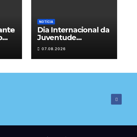
NOTÍCIA
𝗻𝘁𝗲
Dia Internacional da

Juventude
celebrado em
07.08.2026

Chaves com
atividades gratuitas