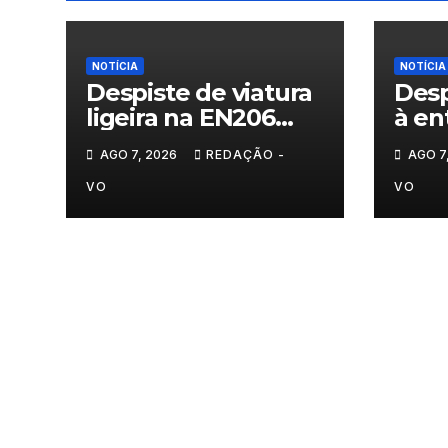
NOTÍCIA
NOTÍCIA
Despiste de viatura
Desp
ligeira na EN206
à en
junto ao
Vila
AGO 7, 2026
REDAÇÃO -
AGO 7
cruzamento Fornos
do Pinhal
VO
VO