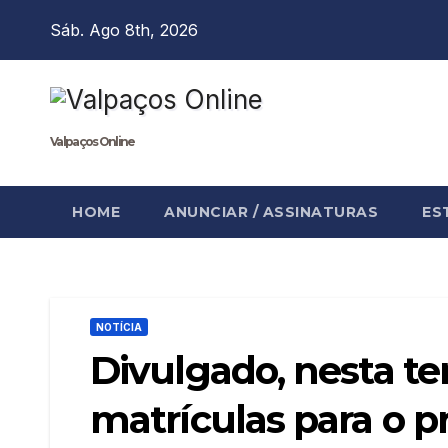
Skip
Sáb. Ago 8th, 2026
to
content
Valpaços Online
HOME
ANUNCIAR / ASSINATURAS
ES
NOTÍCIA
Divulgado, nesta ter
matrículas para o p