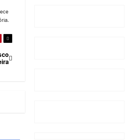
lece
ria.
sco
eira