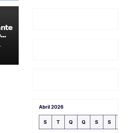
𝗻𝘁𝗲

-
Abril 2026
S
T
Q
Q
S
S
D