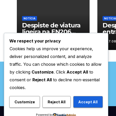
NOTÍCIA
NOTÍCIA
Despiste de viatura
Desp
ligeira na EN206
entr
junto ao
Vila
We respect your privacy
07.08.2026
07.0
cruzamento Fornos
Cookies help us improve your experience,
do Pinhal
deliver personalized content, and analyze
traffic. You can choose which cookies to allow
by clicking
Customize
. Click
Accept All
to
consent or
Reject All
to decline non-essential
cookies.
Valpaços Online
Customize
Reject All
Accept All
Powered by