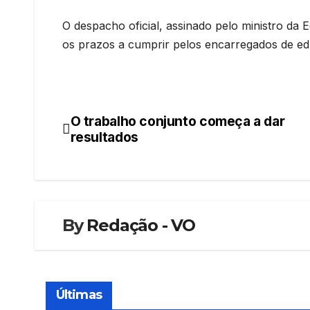
O despacho oficial, assinado pelo ministro da
os prazos a cumprir pelos encarregados de edu
O trabalho conjunto começa a dar
Navegação
resultados
de
artigos
By
Redação - VO
Últimas