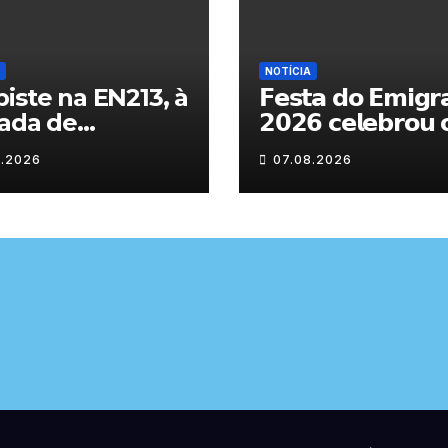
NOTÍCIA
iste na EN213, à
𝗙𝗲𝘀𝘁𝗮 𝗱𝗼 𝗘𝗺𝗶𝗴𝗿
ada de
𝟮𝟬𝟮𝟲 𝗰𝗲𝗹𝗲𝗯𝗿𝗼𝘂 
randelo
𝗿𝗲𝗲𝗻𝗰𝗼𝗻𝘁𝗿𝗼 𝗲 𝗼𝘀
8.2026
07.08.2026
𝗹𝗮𝗰̧𝗼𝘀 𝗾𝘂𝗲 𝘂𝗻𝗲
𝗠𝘂𝗿𝗰̧𝗮