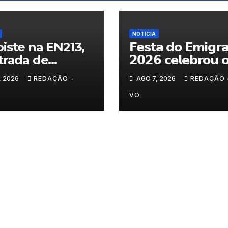
NOTÍCIA
iste na EN213,
𝗙𝗲𝘀𝘁𝗮 𝗱𝗼 𝗘𝗺𝗶𝗴𝗿
trada de
𝟮𝟬𝟮𝟲 𝗰𝗲𝗹𝗲𝗯𝗿𝗼𝘂 
randelo
𝗿𝗲𝗲𝗻𝗰𝗼𝗻𝘁𝗿𝗼 𝗲 𝗼𝘀
, 2026
REDAÇÃO -
AGO 7, 2026
REDAÇÃO 
𝗹𝗮𝗰̧𝗼𝘀 𝗾𝘂𝗲 𝘂𝗻𝗲𝗺
𝗠𝘂𝗿𝗰̧𝗮
VO