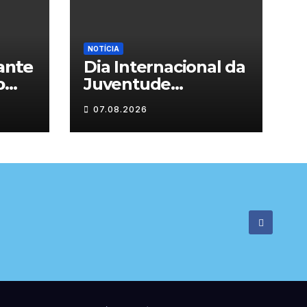
NOTÍCIA
𝗻𝘁𝗲
Dia Internacional da

Juventude
celebrado em
07.08.2026

Chaves com
atividades gratuitas