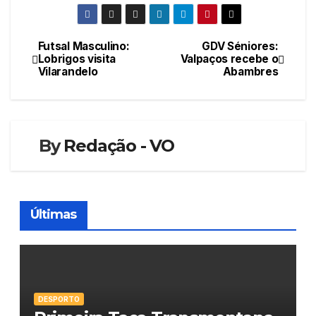
Futsal Masculino:
GDV Séniores:
Navegação
Lobrigos visita
Valpaços recebe o
Vilarandelo
Abambres
de
artigos
By
Redação - VO
Últimas
DESPORTO