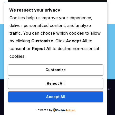
We respect your privacy
Cookies help us improve your experience,
deliver personalized content, and analyze
traffic. You can choose which cookies to allow
by clicking
Customize
. Click
Accept All
to
consent or
Reject All
to decline non-essential
Valpaços Online
cookies.
Customize
Reject All
Proudly powered by WordPress
|
Theme:
Newsup
by
Themeansar
.
Accept All
Home
Anunciar / Assinaturas
Estatuto Editorial
Ficha Técnica
Powered by
Política de privacidade
Utilidades