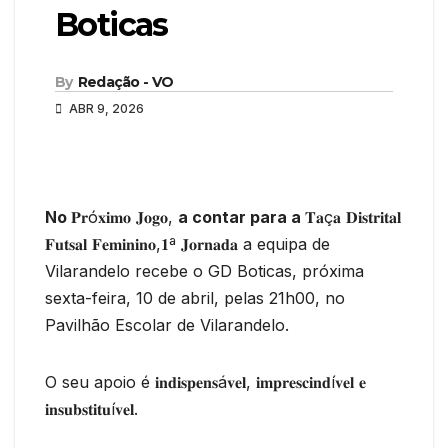
Boticas
By
Redação - VO
ABR 9, 2026
No
𝐏𝐫ó𝐱𝐢𝐦𝐨 𝐉𝐨𝐠𝐨,
a contar para a
𝐓𝐚ç𝐚 𝐃𝐢𝐬𝐭𝐫𝐢𝐭𝐚𝐥
𝐅𝐮𝐭𝐬𝐚𝐥 𝐅𝐞𝐦𝐢𝐧𝐢𝐧𝐨,𝟏ª 𝐉𝐨𝐫𝐧𝐚𝐝𝐚 a equipa de
Vilarandelo recebe o GD Boticas, próxima
sexta-feira, 10 de abril, pelas 21h00, no
Pavilhão Escolar de Vilarandelo.
O seu apoio é 𝐢𝐧𝐝𝐢𝐬𝐩𝐞𝐧𝐬á𝐯𝐞𝐥, 𝐢𝐦𝐩𝐫𝐞𝐬𝐜𝐢𝐧𝐝í𝐯𝐞𝐥 𝐞
𝐢𝐧𝐬𝐮𝐛𝐬𝐭𝐢𝐭𝐮í𝐯𝐞𝐥.