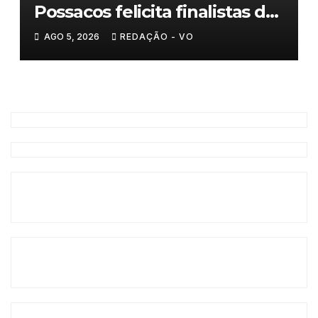
Possacos felicita finalistas do
Torneio de Sueca
AGO 5, 2026
REDAÇÃO - VO