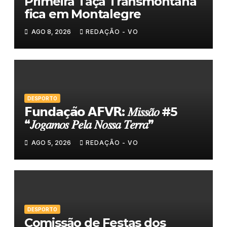
Primeira Taça Transmontana
fica em Montalegre
AGO 8, 2026
REDAÇÃO - VO
DESPORTO
𝗙𝘂𝗻𝗱𝗮𝗰̧𝗮̃𝗼 𝗔𝗙𝗩𝗥: 𝑀𝑖𝑠𝑠𝑎̃𝑜 #5
“𝐽𝑜𝑔𝑎𝑚𝑜𝑠 𝑃𝑒𝑙𝑎 𝑁𝑜𝑠𝑠𝑎 𝑇𝑒𝑟𝑟𝑎”
AGO 5, 2026
REDAÇÃO - VO
DESPORTO
Comissão de Festas dos