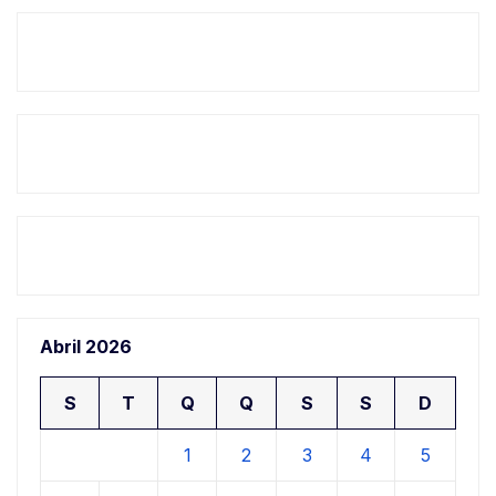
Abril 2026
S
T
Q
Q
S
S
D
1
2
3
4
5