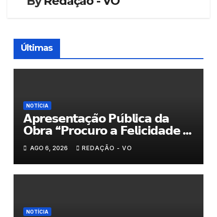
By
Redação - VO
Últimas
NOTÍCIA
𝗔𝗽𝗿𝗲𝘀𝗲𝗻𝘁𝗮𝗰̧𝗮̃𝗼 𝗣𝘂́𝗯𝗹𝗶𝗰𝗮 𝗱𝗮
𝗢𝗯𝗿𝗮 “𝗣𝗿𝗼𝗰𝘂𝗿𝗼 𝗮 𝗙𝗲𝗹𝗶𝗰𝗶𝗱𝗮𝗱𝗲 𝗲
𝗲𝗹𝗮 𝗺𝗼𝗿𝗮 𝗰𝗼𝗺𝗶𝗴𝗼”
AGO 6, 2026
REDAÇÃO - VO
NOTÍCIA