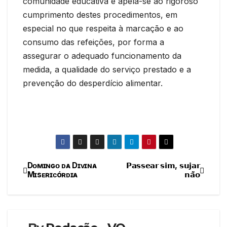
comunidade educativa e apela-se ao rigoroso
cumprimento destes procedimentos, em
especial no que respeita à marcação e ao
consumo das refeições, por forma a
assegurar o adequado funcionamento da
medida, a qualidade do serviço prestado e a
prevenção do desperdício alimentar.
Dᴏᴍɪɴɢᴏ ᴅᴀ Dɪᴠɪɴᴀ
𝗣𝗮𝘀𝘀𝗲𝗮𝗿 𝘀𝗶𝗺, 𝘀𝘂𝗷𝗮𝗿
Navegação
Mɪsᴇʀɪᴄóʀᴅɪᴀ
𝗻𝗮̃𝗼
de
artigos