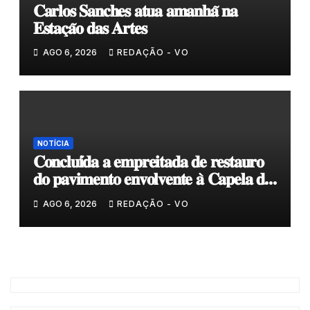
𝐂𝐚𝐫𝐥𝐨𝐬 𝐒𝐚𝐧𝐜𝐡𝐞𝐬 𝐚𝐭𝐮𝐚 𝐚𝐦𝐚𝐧𝐡𝐚̃ 𝐧𝐚
𝐄𝐬𝐭𝐚𝐜̧𝐚̃𝐨 𝐝𝐚𝐬 𝐀𝐫𝐭𝐞𝐬
AGO 6, 2026
REDAÇÃO - VO
NOTÍCIA
𝐂𝐨𝐧𝐜𝐥𝐮𝐢́𝐝𝐚 𝐚 𝐞𝐦𝐩𝐫𝐞𝐢𝐭𝐚𝐝𝐚 𝐝𝐞 𝐫𝐞𝐬𝐭𝐚𝐮𝐫𝐨
𝐝𝐨 𝐩𝐚𝐯𝐢𝐦𝐞𝐧𝐭𝐨 𝐞𝐧𝐯𝐨𝐥𝐯𝐞𝐧𝐭𝐞 𝐚̀ 𝐂𝐚𝐩𝐞𝐥𝐚 𝐝𝐞
𝐂𝐨𝐯𝐚𝐬
AGO 6, 2026
REDAÇÃO - VO