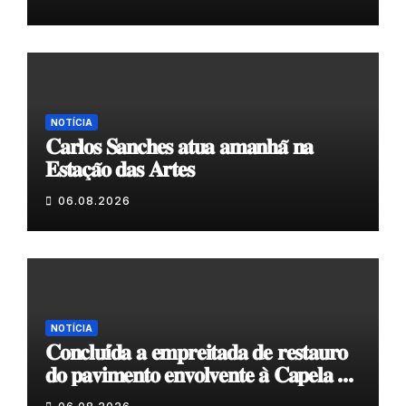
NOTÍCIA
𝐂𝐚𝐫𝐥𝐨𝐬 𝐒𝐚𝐧𝐜𝐡𝐞𝐬 𝐚𝐭𝐮𝐚 𝐚𝐦𝐚𝐧𝐡𝐚̃ 𝐧𝐚
𝐄𝐬𝐭𝐚𝐜̧𝐚̃𝐨 𝐝𝐚𝐬 𝐀𝐫𝐭𝐞𝐬
06.08.2026
NOTÍCIA
𝐂𝐨𝐧𝐜𝐥𝐮𝐢́𝐝𝐚 𝐚 𝐞𝐦𝐩𝐫𝐞𝐢𝐭𝐚𝐝𝐚 𝐝𝐞 𝐫𝐞𝐬𝐭𝐚𝐮𝐫𝐨
𝐝𝐨 𝐩𝐚𝐯𝐢𝐦𝐞𝐧𝐭𝐨 𝐞𝐧𝐯𝐨𝐥𝐯𝐞𝐧𝐭𝐞 𝐚̀ 𝐂𝐚𝐩𝐞𝐥𝐚 𝐝𝐞
𝐂𝐨𝐯𝐚𝐬