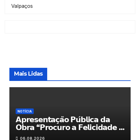
Valpaços
Mais Lidas
NOTÍCIA
𝗔𝗽𝗿𝗲𝘀𝗲𝗻𝘁𝗮𝗰̧𝗮̃𝗼 𝗣𝘂́𝗯𝗹𝗶𝗰𝗮 𝗱𝗮
𝗢𝗯𝗿𝗮 “𝗣𝗿𝗼𝗰𝘂𝗿𝗼 𝗮 𝗙𝗲𝗹𝗶𝗰𝗶𝗱𝗮𝗱𝗲 𝗲
𝗲𝗹𝗮 𝗺𝗼𝗿𝗮 𝗰𝗼𝗺𝗶𝗴𝗼”
06.08.2026