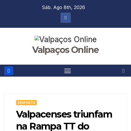
Skip
Sáb. Ago 8th, 2026
to
content
Valpaços Online
DESPORTO
Valpacenses triunfam
na Rampa TT do