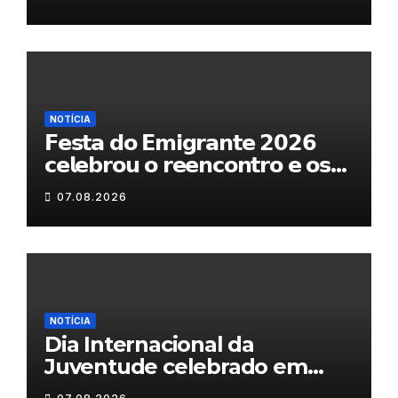
NOTÍCIA
𝗙𝗲𝘀𝘁𝗮 𝗱𝗼 𝗘𝗺𝗶𝗴𝗿𝗮𝗻𝘁𝗲 𝟮𝟬𝟮𝟲
𝗰𝗲𝗹𝗲𝗯𝗿𝗼𝘂 𝗼 𝗿𝗲𝗲𝗻𝗰𝗼𝗻𝘁𝗿𝗼 𝗲 𝗼𝘀
𝗹𝗮𝗰̧𝗼𝘀 𝗾𝘂𝗲 𝘂𝗻𝗲𝗺 𝗠𝘂𝗿𝗰̧𝗮
07.08.2026
NOTÍCIA
Dia Internacional da
Juventude celebrado em
Chaves com atividades