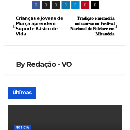
𝗖𝗿𝗶𝗮𝗻𝗰̧𝗮𝘀 𝗲 𝗷𝗼𝘃𝗲𝗻𝘀 𝗱𝗲
𝐓𝐫𝐚𝐝𝐢𝐜̧𝐚̃𝐨 𝐞 𝐦𝐞𝐦𝐨́𝐫𝐢𝐚
Navegação
𝗠𝘂𝗿𝗰̧𝗮 𝗮𝗽𝗿𝗲𝗻𝗱𝗲𝗺
𝐮𝐧𝐢𝐫𝐚𝐦-𝐬𝐞 𝐧𝐨 𝐅𝐞𝐬𝐭𝐢𝐯𝐚𝐥
𝗦𝘂𝗽𝗼𝗿𝘁𝗲 𝗕𝗮́𝘀𝗶𝗰𝗼 𝗱𝗲
𝐍𝐚𝐜𝐢𝐨𝐧𝐚𝐥 𝐝𝐞 𝐅𝐨𝐥𝐜𝐥𝐨𝐫𝐞 𝐞𝐦
de
𝗩𝗶𝗱𝗮
𝐌𝐢𝐫𝐚𝐧𝐝𝐞𝐥𝐚
artigos
By
Redação - VO
Últimas
NOTÍCIA