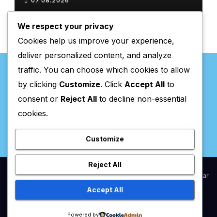
07.08.2026
gratuitas
We respect your privacy
Cookies help us improve your experience,
deliver personalized content, and analyze
traffic. You can choose which cookies to allow
by clicking
Customize
. Click
Accept All
to
consent or
Reject All
to decline non-essential
Valpaços Online
cookies.
Customize
Reject All
Proudly powered by WordPress
|
Theme:
Newsup
by
Themeansar
.
Accept All
Home
Anunciar / Assinaturas
Estatuto Editorial
Ficha Técnica
Powered by