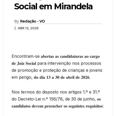
Social em Mirandela
By
Redação - VO
ABR 13, 2026
Encontram-se 𝐚𝐛𝐞𝐫𝐭𝐚𝐬 𝐚𝐬 𝐜𝐚𝐧𝐝𝐢𝐝𝐚𝐭𝐮𝐫𝐚𝐬 𝐚𝐨 𝐜𝐚𝐫𝐠𝐨
𝐝𝐞 𝐉𝐮𝐢𝐳 𝐒𝐨𝐜𝐢𝐚𝐥 para intervenção nos processos
de promoção e proteção de crianças e jovens
em perigo, 𝐝𝐨 𝐝𝐢𝐚 𝟏𝟑 𝐚 𝟑𝟎 𝐝𝐞 𝐚𝐛𝐫𝐢𝐥 𝐝𝐞 𝟐𝟎𝟐𝟔.
Nos termos do disposto nos artigos 1.º e 31.º
do Decreto-Lei n.º 156/78, de 30 de junho, 𝐨𝐬
𝐜𝐚𝐧𝐝𝐢𝐝𝐚𝐭𝐨𝐬 𝐝𝐞𝐯𝐞𝐦 𝐩𝐫𝐞𝐞𝐧𝐜𝐡𝐞𝐫 𝐨𝐬 𝐬𝐞𝐠𝐮𝐢𝐧𝐭𝐞𝐬 𝐫𝐞𝐪𝐮𝐢𝐬𝐢𝐭𝐨𝐬: