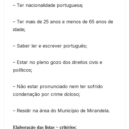
– Ter nacionalidade portuguesa;
– Ter mais de 25 anos e menos de 65 anos de
idade;
– Saber ler e escrever português;
– Estar no pleno gozo dos direitos civis e
políticos;
– Não estar pronunciado nem ter sofrido
condenação por crime doloso;
– Residir na área do Município de Mirandela.
𝐄𝐥𝐚𝐛𝐨𝐫𝐚𝐜̧𝐚̃𝐨 𝐝𝐚𝐬 𝐥𝐢𝐬𝐭𝐚𝐬 – 𝐜𝐫𝐢𝐭𝐞́𝐫𝐢𝐨𝐬: