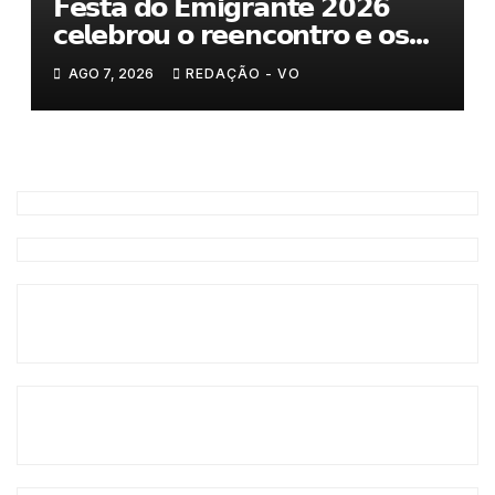
𝗙𝗲𝘀𝘁𝗮 𝗱𝗼 𝗘𝗺𝗶𝗴𝗿𝗮𝗻𝘁𝗲 𝟮𝟬𝟮𝟲
𝗰𝗲𝗹𝗲𝗯𝗿𝗼𝘂 𝗼 𝗿𝗲𝗲𝗻𝗰𝗼𝗻𝘁𝗿𝗼 𝗲 𝗼𝘀
𝗹𝗮𝗰̧𝗼𝘀 𝗾𝘂𝗲 𝘂𝗻𝗲𝗺 𝗠𝘂𝗿𝗰̧𝗮
AGO 7, 2026
REDAÇÃO - VO