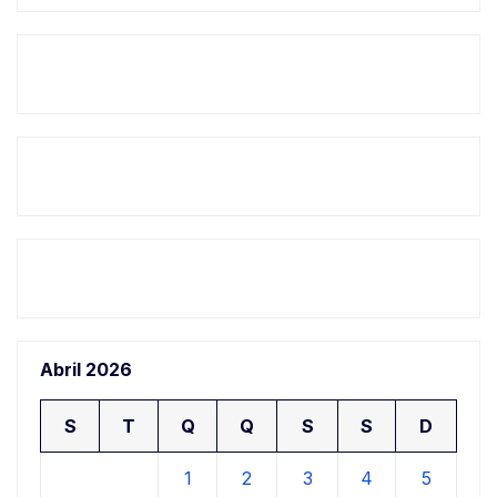
Abril 2026
S
T
Q
Q
S
S
D
1
2
3
4
5