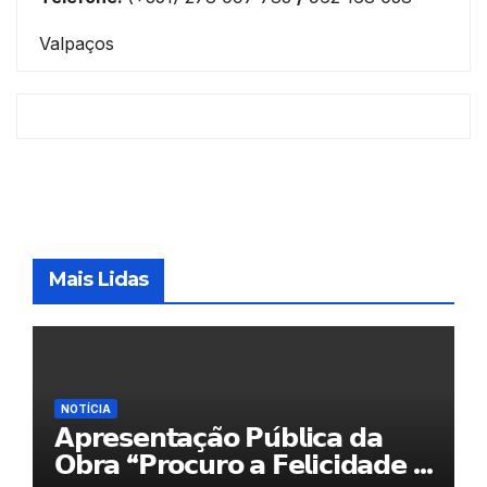
Valpaços
Mais Lidas
NOTÍCIA
𝗔𝗽𝗿𝗲𝘀𝗲𝗻𝘁𝗮𝗰̧𝗮̃𝗼 𝗣𝘂́𝗯𝗹𝗶𝗰𝗮 𝗱𝗮
𝗢𝗯𝗿𝗮 “𝗣𝗿𝗼𝗰𝘂𝗿𝗼 𝗮 𝗙𝗲𝗹𝗶𝗰𝗶𝗱𝗮𝗱𝗲 𝗲