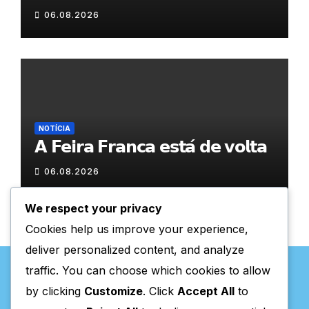
𝐂𝐨𝐯𝐚𝐬
06.08.2026
NOTÍCIA
𝗔 𝗙𝗲𝗶𝗿𝗮 𝗙𝗿𝗮𝗻𝗰𝗮 𝗲𝘀𝘁𝗮́ 𝗱𝗲 𝘃𝗼𝗹𝘁𝗮
06.08.2026
We respect your privacy
Cookies help us improve your experience,
deliver personalized content, and analyze
traffic. You can choose which cookies to allow
by clicking
Customize
. Click
Accept All
to