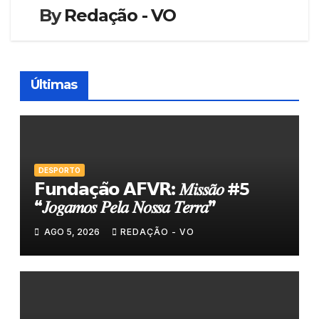
By
Redação - VO
Últimas
DESPORTO
𝗙𝘂𝗻𝗱𝗮𝗰̧𝗮̃𝗼 𝗔𝗙𝗩𝗥: 𝑀𝑖𝑠𝑠𝑎̃𝑜 #5
“𝐽𝑜𝑔𝑎𝑚𝑜𝑠 𝑃𝑒𝑙𝑎 𝑁𝑜𝑠𝑠𝑎 𝑇𝑒𝑟𝑟𝑎”
AGO 5, 2026
REDAÇÃO - VO