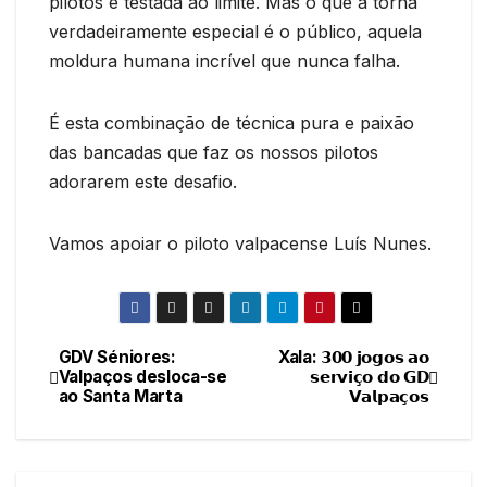
pilotos é testada ao limite. Mas o que a torna
verdadeiramente especial é o público, aquela
moldura humana incrível que nunca falha.
É esta combinação de técnica pura e paixão
das bancadas que faz os nossos pilotos
adorarem este desafio.
Vamos apoiar o piloto valpacense Luís Nunes.
GDV Séniores:
Xala: 𝟯𝟬𝟬 𝗷𝗼𝗴𝗼𝘀 𝗮𝗼
Navegação
Valpaços desloca-se
𝘀𝗲𝗿𝘃𝗶𝗰̧𝗼 𝗱𝗼 𝗚𝗗
ao Santa Marta
𝗩𝗮𝗹𝗽𝗮𝗰̧𝗼𝘀
de
artigos