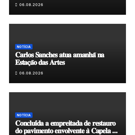
𝗲𝗹𝗮 𝗺𝗼𝗿𝗮 𝗰𝗼𝗺𝗶𝗴𝗼”
06.08.2026
NOTÍCIA
𝐂𝐚𝐫𝐥𝐨𝐬 𝐒𝐚𝐧𝐜𝐡𝐞𝐬 𝐚𝐭𝐮𝐚 𝐚𝐦𝐚𝐧𝐡𝐚̃ 𝐧𝐚
𝐄𝐬𝐭𝐚𝐜̧𝐚̃𝐨 𝐝𝐚𝐬 𝐀𝐫𝐭𝐞𝐬
06.08.2026
NOTÍCIA
𝐂𝐨𝐧𝐜𝐥𝐮𝐢́𝐝𝐚 𝐚 𝐞𝐦𝐩𝐫𝐞𝐢𝐭𝐚𝐝𝐚 𝐝𝐞 𝐫𝐞𝐬𝐭𝐚𝐮𝐫𝐨
𝐝𝐨 𝐩𝐚𝐯𝐢𝐦𝐞𝐧𝐭𝐨 𝐞𝐧𝐯𝐨𝐥𝐯𝐞𝐧𝐭𝐞 𝐚̀ 𝐂𝐚𝐩𝐞𝐥𝐚 𝐝𝐞