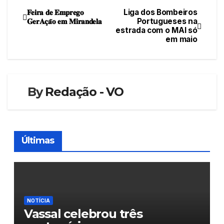
𝐅𝐞𝐢𝐫𝐚 𝐝𝐞 𝐄𝐦𝐩𝐫𝐞𝐠𝐨
Liga dos Bombeiros
Navegação
𝐆𝐞𝐫𝐀𝐜̧𝐚̃𝐨 𝐞𝐦 𝐌𝐢𝐫𝐚𝐧𝐝𝐞𝐥𝐚
Portugueses na
estrada com o MAI só
de
em maio
artigos
By
Redação - VO
Últimas
NOTÍCIA
Vassal celebrou três