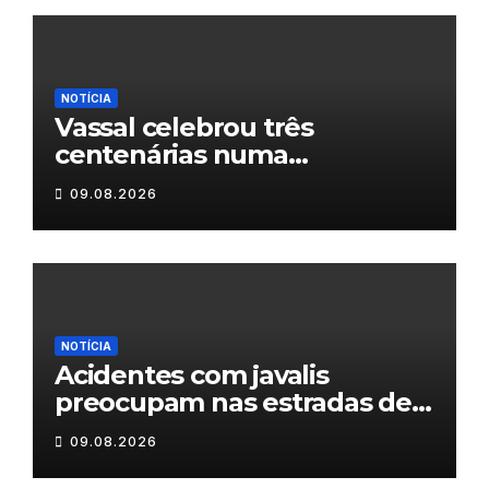
NOTÍCIA
Vassal celebrou três
centenárias numa
homenagem a um século de
09.08.2026
histórias
NOTÍCIA
Acidentes com javalis
preocupam nas estradas de
Trás-os-Montes
09.08.2026