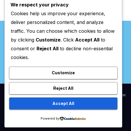
We respect your privacy
Cookies help us improve your experience,
deliver personalized content, and analyze
traffic. You can choose which cookies to allow
by clicking
Customize
. Click
Accept All
to
consent or
Reject All
to decline non-essential
Valpaços Online
cookies.
Customize
Reject All
Proudly powered by WordPress
|
Theme:
Newsup
by
Themeansar
.
Accept All
Home
Anunciar / Assinaturas
Estatuto Editorial
Ficha Técnica
Powered by
Política de privacidade
Utilidades