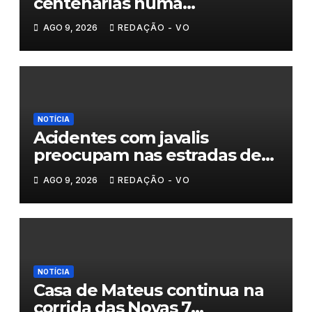
centenárias numa
homenagem a um século de
AGO 9, 2026
REDAÇÃO - VO
histórias
NOTÍCIA
Acidentes com javalis
preocupam nas estradas de
Trás-os-Montes
AGO 9, 2026
REDAÇÃO - VO
NOTÍCIA
Casa de Mateus continua na
corrida das Novas 7