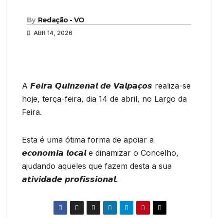
By
Redação - VO
ABR 14, 2026
A 𝙁𝙚𝙞𝙧𝙖 𝙌𝙪𝙞𝙣𝙯𝙚𝙣𝙖𝙡 𝙙𝙚 𝙑𝙖𝙡𝙥𝙖𝙘̧𝙤𝙨 realiza-se
hoje, terça-feira, dia 14 de abril, no Largo da
Feira.
Esta é uma ótima forma de apoiar a
𝙚𝙘𝙤𝙣𝙤𝙢𝙞𝙖 𝙡𝙤𝙘𝙖𝙡 e dinamizar o Concelho,
ajudando aqueles que fazem desta a sua
𝙖𝙩𝙞𝙫𝙞𝙙𝙖𝙙𝙚 𝙥𝙧𝙤𝙛𝙞𝙨𝙨𝙞𝙤𝙣𝙖𝙡.