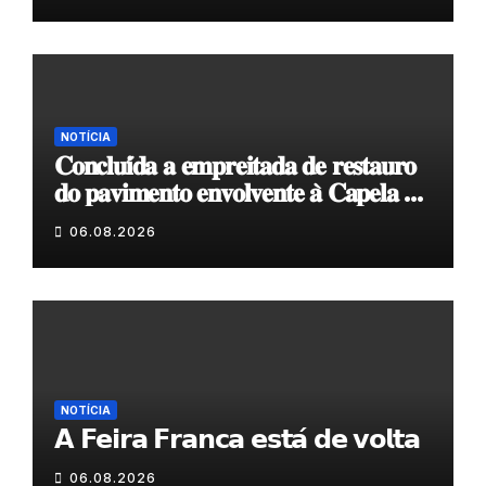
NOTÍCIA
𝐂𝐨𝐧𝐜𝐥𝐮𝐢́𝐝𝐚 𝐚 𝐞𝐦𝐩𝐫𝐞𝐢𝐭𝐚𝐝𝐚 𝐝𝐞 𝐫𝐞𝐬𝐭𝐚𝐮𝐫𝐨
𝐝𝐨 𝐩𝐚𝐯𝐢𝐦𝐞𝐧𝐭𝐨 𝐞𝐧𝐯𝐨𝐥𝐯𝐞𝐧𝐭𝐞 𝐚̀ 𝐂𝐚𝐩𝐞𝐥𝐚 𝐝𝐞
𝐂𝐨𝐯𝐚𝐬
06.08.2026
NOTÍCIA
𝗔 𝗙𝗲𝗶𝗿𝗮 𝗙𝗿𝗮𝗻𝗰𝗮 𝗲𝘀𝘁𝗮́ 𝗱𝗲 𝘃𝗼𝗹𝘁𝗮
06.08.2026