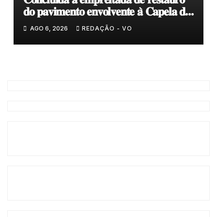
𝐝𝐨 𝐩𝐚𝐯𝐢𝐦𝐞𝐧𝐭𝐨 𝐞𝐧𝐯𝐨𝐥𝐯𝐞𝐧𝐭𝐞 𝐚̀ 𝐂𝐚𝐩𝐞𝐥𝐚 𝐝𝐞
𝐂𝐨𝐯𝐚𝐬
AGO 6, 2026
REDAÇÃO - VO