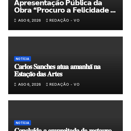
𝗔𝗽𝗿𝗲𝘀𝗲𝗻𝘁𝗮𝗰̧𝗮̃𝗼 𝗣𝘂́𝗯𝗹𝗶𝗰𝗮 𝗱𝗮
𝗢𝗯𝗿𝗮 “𝗣𝗿𝗼𝗰𝘂𝗿𝗼 𝗮 𝗙𝗲𝗹𝗶𝗰𝗶𝗱𝗮𝗱𝗲 𝗲
𝗲𝗹𝗮 𝗺𝗼𝗿𝗮 𝗰𝗼𝗺𝗶𝗴𝗼”
AGO 6, 2026
REDAÇÃO - VO
NOTÍCIA
𝐂𝐚𝐫𝐥𝐨𝐬 𝐒𝐚𝐧𝐜𝐡𝐞𝐬 𝐚𝐭𝐮𝐚 𝐚𝐦𝐚𝐧𝐡𝐚̃ 𝐧𝐚
𝐄𝐬𝐭𝐚𝐜̧𝐚̃𝐨 𝐝𝐚𝐬 𝐀𝐫𝐭𝐞𝐬
AGO 6, 2026
REDAÇÃO - VO
NOTÍCIA
𝐂𝐨𝐧𝐜𝐥𝐮𝐢́𝐝𝐚 𝐚 𝐞𝐦𝐩𝐫𝐞𝐢𝐭𝐚𝐝𝐚 𝐝𝐞 𝐫𝐞𝐬𝐭𝐚𝐮𝐫𝐨