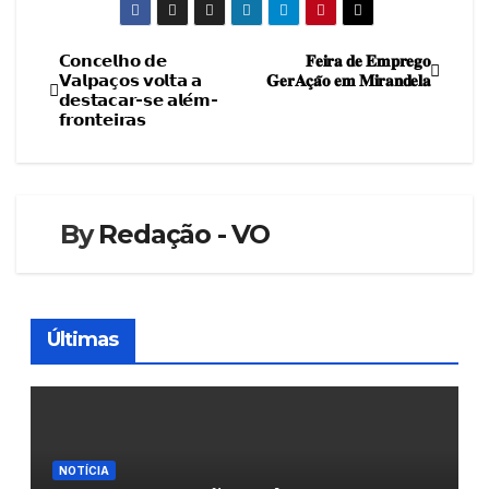
𝗖𝗼𝗻𝗰𝗲𝗹𝗵𝗼 𝗱𝗲
𝐅𝐞𝐢𝐫𝐚 𝐝𝐞 𝐄𝐦𝐩𝐫𝐞𝐠𝐨
Navegação
𝗩𝗮𝗹𝗽𝗮𝗰̧𝗼𝘀 𝘃𝗼𝗹𝘁𝗮 𝗮
𝐆𝐞𝐫𝐀𝐜̧𝐚̃𝐨 𝐞𝐦 𝐌𝐢𝐫𝐚𝐧𝐝𝐞𝐥𝐚
𝗱𝗲𝘀𝘁𝗮𝗰𝗮𝗿-𝘀𝗲 𝗮𝗹𝗲́𝗺-
de
𝗳𝗿𝗼𝗻𝘁𝗲𝗶𝗿𝗮𝘀
artigos
By
Redação - VO
Últimas
NOTÍCIA