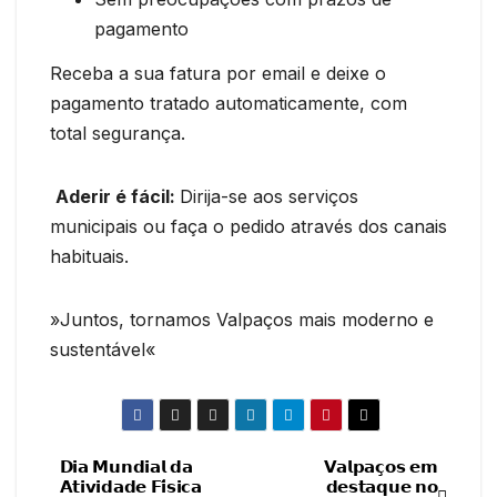
pagamento
Receba a sua fatura por email e deixe o
pagamento tratado automaticamente, com
total segurança.
Aderir é fácil:
Dirija-se aos serviços
municipais ou faça o pedido através dos canais
habituais.
»Juntos, tornamos Valpaços mais moderno e
sustentável«
𝗗𝗶𝗮 𝗠𝘂𝗻𝗱𝗶𝗮𝗹 𝗱𝗮
𝗩𝗮𝗹𝗽𝗮𝗰̧𝗼𝘀 𝗲𝗺
Navegação
𝗔𝘁𝗶𝘃𝗶𝗱𝗮𝗱𝗲 𝗙𝗶́𝘀𝗶𝗰𝗮
𝗱𝗲𝘀𝘁𝗮𝗾𝘂𝗲 𝗻𝗼