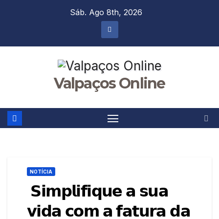
Skip
Sáb. Ago 8th, 2026
to
content
Valpaços Online
NOTÍCIA
𝗦𝗶𝗺𝗽𝗹𝗶𝗳𝗶𝗾𝘂𝗲 𝗮 𝘀𝘂𝗮
𝘃𝗶𝗱𝗮 𝗰𝗼𝗺 𝗮 𝗳𝗮𝘁𝘂𝗿𝗮 𝗱𝗮