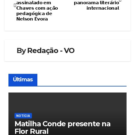
𝗮𝘀𝘀𝗶𝗻𝗮𝗹𝗮𝗱𝗼 𝗲𝗺
𝗽𝗮𝗻𝗼𝗿𝗮𝗺𝗮 𝗹𝗶𝘁𝗲𝗿𝗮́𝗿𝗶𝗼
de
𝗖𝗵𝗮𝘃𝗲𝘀 𝗰𝗼𝗺 𝗮𝗰̧𝗮̃𝗼
𝗶𝗻𝘁𝗲𝗿𝗻𝗮𝗰𝗶𝗼𝗻𝗮𝗹
𝗽𝗲𝗱𝗮𝗴𝗼́𝗴𝗶𝗰𝗮 𝗱𝗲
artigos
𝗡𝗲𝗹𝘀𝗼𝗻 𝗘́𝘃𝗼𝗿𝗮
By
Redação - VO
Últimas
NOTÍCIA
Matilha Conde presente na
Flor Rural