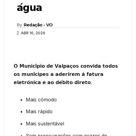
𝗮́𝗴𝘂𝗮
By
Redação - VO
ABR 16, 2026
𝗢 𝗠𝘂𝗻𝗶𝗰𝗶́𝗽𝗶𝗼 𝗱𝗲 𝗩𝗮𝗹𝗽𝗮𝗰̧𝗼𝘀 𝗰𝗼𝗻𝘃𝗶𝗱𝗮 𝘁𝗼𝗱𝗼𝘀
𝗼𝘀 𝗺𝘂𝗻𝗶́𝗰𝗶𝗽𝗲𝘀 𝗮 𝗮𝗱𝗲𝗿𝗶𝗿𝗲𝗺 𝗮̀ 𝗳𝗮𝘁𝘂𝗿𝗮
𝗲𝗹𝗲𝘁𝗿𝗼́𝗻𝗶𝗰𝗮 𝗲 𝗮𝗼 𝗱𝗲́𝗯𝗶𝘁𝗼 𝗱𝗶𝗿𝗲𝘁𝗼.
Mais cómodo
Mais rápido
Mais sustentável
Sem preocupações com prazos de