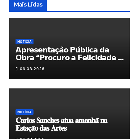
Mais Lidas
NOTÍCIA
𝗔𝗽𝗿𝗲𝘀𝗲𝗻𝘁𝗮𝗰̧𝗮̃𝗼 𝗣𝘂́𝗯𝗹𝗶𝗰𝗮 𝗱𝗮
𝗢𝗯𝗿𝗮 “𝗣𝗿𝗼𝗰𝘂𝗿𝗼 𝗮 𝗙𝗲𝗹𝗶𝗰𝗶𝗱𝗮𝗱𝗲 𝗲
𝗲𝗹𝗮 𝗺𝗼𝗿𝗮 𝗰𝗼𝗺𝗶𝗴𝗼”
06.08.2026
NOTÍCIA
𝐂𝐚𝐫𝐥𝐨𝐬 𝐒𝐚𝐧𝐜𝐡𝐞𝐬 𝐚𝐭𝐮𝐚 𝐚𝐦𝐚𝐧𝐡𝐚̃ 𝐧𝐚
𝐄𝐬𝐭𝐚𝐜̧𝐚̃𝐨 𝐝𝐚𝐬 𝐀𝐫𝐭𝐞𝐬