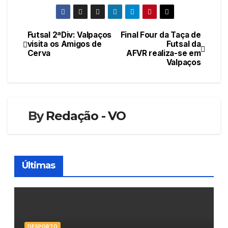
Futsal 2ªDiv: Valpaços
Final Four da Taça de
Navegação
visita os Amigos de
Futsal da
Cerva
AFVR realiza-se em
de
Valpaços
artigos
By
Redação - VO
Últimas
DESPORTO