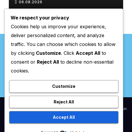
06.08.2026
We respect your privacy
Cookies help us improve your experience,
deliver personalized content, and analyze
traffic. You can choose which cookies to allow
by clicking
Customize
. Click
Accept All
to
consent or
Reject All
to decline non-essential
Valpaços Online
cookies.
Customize
Reject All
Proudly powered by WordPress
|
Theme:
Newsup
by
Themeansar
.
Accept All
Home
Anunciar / Assinaturas
Estatuto Editorial
Ficha Técnica