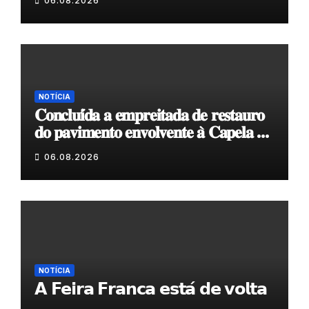
06.08.2026
NOTÍCIA
𝐂𝐨𝐧𝐜𝐥𝐮𝐢́𝐝𝐚 𝐚 𝐞𝐦𝐩𝐫𝐞𝐢𝐭𝐚𝐝𝐚 𝐝𝐞 𝐫𝐞𝐬𝐭𝐚𝐮𝐫𝐨
𝐝𝐨 𝐩𝐚𝐯𝐢𝐦𝐞𝐧𝐭𝐨 𝐞𝐧𝐯𝐨𝐥𝐯𝐞𝐧𝐭𝐞 𝐚̀ 𝐂𝐚𝐩𝐞𝐥𝐚 𝐝𝐞
𝐂𝐨𝐯𝐚𝐬
06.08.2026
NOTÍCIA
𝗔 𝗙𝗲𝗶𝗿𝗮 𝗙𝗿𝗮𝗻𝗰𝗮 𝗲𝘀𝘁𝗮́ 𝗱𝗲 𝘃𝗼𝗹𝘁𝗮