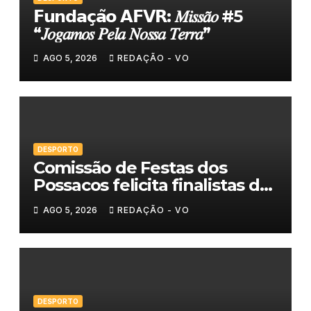
𝗙𝘂𝗻𝗱𝗮𝗰̧𝗮̃𝗼 𝗔𝗙𝗩𝗥: 𝑀𝑖𝑠𝑠𝑎̃𝑜 #5
“𝐽𝑜𝑔𝑎𝑚𝑜𝑠 𝑃𝑒𝑙𝑎 𝑁𝑜𝑠𝑠𝑎 𝑇𝑒𝑟𝑟𝑎”
AGO 5, 2026
REDAÇÃO - VO
DESPORTO
Comissão de Festas dos
Possacos felicita finalistas do
Torneio de Sueca
AGO 5, 2026
REDAÇÃO - VO
DESPORTO