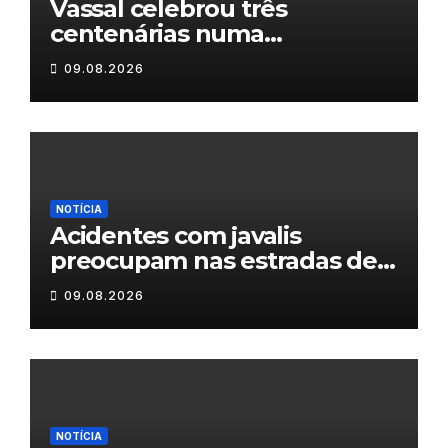
Vassal celebrou três
centenárias numa
homenagem a um século de
09.08.2026
histórias
NOTÍCIA
Acidentes com javalis
preocupam nas estradas de
Trás-os-Montes
09.08.2026
NOTÍCIA