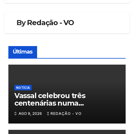
By
Redação - VO
Últimas
NOTÍCIA
Vassal celebrou três
centenárias numa
homenagem a um século de
AGO 9, 2026
REDAÇÃO - VO
histórias