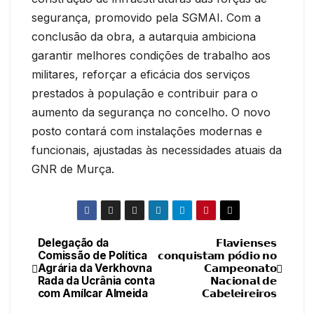
segurança, promovido pela SGMAI. Com a
conclusão da obra, a autarquia ambiciona
garantir melhores condições de trabalho aos
militares, reforçar a eficácia dos serviços
prestados à população e contribuir para o
aumento da segurança no concelho. O novo
posto contará com instalações modernas e
funcionais, ajustadas às necessidades atuais da
GNR de Murça.
Delegação da
𝗙𝗹𝗮𝘃𝗶𝗲𝗻𝘀𝗲𝘀
Navegação
Comissão de Política
𝗰𝗼𝗻𝗾𝘂𝗶𝘀𝘁𝗮𝗺 𝗽𝗼́𝗱𝗶𝗼 𝗻𝗼
Agrária da Verkhovna
𝗖𝗮𝗺𝗽𝗲𝗼𝗻𝗮𝘁𝗼
de
Rada da Ucrânia conta
𝗡𝗮𝗰𝗶𝗼𝗻𝗮𝗹 𝗱𝗲
com Amílcar Almeida
𝗖𝗮𝗯𝗲𝗹𝗲𝗶𝗿𝗲𝗶𝗿𝗼𝘀
artigos