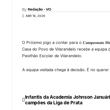
By
Redação - VO
ABR 18, 2026
O Próximo jogo a contar para o 𝐂𝐚𝐦𝐩𝐞𝐨𝐧𝐚𝐭𝐨 𝐃𝐢𝐬𝐭𝐫𝐢𝐭𝐚𝐥 𝐝𝐞
Casa do Povo de Vilarandelo recebe a equipa d
Pavilhão Escolar de Vilarandelo.
A equipa visitada chega à decisão. É no querer
Infantis da Academia Johnson Januári
Navegação
campões da Liga de Prata
de