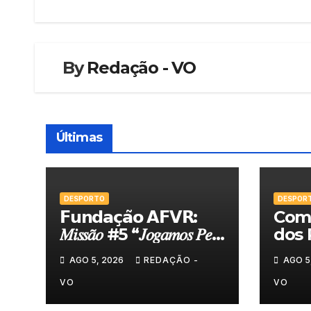
artigos
By
Redação - VO
Últimas
DESPORTO
DESPOR
𝗙𝘂𝗻𝗱𝗮𝗰̧𝗮̃𝗼 𝗔𝗙𝗩𝗥:
Comi
𝑀𝑖𝑠𝑠𝑎̃𝑜 #5 “𝐽𝑜𝑔𝑎𝑚𝑜𝑠 𝑃𝑒𝑙𝑎
dos 
𝑁𝑜𝑠𝑠𝑎 𝑇𝑒𝑟𝑟𝑎”
felic
AGO 5, 2026
REDAÇÃO -
AGO 5
Torn
VO
VO