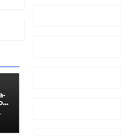
a-
o
-