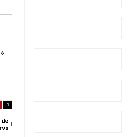
, ó
s de
rva