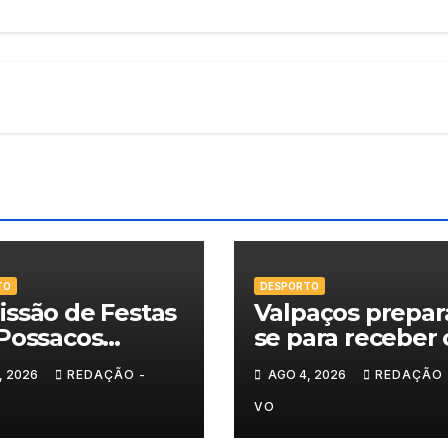
TO
DESPORTO
ssão de Festas
Valpaços prepar
Possacos
se para receber 
ita finalistas do
Super Enduro
, 2026
REDAÇÃO -
AGO 4, 2026
REDAÇÃO 
eio de Sueca
VO