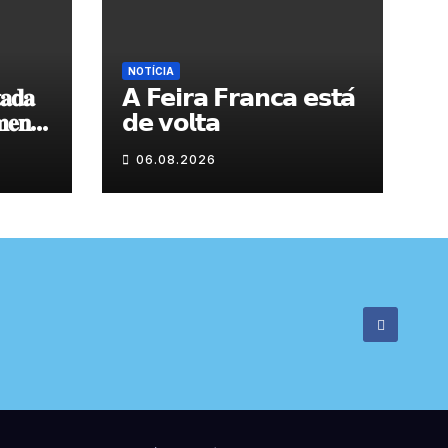
NOTÍCIA
𝐚𝐝𝐚
𝗔 𝗙𝗲𝗶𝗿𝗮 𝗙𝗿𝗮𝗻𝗰𝗮 𝗲𝘀𝘁𝗮́
𝐞𝐧𝐭𝐨
𝗱𝗲 𝘃𝗼𝗹𝘁𝗮
 𝐝𝐞
06.08.2026