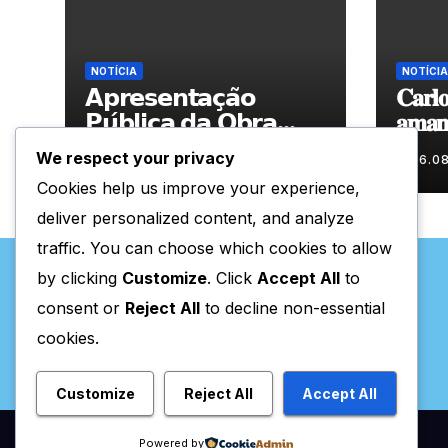
NOTÍCIA
NOTÍCIA
𝗔𝗽𝗿𝗲𝘀𝗲𝗻𝘁𝗮𝗰̧𝗮̃𝗼
𝐂𝐚𝐫𝐥𝐨
𝗣𝘂́𝗯𝗹𝗶𝗰𝗮 𝗱𝗮 𝗢𝗯𝗿𝗮
𝐚𝐦𝐚𝐧𝐡
“𝗣𝗿𝗼𝗰𝘂𝗿𝗼 𝗮
𝐀𝐫𝐭𝐞𝐬
We respect your privacy
06.08.2026
06.0
𝗙𝗲𝗹𝗶𝗰𝗶𝗱𝗮𝗱𝗲 𝗲 𝗲𝗹𝗮
Cookies help us improve your experience,
𝗺𝗼𝗿𝗮 𝗰𝗼𝗺𝗶𝗴𝗼”
deliver personalized content, and analyze
traffic. You can choose which cookies to allow
by clicking
Customize
. Click
Accept All
to
consent or
Reject All
to decline non-essential
cookies.
Valpaços Online
Customize
Reject All
Accept All
Powered by