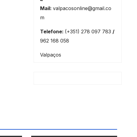
Mail:
valpacosonline@gmail.co
m
Telefone:
(+351) 278 097 783
/
962 168 058
Valpaços