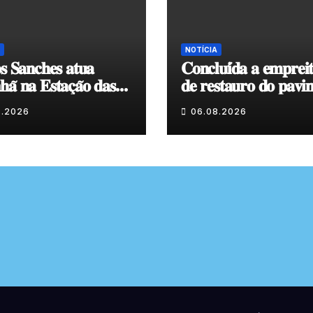
NOTÍCIA
𝐬 𝐒𝐚𝐧𝐜𝐡𝐞𝐬 𝐚𝐭𝐮𝐚
𝐂𝐨𝐧𝐜𝐥𝐮𝐢́𝐝𝐚 𝐚 𝐞𝐦𝐩𝐫𝐞𝐢
𝐚̃ 𝐧𝐚 𝐄𝐬𝐭𝐚𝐜̧𝐚̃𝐨 𝐝𝐚𝐬
𝐝𝐞 𝐫𝐞𝐬𝐭𝐚𝐮𝐫𝐨 𝐝𝐨 𝐩𝐚𝐯𝐢
𝐞𝐧𝐯𝐨𝐥𝐯𝐞𝐧𝐭𝐞 𝐚̀ 𝐂𝐚𝐩𝐞𝐥𝐚
8.2026
06.08.2026
𝐂𝐨𝐯𝐚𝐬