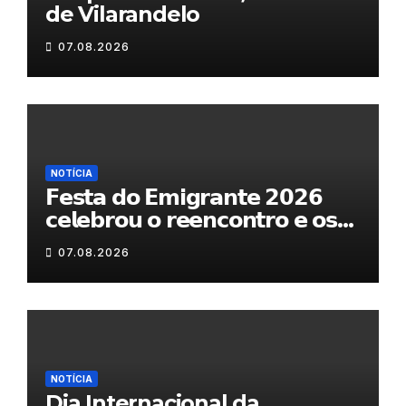
de Vilarandelo
07.08.2026
NOTÍCIA
𝗙𝗲𝘀𝘁𝗮 𝗱𝗼 𝗘𝗺𝗶𝗴𝗿𝗮𝗻𝘁𝗲 𝟮𝟬𝟮𝟲
𝗰𝗲𝗹𝗲𝗯𝗿𝗼𝘂 𝗼 𝗿𝗲𝗲𝗻𝗰𝗼𝗻𝘁𝗿𝗼 𝗲 𝗼𝘀
𝗹𝗮𝗰̧𝗼𝘀 𝗾𝘂𝗲 𝘂𝗻𝗲𝗺 𝗠𝘂𝗿𝗰̧𝗮
07.08.2026
NOTÍCIA
Dia Internacional da