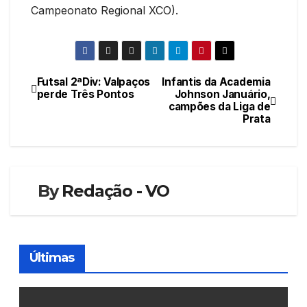
Campeonato Regional XCO).
Futsal 2ªDiv: Valpaços
Infantis da Academia
Navegação
perde Três Pontos
Johnson Januário,
campões da Liga de
de
Prata
artigos
By
Redação - VO
Últimas