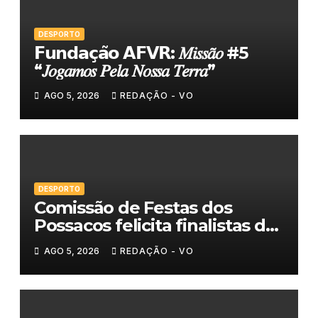
DESPORTO
𝗙𝘂𝗻𝗱𝗮𝗰̧𝗮̃𝗼 𝗔𝗙𝗩𝗥: 𝑀𝑖𝑠𝑠𝑎̃𝑜 #5
“𝐽𝑜𝑔𝑎𝑚𝑜𝑠 𝑃𝑒𝑙𝑎 𝑁𝑜𝑠𝑠𝑎 𝑇𝑒𝑟𝑟𝑎”
AGO 5, 2026
REDAÇÃO - VO
DESPORTO
Comissão de Festas dos
Possacos felicita finalistas do
Torneio de Sueca
AGO 5, 2026
REDAÇÃO - VO