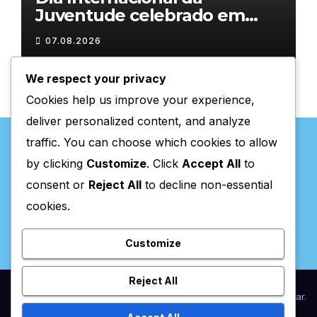
Juventude celebrado em
Chaves com atividades
07.08.2026
gratuitas
We respect your privacy
Cookies help us improve your experience,
deliver personalized content, and analyze
traffic. You can choose which cookies to allow
by clicking
Customize
. Click
Accept All
to
consent or
Reject All
to decline non-essential
Valpaços Online
cookies.
Customize
Reject All
Proudly powered by WordPress
|
Theme:
Newsup
by
Themeansar
.