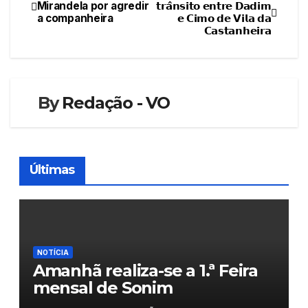
Navegação
Mirandela por agredir
𝘁𝗿𝗮̂𝗻𝘀𝗶𝘁𝗼 𝗲𝗻𝘁𝗿𝗲 𝗗𝗮𝗱𝗶𝗺
a companheira
𝗲 𝗖𝗶𝗺𝗼 𝗱𝗲 𝗩𝗶𝗹𝗮 𝗱𝗮
de
𝗖𝗮𝘀𝘁𝗮𝗻𝗵𝗲𝗶𝗿𝗮
artigos
By
Redação - VO
Últimas
NOTÍCIA
Amanhã realiza-se a 1.ª Feira
mensal de Sonim