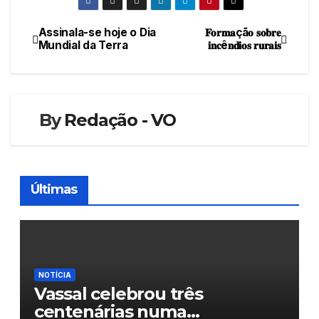
Assinala-se hoje o Dia
𝐅𝐨𝐫𝐦𝐚çã𝐨 𝐬𝐨𝐛𝐫𝐞
Navegação
Mundial da Terra
𝐢𝐧𝐜ê𝐧𝐝𝐢𝐨𝐬 𝐫𝐮𝐫𝐚𝐢𝐬
de
artigos
By
Redação - VO
Últimas
NOTÍCIA
Vassal celebrou três
centenárias numa