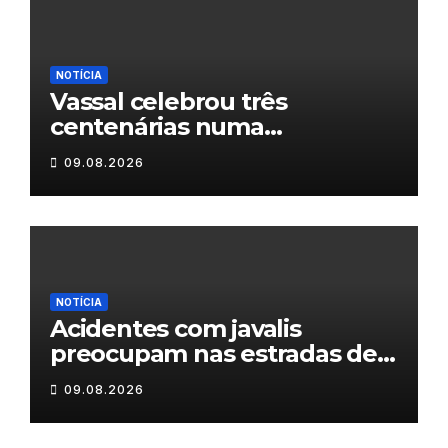
NOTÍCIA
Vassal celebrou três
centenárias numa
homenagem a um século de
09.08.2026
histórias
NOTÍCIA
Acidentes com javalis
preocupam nas estradas de
Trás-os-Montes
09.08.2026