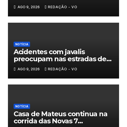
homenagem a um século de
AGO 9, 2026
REDAÇÃO - VO
histórias
NOTÍCIA
Acidentes com javalis
preocupam nas estradas de
Trás-os-Montes
AGO 9, 2026
REDAÇÃO - VO
NOTÍCIA
Casa de Mateus continua na
corrida das Novas 7