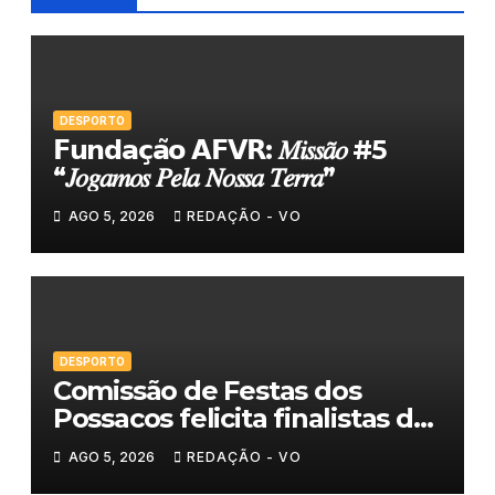
DESPORTO
𝗙𝘂𝗻𝗱𝗮𝗰̧𝗮̃𝗼 𝗔𝗙𝗩𝗥: 𝑀𝑖𝑠𝑠𝑎̃𝑜 #5
“𝐽𝑜𝑔𝑎𝑚𝑜𝑠 𝑃𝑒𝑙𝑎 𝑁𝑜𝑠𝑠𝑎 𝑇𝑒𝑟𝑟𝑎”
AGO 5, 2026
REDAÇÃO - VO
DESPORTO
Comissão de Festas dos
Possacos felicita finalistas do
Torneio de Sueca
AGO 5, 2026
REDAÇÃO - VO