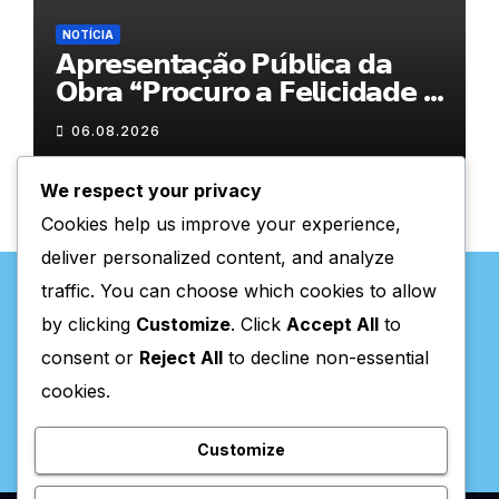
NOTÍCIA
𝗔𝗽𝗿𝗲𝘀𝗲𝗻𝘁𝗮𝗰̧𝗮̃𝗼 𝗣𝘂́𝗯𝗹𝗶𝗰𝗮 𝗱𝗮
𝗢𝗯𝗿𝗮 “𝗣𝗿𝗼𝗰𝘂𝗿𝗼 𝗮 𝗙𝗲𝗹𝗶𝗰𝗶𝗱𝗮𝗱𝗲 𝗲
𝗲𝗹𝗮 𝗺𝗼𝗿𝗮 𝗰𝗼𝗺𝗶𝗴𝗼”
06.08.2026
We respect your privacy
Cookies help us improve your experience,
deliver personalized content, and analyze
traffic. You can choose which cookies to allow
by clicking
Customize
. Click
Accept All
to
consent or
Reject All
to decline non-essential
Valpaços Online
cookies.
Customize