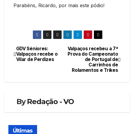
Parabéns, Ricardo, por mais este pódio!
GDV Séniores:
Valpaços recebeu a 7ª
Navegação
Valpaços recebe o
Prova do Campeonato
Vilar de Perdizes
de Portugal de
de
Carrinhos de
Rolamentos e Trikes
artigos
By
Redação - VO
Últimas