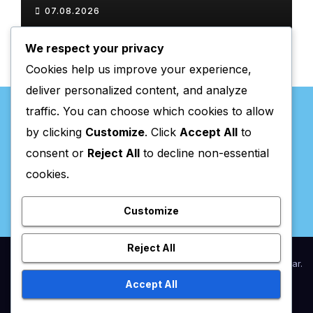
Chaves com atividades
07.08.2026
gratuitas
We respect your privacy
Cookies help us improve your experience,
deliver personalized content, and analyze
traffic. You can choose which cookies to allow
by clicking
Customize
. Click
Accept All
to
consent or
Reject All
to decline non-essential
Valpaços Online
cookies.
Customize
Reject All
Proudly powered by WordPress
|
Theme:
Newsup
by
Themeansar
.
Accept All
Home
Anunciar / Assinaturas
Estatuto Editorial
Ficha Técnica