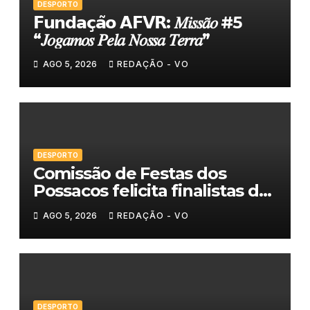
DESPORTO
𝗙𝘂𝗻𝗱𝗮𝗰̧𝗮̃𝗼 𝗔𝗙𝗩𝗥: 𝑀𝑖𝑠𝑠𝑎̃𝑜 #5
“𝐽𝑜𝑔𝑎𝑚𝑜𝑠 𝑃𝑒𝑙𝑎 𝑁𝑜𝑠𝑠𝑎 𝑇𝑒𝑟𝑟𝑎”
AGO 5, 2026
REDAÇÃO - VO
DESPORTO
Comissão de Festas dos
Possacos felicita finalistas do
Torneio de Sueca
AGO 5, 2026
REDAÇÃO - VO
DESPORTO