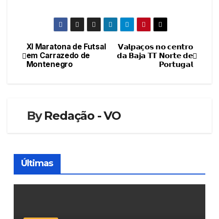
XI Maratona de Futsal
𝗩𝗮𝗹𝗽𝗮𝗰̧𝗼𝘀 𝗻𝗼 𝗰𝗲𝗻𝘁𝗿𝗼
Navegação
em Carrazedo de
𝗱𝗮 𝗕𝗮𝗷𝗮 𝗧𝗧 𝗡𝗼𝗿𝘁𝗲 𝗱𝗲
Montenegro
𝗣𝗼𝗿𝘁𝘂𝗴𝗮𝗹
de
artigos
By
Redação - VO
Últimas