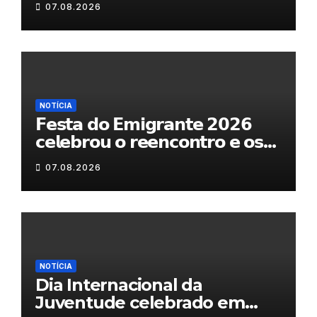
07.08.2026
NOTÍCIA
𝗙𝗲𝘀𝘁𝗮 𝗱𝗼 𝗘𝗺𝗶𝗴𝗿𝗮𝗻𝘁𝗲 𝟮𝟬𝟮𝟲
𝗰𝗲𝗹𝗲𝗯𝗿𝗼𝘂 𝗼 𝗿𝗲𝗲𝗻𝗰𝗼𝗻𝘁𝗿𝗼 𝗲 𝗼𝘀
𝗹𝗮𝗰̧𝗼𝘀 𝗾𝘂𝗲 𝘂𝗻𝗲𝗺 𝗠𝘂𝗿𝗰̧𝗮
07.08.2026
NOTÍCIA
Dia Internacional da
Juventude celebrado em