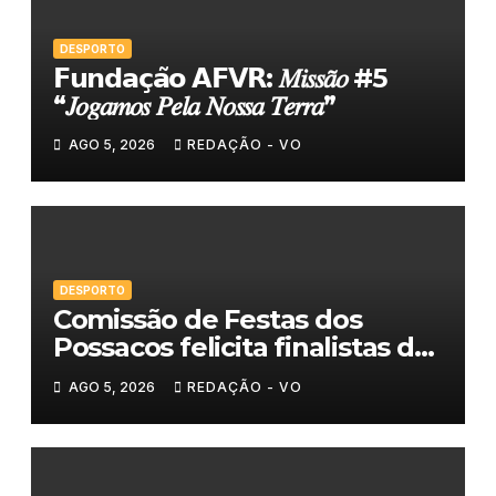
DESPORTO
𝗙𝘂𝗻𝗱𝗮𝗰̧𝗮̃𝗼 𝗔𝗙𝗩𝗥: 𝑀𝑖𝑠𝑠𝑎̃𝑜 #5
“𝐽𝑜𝑔𝑎𝑚𝑜𝑠 𝑃𝑒𝑙𝑎 𝑁𝑜𝑠𝑠𝑎 𝑇𝑒𝑟𝑟𝑎”
AGO 5, 2026
REDAÇÃO - VO
DESPORTO
Comissão de Festas dos
Possacos felicita finalistas do
Torneio de Sueca
AGO 5, 2026
REDAÇÃO - VO