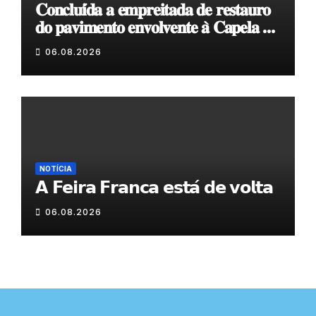
𝐂𝐨𝐧𝐜𝐥𝐮𝐢́𝐝𝐚 𝐚 𝐞𝐦𝐩𝐫𝐞𝐢𝐭𝐚𝐝𝐚 𝐝𝐞 𝐫𝐞𝐬𝐭𝐚𝐮𝐫𝐨
𝐝𝐨 𝐩𝐚𝐯𝐢𝐦𝐞𝐧𝐭𝐨 𝐞𝐧𝐯𝐨𝐥𝐯𝐞𝐧𝐭𝐞 𝐚̀ 𝐂𝐚𝐩𝐞𝐥𝐚 𝐝𝐞
𝐂𝐨𝐯𝐚𝐬
06.08.2026
NOTÍCIA
𝗔 𝗙𝗲𝗶𝗿𝗮 𝗙𝗿𝗮𝗻𝗰𝗮 𝗲𝘀𝘁𝗮́ 𝗱𝗲 𝘃𝗼𝗹𝘁𝗮
06.08.2026