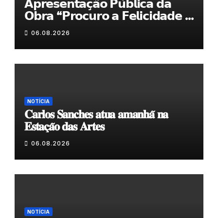
𝗔𝗽𝗿𝗲𝘀𝗲𝗻𝘁𝗮𝗰̧𝗮̃𝗼 𝗣𝘂́𝗯𝗹𝗶𝗰𝗮 𝗱𝗮
𝗢𝗯𝗿𝗮 “𝗣𝗿𝗼𝗰𝘂𝗿𝗼 𝗮 𝗙𝗲𝗹𝗶𝗰𝗶𝗱𝗮𝗱𝗲 𝗲
𝗲𝗹𝗮 𝗺𝗼𝗿𝗮 𝗰𝗼𝗺𝗶𝗴𝗼”
06.08.2026
NOTÍCIA
𝐂𝐚𝐫𝐥𝐨𝐬 𝐒𝐚𝐧𝐜𝐡𝐞𝐬 𝐚𝐭𝐮𝐚 𝐚𝐦𝐚𝐧𝐡𝐚̃ 𝐧𝐚
𝐄𝐬𝐭𝐚𝐜̧𝐚̃𝐨 𝐝𝐚𝐬 𝐀𝐫𝐭𝐞𝐬
06.08.2026
NOTÍCIA