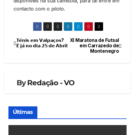
disponíveis na sua camisola, para tal entre em
contacto com o piloto.
𝗧𝗲́𝗻𝗶𝘀 𝗲𝗺 𝗩𝗮𝗹𝗽𝗮𝗰̧𝗼𝘀?
XI Maratona de Futsal
Navegação
𝗘́ 𝗷𝗮́ 𝗻𝗼 𝗱𝗶𝗮 𝟮𝟱 𝗱𝗲 𝗔𝗯𝗿𝗶𝗹
em Carrazedo de
Montenegro
de
artigos
By
Redação - VO
Últimas