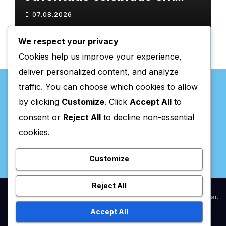
Chaves com atividades
07.08.2026
gratuitas
We respect your privacy
Cookies help us improve your experience,
deliver personalized content, and analyze
traffic. You can choose which cookies to allow
by clicking
Customize
. Click
Accept All
to
consent or
Reject All
to decline non-essential
Valpaços Online
cookies.
Customize
Reject All
Proudly powered by WordPress
|
Theme:
Newsup
by
Themeansar
.
Accept All
Home
Anunciar / Assinaturas
Estatuto Editorial
Ficha Técnica