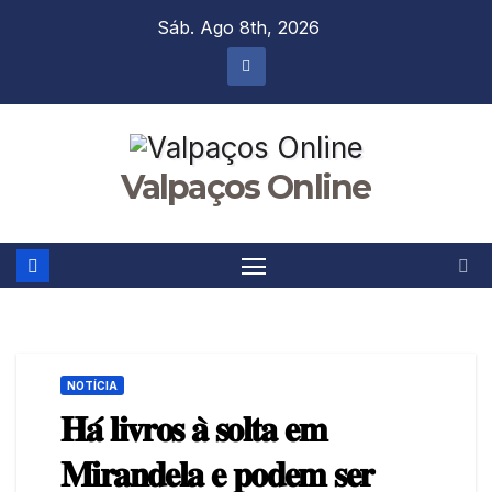
Skip
Sáb. Ago 8th, 2026
to
content
Valpaços Online
NOTÍCIA
𝐇𝐚́ 𝐥𝐢𝐯𝐫𝐨𝐬 𝐚̀ 𝐬𝐨𝐥𝐭𝐚 𝐞𝐦
𝐌𝐢𝐫𝐚𝐧𝐝𝐞𝐥𝐚 𝐞 𝐩𝐨𝐝𝐞𝐦 𝐬𝐞𝐫