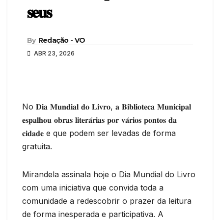
𝐬𝐞𝐮𝐬
By
Redação - VO
ABR 23, 2026
No 𝐃𝐢𝐚 𝐌𝐮𝐧𝐝𝐢𝐚𝐥 𝐝𝐨 𝐋𝐢𝐯𝐫𝐨, 𝐚 𝐁𝐢𝐛𝐥𝐢𝐨𝐭𝐞𝐜𝐚 𝐌𝐮𝐧𝐢𝐜𝐢𝐩𝐚𝐥
𝐞𝐬𝐩𝐚𝐥𝐡𝐨𝐮 𝐨𝐛𝐫𝐚𝐬 𝐥𝐢𝐭𝐞𝐫𝐚́𝐫𝐢𝐚𝐬 𝐩𝐨𝐫 𝐯𝐚́𝐫𝐢𝐨𝐬 𝐩𝐨𝐧𝐭𝐨𝐬 𝐝𝐚
𝐜𝐢𝐝𝐚𝐝𝐞 e que podem ser levadas de forma
gratuita.
Mirandela assinala hoje o Dia Mundial do Livro
com uma iniciativa que convida toda a
comunidade a redescobrir o prazer da leitura
de forma inesperada e participativa. A