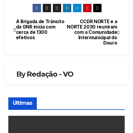
A Brigada de Trânsito
CCDR NORTE e a
Navegação
da GNR inicia com
NORTE 2030 reuniram
cerca de 1300
com a Comunidade
de
efetivos
Intermunicipal do
Douro
artigos
By
Redação - VO
Últimas