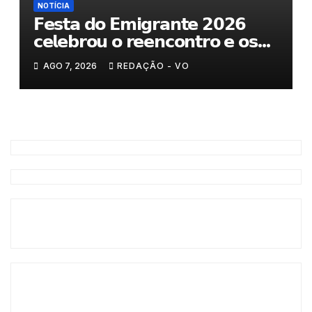
NOTÍCIA
𝗙𝗲𝘀𝘁𝗮 𝗱𝗼 𝗘𝗺𝗶𝗴𝗿𝗮𝗻𝘁𝗲 𝟮𝟬𝟮𝟲
𝗰𝗲𝗹𝗲𝗯𝗿𝗼𝘂 𝗼 𝗿𝗲𝗲𝗻𝗰𝗼𝗻𝘁𝗿𝗼 𝗲 𝗼𝘀
𝗹𝗮𝗰̧𝗼𝘀 𝗾𝘂𝗲 𝘂𝗻𝗲𝗺 𝗠𝘂𝗿𝗰̧𝗮
AGO 7, 2026
REDAÇÃO - VO