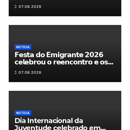
07.08.2026
NOTÍCIA
𝗙𝗲𝘀𝘁𝗮 𝗱𝗼 𝗘𝗺𝗶𝗴𝗿𝗮𝗻𝘁𝗲 𝟮𝟬𝟮𝟲
𝗰𝗲𝗹𝗲𝗯𝗿𝗼𝘂 𝗼 𝗿𝗲𝗲𝗻𝗰𝗼𝗻𝘁𝗿𝗼 𝗲 𝗼𝘀
𝗹𝗮𝗰̧𝗼𝘀 𝗾𝘂𝗲 𝘂𝗻𝗲𝗺 𝗠𝘂𝗿𝗰̧𝗮
07.08.2026
NOTÍCIA
Dia Internacional da
Juventude celebrado em