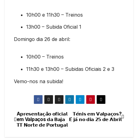
10h00 e 11h30 – Treinos
13h00 – Subida Oficial 1
Domingo dia 26 de abril:
10h00 – Treinos
11h30 e 13h00 – Subidas Oficiais 2 e 3
Vemo-nos na subida!
A𝗽𝗿𝗲𝘀𝗲𝗻𝘁𝗮𝗰̧𝗮̃𝗼 𝗼𝗳𝗶𝗰𝗶𝗮𝗹
𝗧𝗲́𝗻𝗶𝘀 𝗲𝗺 𝗩𝗮𝗹𝗽𝗮𝗰̧𝗼𝘀?
Navegação
em Valpaços 𝗱𝗮 𝗕𝗮𝗷𝗮
𝗘́ 𝗷𝗮́ 𝗻𝗼 𝗱𝗶𝗮 𝟮𝟱 𝗱𝗲 𝗔𝗯𝗿𝗶𝗹
𝗧𝗧 𝗡𝗼𝗿𝘁𝗲 𝗱𝗲 𝗣𝗼𝗿𝘁𝘂𝗴𝗮𝗹
de